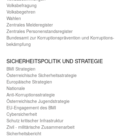
Volks­befragung
Volks­begehren
Wahlen
Zentrales Melde­register
Zentrales Personen­stands­register
Bundes­amt zur Korrup­tions­prävention und Korrup­tions­
bekämpfung
SICHER­HEITS­POLITIK UND STRATEGIE
BMI Strategien
Öster­reichische Sicherheits­strategie
Europäische Strategien
Nationale
Anti-Korruptions­strategie
Öster­reichische Jugend­strategie
EU-Engagement des BMI
Cybersicherheit
Schutz kritischer Infra­struktur
Zivil - militärische Zusammen­arbeit
Sicherheits­bericht