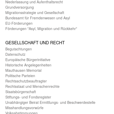
Nieder­lassung und Aufent­halts­recht
Grund­versorgung
Migrations­strategie und Gesell­schaft
Bundes­amt für Fremden­wesen und Asyl
EU-Förde­rungen
Förderungen "Asyl, Migration und Rückkehr"
GE­SELL­SCHAFT UND RECHT
Begut­achtungen
Daten­schutz
Europäische Bürger­initiative
Historische Angelegen­heiten
Mauthausen Memorial
Politische Parteien
Rechts­schutz­beauftragter
Rechts­staat und Menschen­rechte
Staats­bürger­schaft
Stiftungs- und Fonds­register
Unab­hängiger Beirat Ermittlungs- und Beschwerde­stelle
Misshandlungs­vorwürfe
Volks­abstimmungen