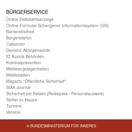
BÜRGER­SERVICE
Online Diebstahls­anzeige
Online-Formular Schengener Informationssystem (SIS)
Barriere­freiheit
Bürger­telefon
Call­center
Demenz.Aktiv­gemeinde
ID Austria Behörden
Kriminal­prävention
Melde­an­ge­le­gen­heiten
Meld­estellen
Magazin "Öffentliche Sicherheit"
SIAK-Journal
Sicherheit bei Reisen (Reise­pass / Personal­ausweis)
Sicher zu Hause
Termine
Vereine
© BUNDESMINISTERIUM FÜR INNERES