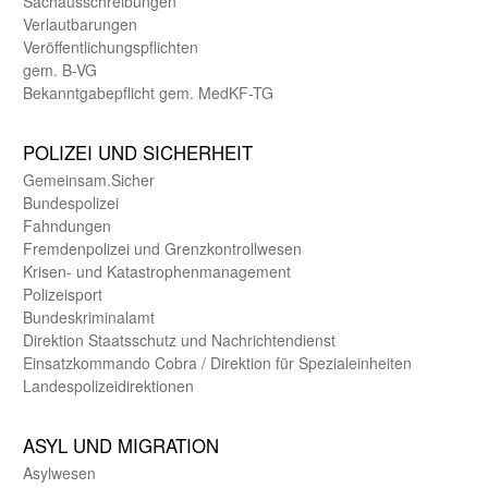
Sachaus­schreibungen
Verlautbarungen
Veröffentlichungspflichten
gem. B-VG
Bekanntgabepflicht gem. MedKF-TG
POLIZEI UND SICHER­HEIT
Gemein­sam.Sicher
Bundes­polizei
Fahndungen
Fremdenpolizei und Grenzkontrollwesen
Krisen- und Katastrophen­management
Polizeisport
Bundes­kriminal­amt
Direktion Staats­schutz und Nach­richten­dienst
Einsatz­kommando Cobra / Direktion für Spezialeinheiten
Landes­polizei­direk­tionen
ASYL UND MIGRA­TION
Asyl­wesen