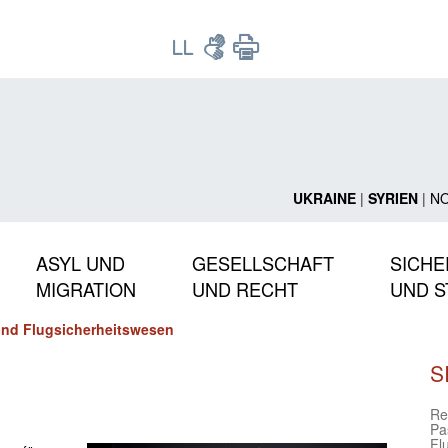
UKRAINE
|
SYRIEN
|
N
ASYL UND
GESELLSCHAFT
SICHE
MIGRATION
UND RECHT
UND S
und Flugsicherheitswesen
S
Re
Pas
Fl