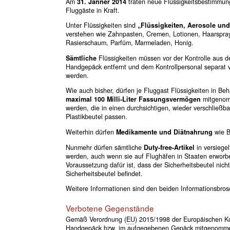
Am
31. Jänner 2014
traten neue Flüssigkeitsbestimmun
Fluggäste in Kraft.
Unter Flüssigkeiten sind
„Flüssigkeiten, Aerosole und
verstehen wie Zahnpasten, Cremen, Lotionen, Haarspra
Rasierschaum, Parfüm, Marmeladen, Honig.
Sämtliche
Flüssigkeiten müssen vor der Kontrolle aus 
Handgepäck entfernt und dem Kontrollpersonal separat 
werden.
Wie auch bisher, dürfen je Fluggast Flüssigkeiten in Beh
maximal 100 Milli-Liter Fassungsvermögen
mitgeno
werden, die in einen durchsichtigen, wieder verschließbar
Plastikbeutel passen.
Weiterhin dürfen
Medikamente und Diätnahrung
wie B
Nunmehr dürfen sämtliche
Duty-free-Artikel
in versiege
werden, auch wenn sie auf Flughäfen in Staaten erworb
Voraussetzung dafür ist, dass der Sicherheitsbeutel nich
Sicherheitsbeutel befindet.
Weitere Informationen sind den beiden Informationsbro
Verbotene Gegenstände
Gemäß Verordnung (
EU
) 2015/1998 der Europäischen K
Handgepäck
bzw.
im aufgegebenen Gepäck mitgenomme