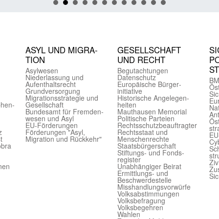
ASYL UND MIGRA­
GE­SELL­SCHAFT
SI
TION
UND RECHT
PO
S
Asyl­wesen
Begut­achtungen
Nieder­lassung und
Daten­schutz
BM
Aufent­halts­recht
Europäische Bürger­
Öst
Grund­versorgung
initiative
Sic
Migrations­strategie und
Historische Angelegen­
Eu
phen­
Gesell­schaft
heiten
Nat
Bundes­amt für Fremden­
Mauthausen Memorial
Ant
wesen und Asyl
Politische Parteien
Öst
EU-Förde­rungen
Rechts­schutz­beauftragter
str
z
Förderungen "Asyl,
Rechts­staat und
EU
t
Migration und Rückkehr"
Menschen­rechte
Cyb
obra
Staats­bürger­schaft
Sch
Stiftungs- und Fonds­
str
register
Ziv
onen
Unab­hängiger Beirat
Zu
Ermittlungs- und
Sic
Beschwerde­stelle
Misshandlungs­vorwürfe
Volks­abstimmungen
Volks­befragung
Volks­begehren
Wahlen