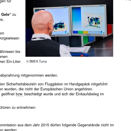
gen für
 Gele“
zu
ys,
dem
vorgewiesen
ältnissen bis
mmen
© BMI/A.Tuma
en Ein-Liter-
abynahrung mitgenommen werden.
lten Sicherheitsbeuteln von Fluggästen im Handgepäck mitgeführt
en wurden, die nicht der Europäischen Union angehören.
t geöffnet
bzw.
beschädigt wurde und sich der Einkaufsbeleg im
schüren zu entnehmen:
ommission aus dem Jahr 2015 dürfen folgende Gegenstände nicht im
n werden: