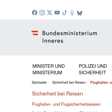
Zur Startseite: [Alt] +
Zum Hauptmenü: [Alt] +
Zum Headermenü: [Alt] +
Zum Inhalt: [Alt] +
Zum rechten Bereichsmenü: [Alt] +
Zur Sitemap: [Alt] +
Zum Footer: [Alt] +
[3]
[6]
[5]
[0]
[1]
[2]
[4]
MINISTER UND
POLIZEI UND
MINISTERIUM
SICHERHEIT
Startseite
Sicherheit bei Reisen
Flughafen- 
Sicherheit bei Reisen
Flughafen- und Flugsicherheitswesen