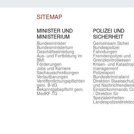
SITEMAP
MINISTER UND
POLIZEI UND
MINIST­ERIUM
SICHER­HEIT
Bundes­minister
Gemein­sam.Sicher
Bundes­ministerium
Bundes­polizei
Geschäfts­einteilung
Fahndungen
Aus- und Fortbildung im
Fremdenpolizei und
BMI
Grenzkontrollwesen
Förderungen
Krisen- und Katastro
Jobs und Karriere
management
Sachaus­schreibungen
Polizeisport
Verlautbarungen
Bundes­kriminal­amt
Veröffentlichungspflichten
Direktion Staats­schut
gem. B-VG
und Nach­richten­diens
Bekanntgabepflicht gem.
Einsatz­kommando C
MedKF-TG
/ Direktion für
Spezialeinheiten
Landes­polizei­direk­ti