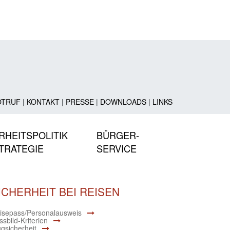
OTRUF
|
KONTAKT
|
PRESSE
|
DOWNLOADS
|
LINKS
RHEITSPOLITIK
BÜRGER-
TRATEGIE
SERVICE
ICHERHEIT BEI REISEN
isepass/Personalausweis
sbild-Kriterien
ugsicherheit