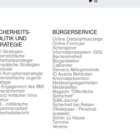
CHER­HEITS­
BÜRGER­SERVICE
LITIK UND
Online Diebstahls­anzeige
Online-Formular
TRATEGIE
Schengener
I Strategien
Informationssystem (SIS)
er­reichische
Barriere­freiheit
herheits­strategie
Bürger­telefon
ropäische Strategien
Call­center
ionale
Demenz.Aktiv­gemeinde
i-Korruptions­strategie
ID Austria Behörden
er­reichische Jugend­
Kriminal­prävention
ategie
Melde­an­ge­le­gen­heiten
-Engagement des BMI
Meld­estellen
ersicherheit
Magazin "Öffentliche
utz kritischer Infra­
Sicherheit"
uktur
SIAK-Journal
il - militärische
Sicherheit bei Reisen
sammen­arbeit
(Reise­pass / Personal­
herheits­bericht
ausweis)
Sicher zu Hause
Termine
Vereine