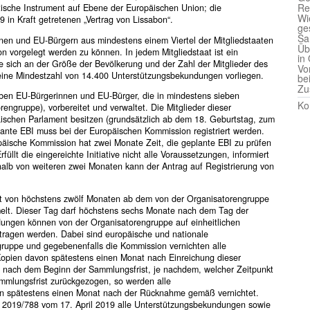
Re
tische Instrument auf Ebene der Europäischen Union; die
Wi
in Kraft getretenen „Vertrag von Lissabon“.
ge
Sa
nen und EU-Bürgern aus mindestens einem Viertel der Mitgliedstaaten
Üb
 vorgelegt werden zu können. In jedem Mitgliedstaat ist ein
in
 sich an der Größe der Bevölkerung und der Zahl der Mitglieder des
Vo
 eine Mindestzahl von 14.400 Unterstützungsbekundungen vorliegen.
be
Zu
ieben EU-Bürgerinnen und EU-Bürger, die in mindestens sieben
Ko
engruppe), vorbereitet und verwaltet. Die Mitglieder dieser
schen Parlament besitzen (grundsätzlich ab dem 18. Geburtstag, zum
lante EBI muss bei der Europäischen Kommission registriert werden.
ropäische Kommission hat zwei Monate Zeit, die geplante EBI zu prüfen
üllt die eingereichte Initiative nicht alle Voraussetzungen, informiert
alb von weiteren zwei Monaten kann der Antrag auf Registrierung von
st von höchstens zwölf Monaten ab dem von der Organisatorengruppe
elt. Dieser Tag darf höchstens sechs Monate nach dem Tag der
ndungen können von der Organisatorengruppe auf einheitlichen
ragen werden. Dabei sind europäische und nationale
gruppe und gegebenenfalls die Kommission vernichten alle
 Kopien davon spätestens einen Monat nach Einreichung dieser
e nach dem Beginn der Sammlungsfrist, je nachdem, welcher Zeitpunkt
Sammlungsfrist zurückgezogen, so werden alle
n spätestens einen Monat nach der Rücknahme gemäß vernichtet.
 2019/788 vom 17. April 2019 alle Unterstützungsbekundungen sowie