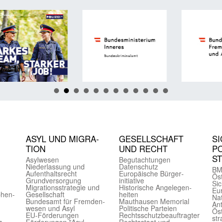
ASYL UND MIGRA­
GE­SELL­SCHAFT
SI
TION
UND RECHT
PO
S
Asyl­wesen
Begut­achtungen
Nieder­lassung und
Daten­schutz
BM
Aufent­halts­recht
Europäische Bürger­
Öst
Grund­versorgung
initiative
Sic
Migrations­strategie und
Historische Angelegen­
Eu
phen­
Gesell­schaft
heiten
Nat
Bundes­amt für Fremden­
Mauthausen Memorial
Ant
wesen und Asyl
Politische Parteien
Öst
EU-Förde­rungen
Rechts­schutz­beauftragter
str