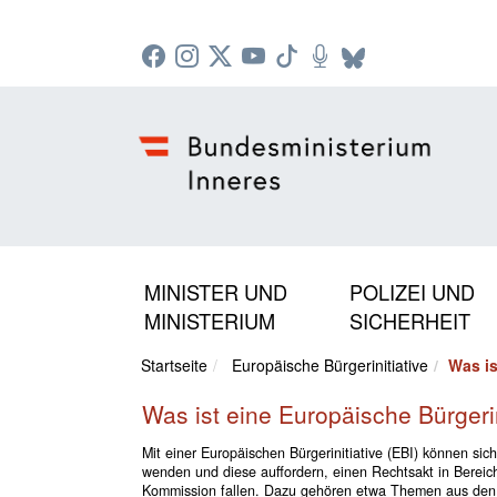
Zur Startseite: [Alt] +
Zum Hauptmenü: [Alt] +
Zum Headermenü: [Alt] +
Zum Inhalt: [Alt] +
Zum rechten Bereichsmenü: [Alt] +
Zur Sitemap: [Alt] +
Zum Footer: [Alt] +
[3]
[6]
[5]
[0]
[1]
[2]
[4]
MINISTER UND
POLIZEI UND
MINISTERIUM
SICHERHEIT
Startseite
Europäische Bürgerinitiative
Was is
Was ist eine Europäische Bürgerin
Mit einer Europäischen Bürgerinitiative (EBI) können s
wenden und diese auffordern, einen Rechtsakt in Bereich
Kommission fallen. Dazu gehören etwa Themen aus den B