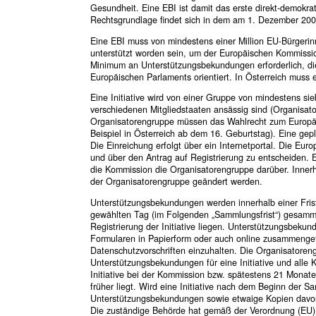
Gesundheit. Eine EBI ist damit das erste direkt-demokra
Rechtsgrundlage findet sich in dem am 1. Dezember 2009 
Eine EBI muss von mindestens einer Million EU-Bürgerin
unterstützt worden sein, um der Europäischen Kommission
Minimum an Unterstützungsbekundungen erforderlich, die
Europäischen Parlaments orientiert. In Österreich muss
Eine Initiative wird von einer Gruppe von mindestens s
verschiedenen Mitgliedstaaten ansässig sind (Organisator
Organisatorengruppe müssen das Wahlrecht zum Europäi
Beispiel in Österreich ab dem 16. Geburtstag). Eine gep
Die Einreichung erfolgt über ein Internetportal. Die Eu
und über den Antrag auf Registrierung zu entscheiden. Erf
die Kommission die Organisatorengruppe darüber. Innerh
der Organisatorengruppe geändert werden.
Unterstützungsbekundungen werden innerhalb einer Fri
gewählten Tag (im Folgenden „Sammlungsfrist“) gesamm
Registrierung der Initiative liegen. Unterstützungsbeku
Formularen in Papierform oder auch online zusammenget
Datenschutzvorschriften einzuhalten. Die Organisatoren
Unterstützungsbekundungen für eine Initiative und alle
Initiative bei der Kommission bzw. spätestens 21 Monat
früher liegt. Wird eine Initiative nach dem Beginn der 
Unterstützungsbekundungen sowie etwaige Kopien davo
Die zuständige Behörde hat gemäß der Verordnung (EU)