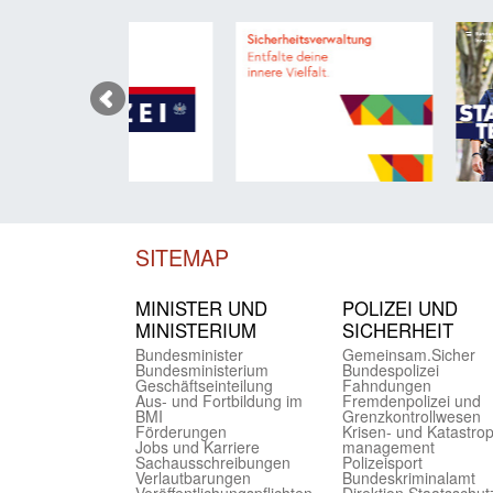
SITEMAP
MINISTER UND
POLIZEI UND
MINIST­ERIUM
SICHER­HEIT
Bundes­minister
Gemein­sam.Sicher
Bundes­ministerium
Bundes­polizei
Geschäfts­einteilung
Fahndungen
Aus- und Fortbildung im
Fremdenpolizei und
BMI
Grenzkontrollwesen
Förderungen
Krisen- und Katastro
Jobs und Karriere
management
Sachaus­schreibungen
Polizeisport
Verlautbarungen
Bundes­kriminal­amt