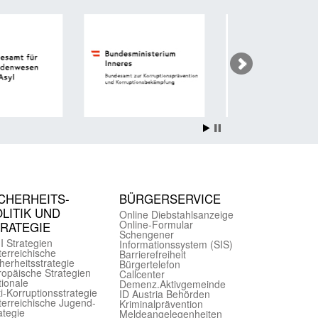
CHER­HEITS­
BÜRGER­SERVICE
LITIK UND
Online Diebstahls­anzeige
Online-Formular
TRATEGIE
Schengener
I Strategien
Informationssystem (SIS)
er­reichische
Barriere­freiheit
herheits­strategie
Bürger­telefon
ropäische Strategien
Call­center
ionale
Demenz.Aktiv­gemeinde
i-Korruptions­strategie
ID Austria Behörden
er­reichische Jugend­
Kriminal­prävention
ategie
Melde­an­ge­le­gen­heiten