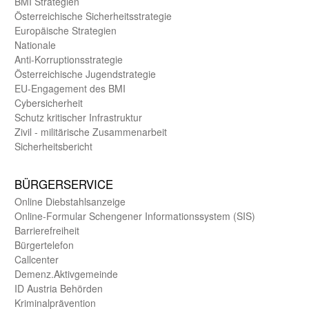
BMI Strategien
Öster­reichische Sicherheits­strategie
Europäische Strategien
Nationale
Anti-Korruptions­strategie
Öster­reichische Jugend­strategie
EU-Engagement des BMI
Cybersicherheit
Schutz kritischer Infra­struktur
Zivil - militärische Zusammen­arbeit
Sicherheits­bericht
BÜRGER­SERVICE
Online Diebstahls­anzeige
Online-Formular Schengener Informationssystem (SIS)
Barriere­freiheit
Bürger­telefon
Call­center
Demenz.Aktiv­gemeinde
ID Austria Behörden
Kriminal­prävention