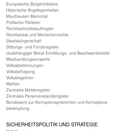
Europäische Bürger­initiative
Historische Angelegen­heiten
Mauthausen Memorial
Politische Parteien
Rechts­schutz­beauftragter
Rechts­staat und Menschen­rechte
Staats­bürger­schaft
Stiftungs- und Fonds­register
Unab­hängiger Beirat Ermittlungs- und Beschwerde­stelle
Misshandlungs­vorwürfe
Volks­abstimmungen
Volks­befragung
Volks­begehren
Wahlen
Zentrales Melde­register
Zentrales Personen­stands­register
Bundes­amt zur Korrup­tions­prävention und Korrup­tions­
bekämpfung
SICHER­HEITS­POLITIK UND STRATEGIE