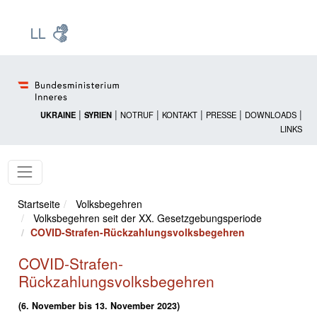
Zur Startseite: [Alt] +
Zum Hauptmenü: [Alt] +
Zum Headermenü: [Alt] +
Zum Inhalt: [Alt] +
Zum rechten Bereichsmenü: [Alt] +
Zur Sitemap: [Alt] +
Zum Footer: [Alt] +
[3]
[6]
[5]
[0]
[1]
[2]
[4]
|
|
|
|
|
|
UKRAINE
SYRIEN
NOTRUF
KONTAKT
PRESSE
DOWNLOADS
LINKS
Startseite
Volksbegehren
Volksbegehren seit der XX. Gesetzgebungsperiode
COVID-Strafen-Rückzahlungsvolksbegehren
COVID-Strafen-
Rückzahlungsvolksbegehren
(6. November bis 13. November 2023)