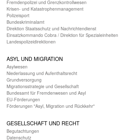
Fremdenpolizei und Grenzkontrollwesen
Krisen- und Katastrophen­management
Polizeisport
Bundes­kriminal­amt
Direktion Staats­schutz und Nach­richten­dienst
Einsatz­kommando Cobra / Direktion für Spezialeinheiten
Landes­polizei­direk­tionen
ASYL UND MIGRA­TION
Asyl­wesen
Nieder­lassung und Aufent­halts­recht
Grund­versorgung
Migrations­strategie und Gesell­schaft
Bundes­amt für Fremden­wesen und Asyl
EU-Förde­rungen
Förderungen "Asyl, Migration und Rückkehr"
GE­SELL­SCHAFT UND RECHT
Begut­achtungen
Daten­schutz