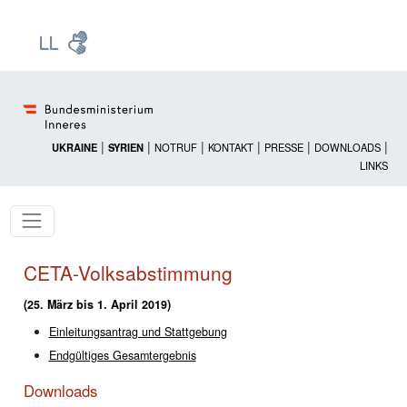
Zur Startseite: [Alt] +
Zum Hauptmenü: [Alt] +
Zum Headermenü: [Alt] +
Zum Inhalt: [Alt] +
Zum rechten Bereichsmenü: [Alt] +
Zur Sitemap: [Alt] +
Zum Footer: [Alt] +
[3]
[6]
[5]
[0]
[1]
[2]
[4]
|
|
|
|
|
|
UKRAINE
SYRIEN
NOTRUF
KONTAKT
PRESSE
DOWNLOADS
LINKS
CETA-Volksabstimmung
(25. März bis 1. April 2019)
Einleitungsantrag und Stattgebung
Endgültiges Gesamtergebnis
Downloads