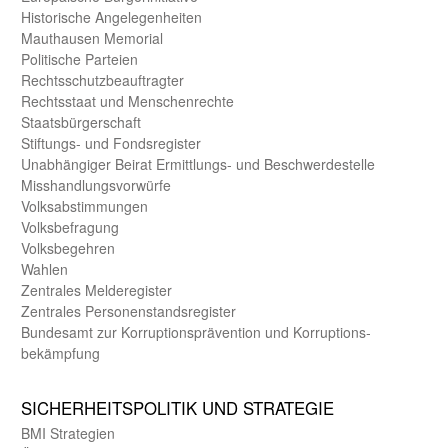
Historische Angelegen­heiten
Mauthausen Memorial
Politische Parteien
Rechts­schutz­beauftragter
Rechts­staat und Menschen­rechte
Staats­bürger­schaft
Stiftungs- und Fonds­register
Unab­hängiger Beirat Ermittlungs- und Beschwerde­stelle
Misshandlungs­vorwürfe
Volks­abstimmungen
Volks­befragung
Volks­begehren
Wahlen
Zentrales Melde­register
Zentrales Personen­stands­register
Bundes­amt zur Korrup­tions­prävention und Korrup­tions­
bekämpfung
SICHER­HEITS­POLITIK UND STRATEGIE
BMI Strategien