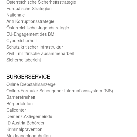
Öster­reichische Sicherheits­strategie
Europäische Strategien
Nationale
Anti-Korruptions­strategie
Öster­reichische Jugend­strategie
EU-Engagement des BMI
Cybersicherheit
Schutz kritischer Infra­struktur
Zivil - militärische Zusammen­arbeit
Sicherheits­bericht
BÜRGER­SERVICE
Online Diebstahls­anzeige
Online-Formular Schengener Informationssystem (SIS)
Barriere­freiheit
Bürger­telefon
Call­center
Demenz.Aktiv­gemeinde
ID Austria Behörden
Kriminal­prävention
Melde­an­ge­le­gen­heiten