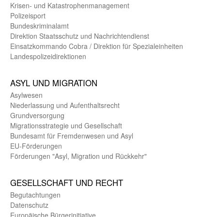
Krisen- und Katastrophen­management
Polizeisport
Bundes­kriminal­amt
Direktion Staats­schutz und Nach­richten­dienst
Einsatz­kommando Cobra / Direktion für Spezialeinheiten
Landes­polizei­direk­tionen
ASYL UND MIGRA­TION
Asyl­wesen
Nieder­lassung und Aufent­halts­recht
Grund­versorgung
Migrations­strategie und Gesell­schaft
Bundes­amt für Fremden­wesen und Asyl
EU-Förde­rungen
Förderungen "Asyl, Migration und Rückkehr"
GE­SELL­SCHAFT UND RECHT
Begut­achtungen
Daten­schutz
Europäische Bürger­initiative