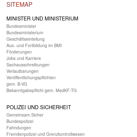
SITEMAP
MINISTER UND MINIST­ERIUM
Bundes­minister
Bundes­ministerium
Geschäfts­einteilung
Aus- und Fortbildung im BMI
Förderungen
Jobs und Karriere
Sachaus­schreibungen
Verlautbarungen
Veröffentlichungspflichten
gem. B-VG
Bekanntgabepflicht gem. MedKF-TG
POLIZEI UND SICHER­HEIT
Gemein­sam.Sicher
Bundes­polizei
Fahndungen
Fremdenpolizei und Grenzkontrollwesen