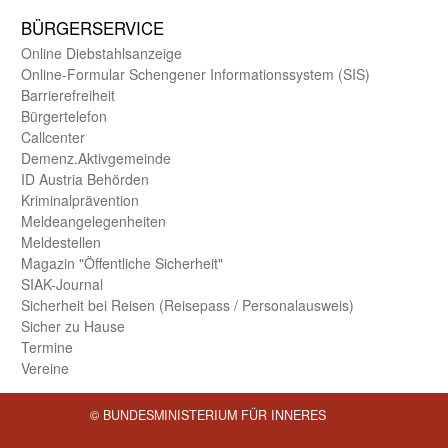
BÜRGER­SERVICE
Online Diebstahls­anzeige
Online-Formular Schengener Informationssystem (SIS)
Barriere­freiheit
Bürger­telefon
Call­center
Demenz.Aktiv­gemeinde
ID Austria Behörden
Kriminal­prävention
Melde­an­ge­le­gen­heiten
Meld­estellen
Magazin "Öffentliche Sicherheit"
SIAK-Journal
Sicherheit bei Reisen (Reise­pass / Personal­ausweis)
Sicher zu Hause
Termine
Vereine
© BUNDESMINISTERIUM FÜR INNERES