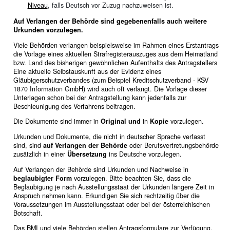
Niveau
, falls Deutsch vor Zuzug nachzuweisen ist.
Auf Verlangen der Behörde sind gegebenenfalls auch weitere
Urkunden vorzulegen.
Viele Behörden verlangen beispielsweise im Rahmen eines Erstantrags
die Vorlage eines aktuellen Strafregisterauszuges aus dem Heimatland
bzw. Land des bisherigen gewöhnlichen Aufenthalts des Antragstellers
Eine aktuelle Selbstauskunft aus der Evidenz eines
Gläubigerschutzverbandes (zum Beispiel Kreditschutzverband - KSV
1870 Information GmbH) wird auch oft verlangt. Die Vorlage dieser
Unterlagen schon bei der Antragstellung kann jedenfalls zur
Beschleunigung des Verfahrens beitragen.
Die Dokumente sind immer in
Original und
in
Kopie
vorzulegen.
Urkunden und Dokumente, die nicht in deutscher Sprache verfasst
sind, sind
auf Verlangen der Behörde
oder Berufsvertretungsbehörde
zusätzlich in einer
Übersetzung
ins Deutsche vorzulegen.
Auf Verlangen der Behörde sind Urkunden und Nachweise in
beglaubigter Form
vorzulegen. Bitte beachten Sie, dass die
Beglaubigung je nach Ausstellungsstaat der Urkunden längere Zeit in
Anspruch nehmen kann. Erkundigen Sie sich rechtzeitig über die
Voraussetzungen im Ausstellungsstaat oder bei der österreichischen
Botschaft.
Das BMI und viele Behörden stellen
Antragsformulare
zur Verfügung.