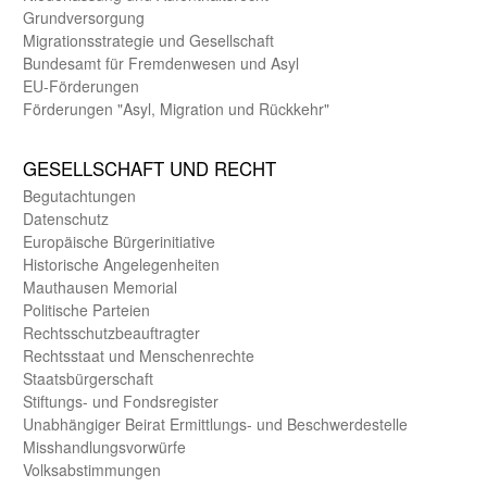
Grund­versorgung
Migrations­strategie und Gesell­schaft
Bundes­amt für Fremden­wesen und Asyl
EU-Förde­rungen
Förderungen "Asyl, Migration und Rückkehr"
GE­SELL­SCHAFT UND RECHT
Begut­achtungen
Daten­schutz
Europäische Bürger­initiative
Historische Angelegen­heiten
Mauthausen Memorial
Politische Parteien
Rechts­schutz­beauftragter
Rechts­staat und Menschen­rechte
Staats­bürger­schaft
Stiftungs- und Fonds­register
Unab­hängiger Beirat Ermittlungs- und Beschwerde­stelle
Misshandlungs­vorwürfe
Volks­abstimmungen