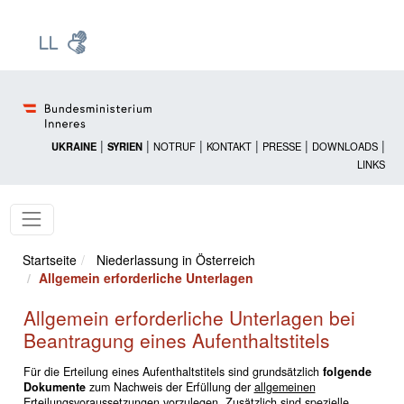
Zur Startseite: [Alt] +
Zum Hauptmenü: [Alt] +
Zum Headermenü: [Alt] +
Zum Inhalt: [Alt] +
Zum rechten Bereichsmenü: [Alt] +
Zur Sitemap: [Alt] +
Zum Footer: [Alt] +
[3]
[6]
[5]
[0]
[1]
[2]
[4]
|
|
|
|
|
|
UKRAINE
SYRIEN
NOTRUF
KONTAKT
PRESSE
DOWNLOADS
LINKS
Startseite
Niederlassung in Österreich
Allgemein erforderliche Unterlagen
Allgemein erforderliche Unterlagen bei
Beantragung eines Aufenthaltstitels
Für die Erteilung eines Aufenthaltstitels sind grundsätzlich
folgende
Dokumente
zum Nachweis der Erfüllung der
allgemeinen
Erteilungsvoraussetzungen
vorzulegen. Zusätzlich sind spezielle