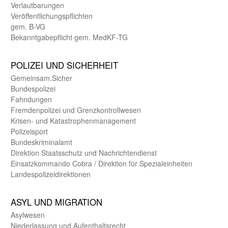
Verlautbarungen
Veröffentlichungspflichten
gem. B-VG
Bekanntgabepflicht gem. MedKF-TG
POLIZEI UND SICHER­HEIT
Gemein­sam.Sicher
Bundes­polizei
Fahndungen
Fremdenpolizei und Grenzkontrollwesen
Krisen- und Katastrophen­management
Polizeisport
Bundes­kriminal­amt
Direktion Staats­schutz und Nach­richten­dienst
Einsatz­kommando Cobra / Direktion für Spezialeinheiten
Landes­polizei­direk­tionen
ASYL UND MIGRA­TION
Asyl­wesen
Nieder­lassung und Aufent­halts­recht