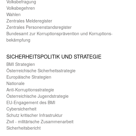
Volks­befragung
Volks­begehren
Wahlen
Zentrales Melde­register
Zentrales Personen­stands­register
Bundes­amt zur Korrup­tions­prävention und Korrup­tions­
bekämpfung
SICHER­HEITS­POLITIK UND STRATEGIE
BMI Strategien
Öster­reichische Sicherheits­strategie
Europäische Strategien
Nationale
Anti-Korruptions­strategie
Öster­reichische Jugend­strategie
EU-Engagement des BMI
Cybersicherheit
Schutz kritischer Infra­struktur
Zivil - militärische Zusammen­arbeit
Sicherheits­bericht