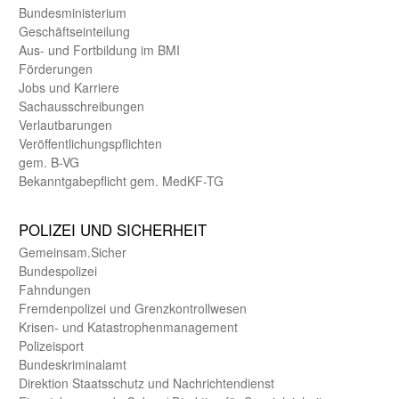
Bundes­ministerium
Geschäfts­einteilung
Aus- und Fortbildung im BMI
Förderungen
Jobs und Karriere
Sachaus­schreibungen
Verlautbarungen
Veröffentlichungspflichten
gem. B-VG
Bekanntgabepflicht gem. MedKF-TG
POLIZEI UND SICHER­HEIT
Gemein­sam.Sicher
Bundes­polizei
Fahndungen
Fremdenpolizei und Grenzkontrollwesen
Krisen- und Katastrophen­management
Polizeisport
Bundes­kriminal­amt
Direktion Staats­schutz und Nach­richten­dienst