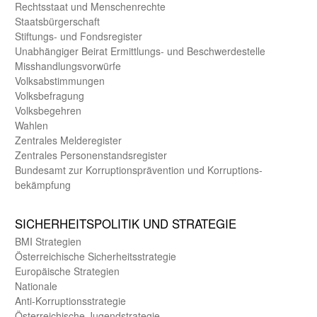
Rechts­staat und Menschen­rechte
Staats­bürger­schaft
Stiftungs- und Fonds­register
Unab­hängiger Beirat Ermittlungs- und Beschwerde­stelle
Misshandlungs­vorwürfe
Volks­abstimmungen
Volks­befragung
Volks­begehren
Wahlen
Zentrales Melde­register
Zentrales Personen­stands­register
Bundes­amt zur Korrup­tions­prävention und Korrup­tions­
bekämpfung
SICHER­HEITS­POLITIK UND STRATEGIE
BMI Strategien
Öster­reichische Sicherheits­strategie
Europäische Strategien
Nationale
Anti-Korruptions­strategie
Öster­reichische Jugend­strategie