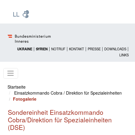
Zur Startseite: [Alt] +
Zum Hauptmenü: [Alt] +
Zum Headermenü: [Alt] +
Zum Inhalt: [Alt] +
Zum rechten Bereichsmenü: [Alt] +
Zur Sitemap: [Alt] +
Zum Footer: [Alt] +
[3]
[6]
[5]
[0]
[1]
[2]
[4]
|
|
|
|
|
|
UKRAINE
SYRIEN
NOTRUF
KONTAKT
PRESSE
DOWNLOADS
LINKS
Startseite
Einsatzkommando Cobra / Direktion für Spezialeinheiten
Fotogalerie
Sondereinheit Einsatzkommando
Cobra/Direktion für Spezialeinheiten
(DSE)