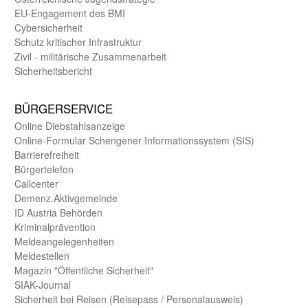
EU-Engagement des BMI
Cybersicherheit
Schutz kritischer Infra­struktur
Zivil - militärische Zusammen­arbeit
Sicherheits­bericht
BÜRGER­SERVICE
Online Diebstahls­anzeige
Online-Formular Schengener Informationssystem (SIS)
Barriere­freiheit
Bürger­telefon
Call­center
Demenz.Aktiv­gemeinde
ID Austria Behörden
Kriminal­prävention
Melde­an­ge­le­gen­heiten
Meld­estellen
Magazin "Öffentliche Sicherheit"
SIAK-Journal
Sicherheit bei Reisen (Reise­pass / Personal­ausweis)