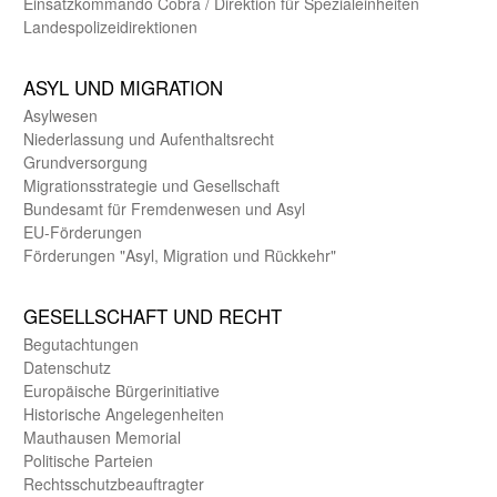
Einsatz­kommando Cobra / Direktion für Spezialeinheiten
Landes­polizei­direk­tionen
ASYL UND MIGRA­TION
Asyl­wesen
Nieder­lassung und Aufent­halts­recht
Grund­versorgung
Migrations­strategie und Gesell­schaft
Bundes­amt für Fremden­wesen und Asyl
EU-Förde­rungen
Förderungen "Asyl, Migration und Rückkehr"
GE­SELL­SCHAFT UND RECHT
Begut­achtungen
Daten­schutz
Europäische Bürger­initiative
Historische Angelegen­heiten
Mauthausen Memorial
Politische Parteien
Rechts­schutz­beauftragter