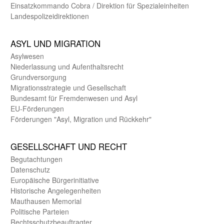
Einsatz­kommando Cobra / Direktion für Spezialeinheiten
Landes­polizei­direk­tionen
ASYL UND MIGRA­TION
Asyl­wesen
Nieder­lassung und Aufent­halts­recht
Grund­versorgung
Migrations­strategie und Gesell­schaft
Bundes­amt für Fremden­wesen und Asyl
EU-Förde­rungen
Förderungen "Asyl, Migration und Rückkehr"
GE­SELL­SCHAFT UND RECHT
Begut­achtungen
Daten­schutz
Europäische Bürger­initiative
Historische Angelegen­heiten
Mauthausen Memorial
Politische Parteien
Rechts­schutz­beauftragter