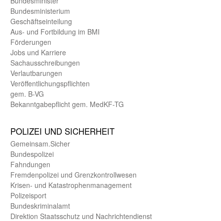
Bundes­minister
Bundes­ministerium
Geschäfts­einteilung
Aus- und Fortbildung im BMI
Förderungen
Jobs und Karriere
Sachaus­schreibungen
Verlautbarungen
Veröffentlichungspflichten
gem. B-VG
Bekanntgabepflicht gem. MedKF-TG
POLIZEI UND SICHER­HEIT
Gemein­sam.Sicher
Bundes­polizei
Fahndungen
Fremdenpolizei und Grenzkontrollwesen
Krisen- und Katastrophen­management
Polizeisport
Bundes­kriminal­amt
Direktion Staats­schutz und Nach­richten­dienst