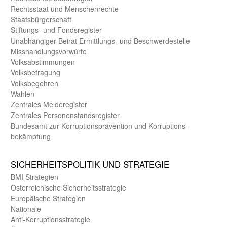
Rechts­staat und Menschen­rechte
Staats­bürger­schaft
Stiftungs- und Fonds­register
Unab­hängiger Beirat Ermittlungs- und Beschwerde­stelle
Misshandlungs­vorwürfe
Volks­abstimmungen
Volks­befragung
Volks­begehren
Wahlen
Zentrales Melde­register
Zentrales Personen­stands­register
Bundes­amt zur Korrup­tions­prävention und Korrup­tions­
bekämpfung
SICHER­HEITS­POLITIK UND STRATEGIE
BMI Strategien
Öster­reichische Sicherheits­strategie
Europäische Strategien
Nationale
Anti-Korruptions­strategie