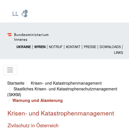
Zur Startseite: [Alt] +
Zum Hauptmenü: [Alt] +
Zum Headermenü: [Alt] +
Zum Inhalt: [Alt] +
Zum rechten Bereichsmenü: [Alt] +
Zur Sitemap: [Alt] +
Zum Footer: [Alt] +
[3]
[6]
[5]
[0]
[1]
[2]
[4]
|
|
|
|
|
|
UKRAINE
SYRIEN
NOTRUF
KONTAKT
PRESSE
DOWNLOADS
LINKS
Startseite
Krisen- und Katastrophenmanagement
Staatliches Krisen- und Katastrophenschutzmanagement
(SKKM)
Warnung und Alamierung
Krisen- und Katastrophenmanagement
Zivilschutz in Österreich