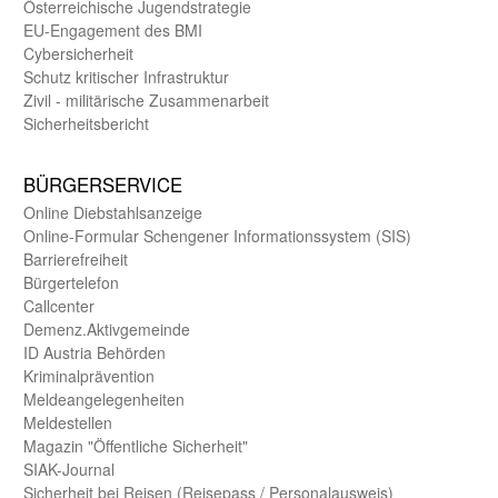
Öster­reichische Jugend­strategie
EU-Engagement des BMI
Cybersicherheit
Schutz kritischer Infra­struktur
Zivil - militärische Zusammen­arbeit
Sicherheits­bericht
BÜRGER­SERVICE
Online Diebstahls­anzeige
Online-Formular Schengener Informationssystem (SIS)
Barriere­freiheit
Bürger­telefon
Call­center
Demenz.Aktiv­gemeinde
ID Austria Behörden
Kriminal­prävention
Melde­an­ge­le­gen­heiten
Meld­estellen
Magazin "Öffentliche Sicherheit"
SIAK-Journal
Sicherheit bei Reisen (Reise­pass / Personal­ausweis)