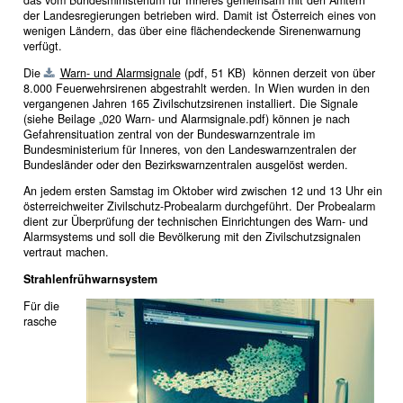
das vom Bundesministerium für Inneres gemeinsam mit den Ämtern
der Landesregierungen betrieben wird. Damit ist Österreich eines von
wenigen Ländern, das über eine flächendeckende Sirenenwarnung
verfügt.
Die
Warn- und Alarmsignale
(pdf, 51 KB)
können derzeit von über
8.000 Feuerwehrsirenen abgestrahlt werden. In Wien wurden in den
vergangenen Jahren 165 Zivilschutzsirenen installiert. Die Signale
(siehe Beilage „020 Warn- und Alarmsignale.pdf) können je nach
Gefahrensituation zentral von der Bundeswarnzentrale im
Bundesministerium für Inneres, von den Landeswarnzentralen der
Bundesländer oder den Bezirkswarnzentralen ausgelöst werden.
An jedem ersten Samstag im Oktober wird zwischen 12 und 13 Uhr ein
österreichweiter Zivilschutz-Probealarm durchgeführt. Der Probealarm
dient zur Überprüfung der technischen Einrichtungen des Warn- und
Alarmsystems und soll die Bevölkerung mit den Zivilschutzsignalen
vertraut machen.
Strahlenfrühwarnsystem
Für die
rasche