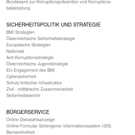
Bundes­amt zur Korrup­tions­prävention und Korrup­tions­
bekämpfung
SICHER­HEITS­POLITIK UND STRATEGIE
BMI Strategien
Öster­reichische Sicherheits­strategie
Europäische Strategien
Nationale
Anti-Korruptions­strategie
Öster­reichische Jugend­strategie
EU-Engagement des BMI
Cybersicherheit
Schutz kritischer Infra­struktur
Zivil - militärische Zusammen­arbeit
Sicherheits­bericht
BÜRGER­SERVICE
Online Diebstahls­anzeige
Online-Formular Schengener Informationssystem (SIS)
Barriere­freiheit