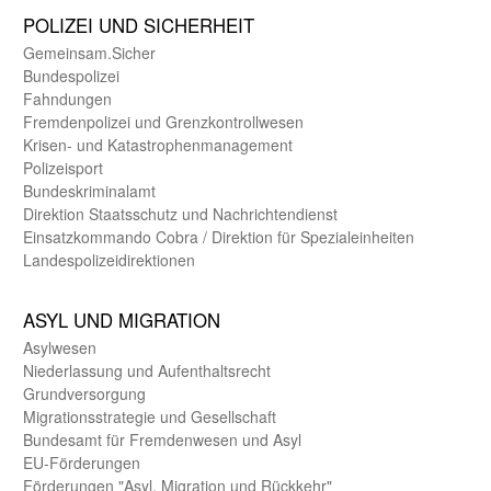
POLIZEI UND SICHER­HEIT
Gemein­sam.Sicher
Bundes­polizei
Fahndungen
Fremdenpolizei und Grenzkontrollwesen
Krisen- und Katastrophen­management
Polizeisport
Bundes­kriminal­amt
Direktion Staats­schutz und Nach­richten­dienst
Einsatz­kommando Cobra / Direktion für Spezialeinheiten
Landes­polizei­direk­tionen
ASYL UND MIGRA­TION
Asyl­wesen
Nieder­lassung und Aufent­halts­recht
Grund­versorgung
Migrations­strategie und Gesell­schaft
Bundes­amt für Fremden­wesen und Asyl
EU-Förde­rungen
Förderungen "Asyl, Migration und Rückkehr"