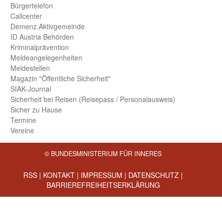
Bürger­telefon
Call­center
Demenz.Aktiv­gemeinde
ID Austria Behörden
Kriminal­prävention
Melde­an­ge­le­gen­heiten
Meld­estellen
Magazin "Öffentliche Sicherheit"
SIAK-Journal
Sicherheit bei Reisen (Reise­pass / Personal­ausweis)
Sicher zu Hause
Termine
Vereine
© BUNDESMINISTERIUM FÜR INNERES
RSS
|
KONTAKT
|
IMPRESSUM
|
DATENSCHUTZ
|
BARRIEREFREIHEITSERKLÄRUNG