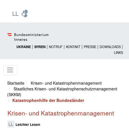
Zur Startseite: [Alt] +
Zum Hauptmenü: [Alt] +
Zum Headermenü: [Alt] +
Zum Inhalt: [Alt] +
Zum rechten Bereichsmenü: [Alt] +
Zur Sitemap: [Alt] +
Zum Footer: [Alt] +
[3]
[6]
[5]
[0]
[1]
[2]
[4]
|
|
|
|
|
|
UKRAINE
SYRIEN
NOTRUF
KONTAKT
PRESSE
DOWNLOADS
LINKS
Startseite
Krisen- und Katastrophenmanagement
Staatliches Krisen- und Katastrophenschutzmanagement
(SKKM)
Katastrophenhilfe der Bundesländer
Krisen- und Katastrophenmanagement
Leichter Lesen