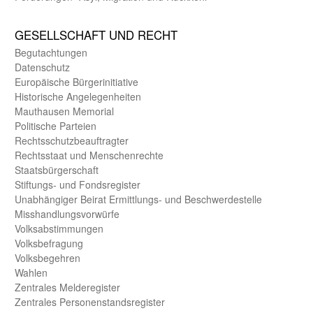
GE­SELL­SCHAFT UND RECHT
Begut­achtungen
Daten­schutz
Europäische Bürger­initiative
Historische Angelegen­heiten
Mauthausen Memorial
Politische Parteien
Rechts­schutz­beauftragter
Rechts­staat und Menschen­rechte
Staats­bürger­schaft
Stiftungs- und Fonds­register
Unab­hängiger Beirat Ermittlungs- und Beschwerde­stelle
Misshandlungs­vorwürfe
Volks­abstimmungen
Volks­befragung
Volks­begehren
Wahlen
Zentrales Melde­register
Zentrales Personen­stands­register