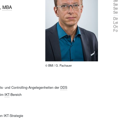
Sek
Sek
r,
MBA
Se
Se
Di
Le
Or
Fo
© BMI / G. Pachauer
fts- und Controlling-Angelegenheiten der
DDS
 im
IKT
-Bereich
ten
IKT
-Strategie