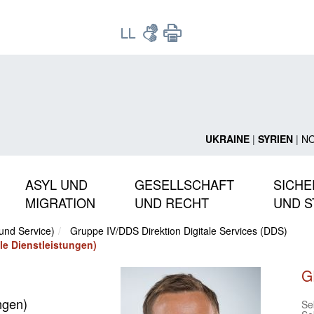
UKRAINE
|
SYRIEN
|
N
ASYL UND
GESELLSCHAFT
SICHE
MIGRATION
UND RECHT
UND S
 und Service)
Gruppe IV/DDS Direktion Digitale Services (DDS)
ale Dienstleistungen)
G
ngen)
Sek