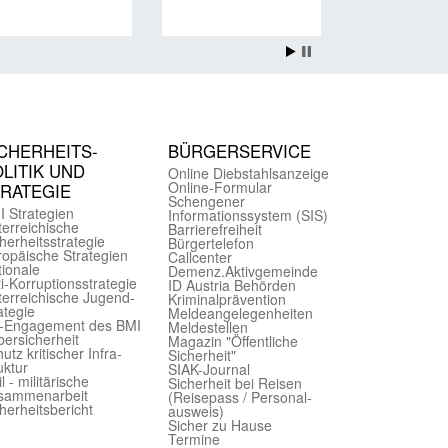
CHER­HEITS­
BÜRGER­SERVICE
LITIK UND
Online Diebstahls­anzeige
Online-Formular
TRATEGIE
Schengener
I Strategien
Informationssystem (SIS)
er­reichische
Barriere­freiheit
herheits­strategie
Bürger­telefon
ropäische Strategien
Call­center
ionale
Demenz.Aktiv­gemeinde
i-Korruptions­strategie
ID Austria Behörden
er­reichische Jugend­
Kriminal­prävention
ategie
Melde­an­ge­le­gen­heiten
-Engagement des BMI
Meld­estellen
ersicherheit
Magazin "Öffentliche
utz kritischer Infra­
Sicherheit"
uktur
SIAK-Journal
il - militärische
Sicherheit bei Reisen
sammen­arbeit
(Reise­pass / Personal­
herheits­bericht
ausweis)
Sicher zu Hause
Termine