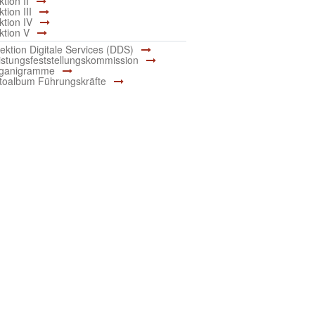
tion II
tion III
ktion IV
ktion V
rektion Digitale Services (DDS)
istungsfeststellungskommission
ganigramme
toalbum Führungskräfte