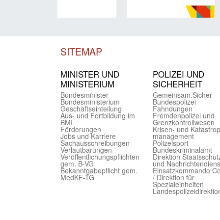
SITEMAP
MINISTER UND
POLIZEI UND
MINIST­ERIUM
SICHER­HEIT
Bundes­minister
Gemein­sam.Sicher
Bundes­ministerium
Bundes­polizei
Geschäfts­einteilung
Fahndungen
Aus- und Fortbildung im
Fremdenpolizei und
BMI
Grenzkontrollwesen
Förderungen
Krisen- und Katastro
Jobs und Karriere
management
Sachaus­schreibungen
Polizeisport
Verlautbarungen
Bundes­kriminal­amt
Veröffentlichungspflichten
Direktion Staats­schut
gem. B-VG
und Nach­richten­diens
Bekanntgabepflicht gem.
Einsatz­kommando C
MedKF-TG
/ Direktion für
Spezialeinheiten
Landes­polizei­direk­ti