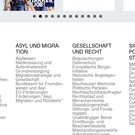
ASYL UND MIGRA­
GE­SELL­SCHAFT
SI
TION
UND RECHT
PO
S
Asyl­wesen
Begut­achtungen
Nieder­lassung und
Daten­schutz
BM
Aufent­halts­recht
Europäische Bürger­
Öst
Grund­versorgung
initiative
Sic
Migrations­strategie und
Historische Angelegen­
Eu
phen­
Gesell­schaft
heiten
Nat
Bundes­amt für Fremden­
Mauthausen Memorial
Ant
wesen und Asyl
Politische Parteien
Öst
EU-Förde­rungen
Rechts­schutz­beauftragter
str
z
Förderungen "Asyl,
Rechts­staat und
EU
t
Migration und Rückkehr"
Menschen­rechte
Cyb
obra
Staats­bürger­schaft
Sch
Stiftungs- und Fonds­
str
register
Ziv
onen
Unab­hängiger Beirat
Zu
Ermittlungs- und
Sic
Beschwerde­stelle
Misshandlungs­vorwürfe
Volks­abstimmungen