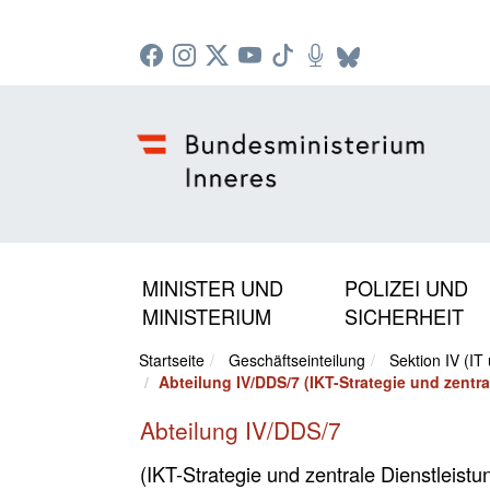
Zur Startseite: [Alt] +
Zum Hauptmenü: [Alt] +
Zum Headermenü: [Alt] +
Zum Inhalt: [Alt] +
Zum rechten Bereichsmenü: [Alt] +
Zur Sitemap: [Alt] +
Zum Footer: [Alt] +
[3]
[6]
[5]
[0]
[1]
[2]
[4]
MINISTER UND
POLIZEI UND
MINISTERIUM
SICHERHEIT
Startseite
Geschäftseinteilung
Sektion IV (IT
Abteilung IV/DDS/7 (IKT-Strategie und zentr
Abteilung IV/DDS/7
(IKT-Strategie und zentrale Dienstleistu