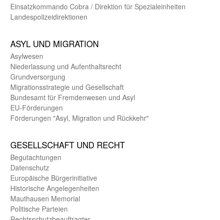
Einsatz­kommando Cobra / Direktion für Spezialeinheiten
Landes­polizei­direk­tionen
ASYL UND MIGRA­TION
Asyl­wesen
Nieder­lassung und Aufent­halts­recht
Grund­versorgung
Migrations­strategie und Gesell­schaft
Bundes­amt für Fremden­wesen und Asyl
EU-Förde­rungen
Förderungen "Asyl, Migration und Rückkehr"
GE­SELL­SCHAFT UND RECHT
Begut­achtungen
Daten­schutz
Europäische Bürger­initiative
Historische Angelegen­heiten
Mauthausen Memorial
Politische Parteien
Rechts­schutz­beauftragter