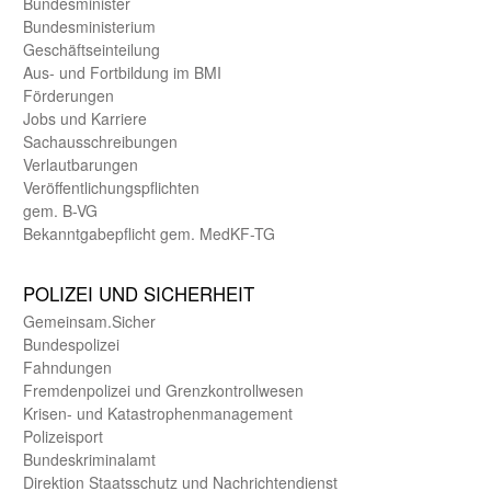
Bundes­minister
Bundes­ministerium
Geschäfts­einteilung
Aus- und Fortbildung im BMI
Förderungen
Jobs und Karriere
Sachaus­schreibungen
Verlautbarungen
Veröffentlichungspflichten
gem. B-VG
Bekanntgabepflicht gem. MedKF-TG
POLIZEI UND SICHER­HEIT
Gemein­sam.Sicher
Bundes­polizei
Fahndungen
Fremdenpolizei und Grenzkontrollwesen
Krisen- und Katastrophen­management
Polizeisport
Bundes­kriminal­amt
Direktion Staats­schutz und Nach­richten­dienst