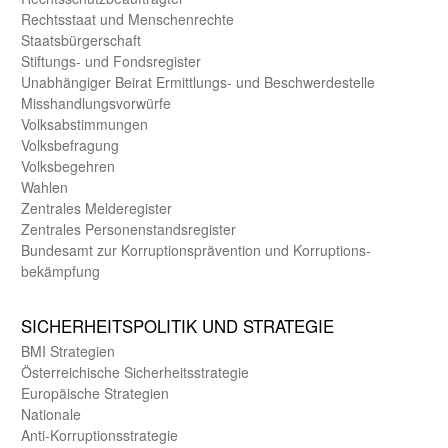
Rechts­staat und Menschen­rechte
Staats­bürger­schaft
Stiftungs- und Fonds­register
Unab­hängiger Beirat Ermittlungs- und Beschwerde­stelle
Misshandlungs­vorwürfe
Volks­abstimmungen
Volks­befragung
Volks­begehren
Wahlen
Zentrales Melde­register
Zentrales Personen­stands­register
Bundes­amt zur Korrup­tions­prävention und Korrup­tions­
bekämpfung
SICHER­HEITS­POLITIK UND STRATEGIE
BMI Strategien
Öster­reichische Sicherheits­strategie
Europäische Strategien
Nationale
Anti-Korruptions­strategie