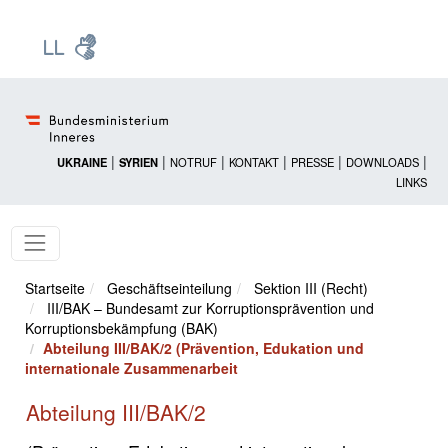
Zur Startseite: [Alt] +
Zum Hauptmenü: [Alt] +
Zum Headermenü: [Alt] +
Zum Inhalt: [Alt] +
Zum rechten Bereichsmenü: [Alt] +
Zur Sitemap: [Alt] +
Zum Footer: [Alt] +
[3]
[6]
[5]
[0]
[1]
[2]
[4]
|
|
|
|
|
|
UKRAINE
SYRIEN
NOTRUF
KONTAKT
PRESSE
DOWNLOADS
LINKS
Startseite
Geschäftseinteilung
Sektion III (Recht)
III/BAK – Bundesamt zur Korruptionsprävention und
Korruptionsbekämpfung (BAK)
Abteilung III/BAK/2 (Prävention, Edukation und
internationale Zusammenarbeit
Abteilung III/BAK/2