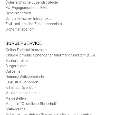
Öster­reichische Jugend­strategie
EU-Engagement des BMI
Cybersicherheit
Schutz kritischer Infra­struktur
Zivil - militärische Zusammen­arbeit
Sicherheits­bericht
BÜRGER­SERVICE
Online Diebstahls­anzeige
Online-Formular Schengener Informationssystem (SIS)
Barriere­freiheit
Bürger­telefon
Call­center
Demenz.Aktiv­gemeinde
ID Austria Behörden
Kriminal­prävention
Melde­an­ge­le­gen­heiten
Meld­estellen
Magazin "Öffentliche Sicherheit"
SIAK-Journal
Sicherheit bei Reisen (Reise­pass / Personal­ausweis)