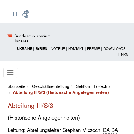
Zur Startseite: [Alt] +
Zum Hauptmenü: [Alt] +
Zum Headermenü: [Alt] +
Zum Inhalt: [Alt] +
Zum rechten Bereichsmenü: [Alt] +
Zur Sitemap: [Alt] +
Zum Footer: [Alt] +
[3]
[6]
[5]
[0]
[1]
[2]
[4]
|
|
|
|
|
|
UKRAINE
SYRIEN
NOTRUF
KONTAKT
PRESSE
DOWNLOADS
LINKS
Startseite
Geschäftseinteilung
Sektion III (Recht)
Abteilung III/S/3 (Historische Angelegenheiten)
Abteilung III/S/3
(Historische Angelegenheiten)
Leitung: Abteilungsleiter Stephan Mlczoch,
BA
BA