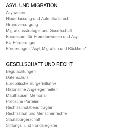
ASYL UND MIGRA­TION
Asyl­wesen
Nieder­lassung und Aufent­halts­recht
Grund­versorgung
Migrations­strategie und Gesell­schaft
Bundes­amt für Fremden­wesen und Asyl
EU-Förde­rungen
Förderungen "Asyl, Migration und Rückkehr"
GE­SELL­SCHAFT UND RECHT
Begut­achtungen
Daten­schutz
Europäische Bürger­initiative
Historische Angelegen­heiten
Mauthausen Memorial
Politische Parteien
Rechts­schutz­beauftragter
Rechts­staat und Menschen­rechte
Staats­bürger­schaft
Stiftungs- und Fonds­register