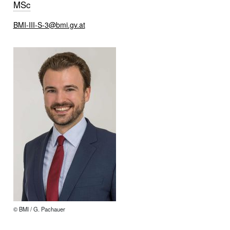
MSc
BMI-III-S-3@bmi.gv.at
© BMI / G. Pachauer