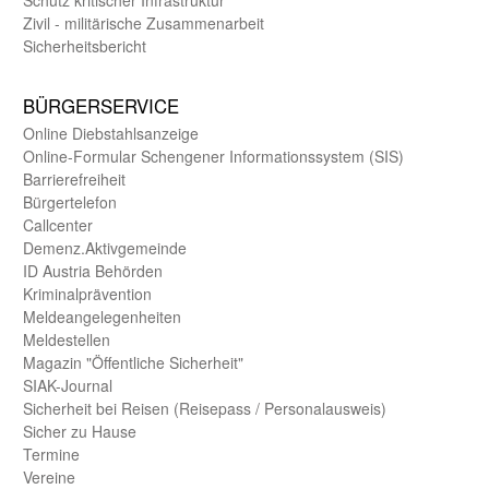
Zivil - militärische Zusammen­arbeit
Sicherheits­bericht
BÜRGER­SERVICE
Online Diebstahls­anzeige
Online-Formular Schengener Informationssystem (SIS)
Barriere­freiheit
Bürger­telefon
Call­center
Demenz.Aktiv­gemeinde
ID Austria Behörden
Kriminal­prävention
Melde­an­ge­le­gen­heiten
Meld­estellen
Magazin "Öffentliche Sicherheit"
SIAK-Journal
Sicherheit bei Reisen (Reise­pass / Personal­ausweis)
Sicher zu Hause
Termine
Vereine