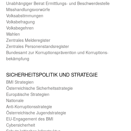
Unab­hängiger Beirat Ermittlungs- und Beschwerde­stelle
Misshandlungs­vorwürfe
Volks­abstimmungen
Volks­befragung
Volks­begehren
Wahlen
Zentrales Melde­register
Zentrales Personen­stands­register
Bundes­amt zur Korrup­tions­prävention und Korrup­tions­
bekämpfung
SICHER­HEITS­POLITIK UND STRATEGIE
BMI Strategien
Öster­reichische Sicherheits­strategie
Europäische Strategien
Nationale
Anti-Korruptions­strategie
Öster­reichische Jugend­strategie
EU-Engagement des BMI
Cybersicherheit
Schutz kritischer Infra­struktur