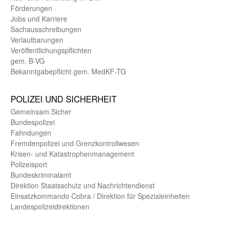
Förderungen
Jobs und Karriere
Sachaus­schreibungen
Verlautbarungen
Veröffentlichungspflichten
gem. B-VG
Bekanntgabepflicht gem. MedKF-TG
POLIZEI UND SICHER­HEIT
Gemein­sam.Sicher
Bundes­polizei
Fahndungen
Fremdenpolizei und Grenzkontrollwesen
Krisen- und Katastrophen­management
Polizeisport
Bundes­kriminal­amt
Direktion Staats­schutz und Nach­richten­dienst
Einsatz­kommando Cobra / Direktion für Spezialeinheiten
Landes­polizei­direk­tionen