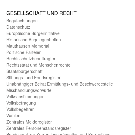
GE­SELL­SCHAFT UND RECHT
Begut­achtungen
Daten­schutz
Europäische Bürger­initiative
Historische Angelegen­heiten
Mauthausen Memorial
Politische Parteien
Rechts­schutz­beauftragter
Rechts­staat und Menschen­rechte
Staats­bürger­schaft
Stiftungs- und Fonds­register
Unab­hängiger Beirat Ermittlungs- und Beschwerde­stelle
Misshandlungs­vorwürfe
Volks­abstimmungen
Volks­befragung
Volks­begehren
Wahlen
Zentrales Melde­register
Zentrales Personen­stands­register
Bundes­amt zur Korrup­tions­prävention und Korrup­tions­