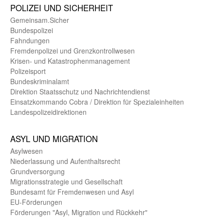
POLIZEI UND SICHER­HEIT
Gemein­sam.Sicher
Bundes­polizei
Fahndungen
Fremdenpolizei und Grenzkontrollwesen
Krisen- und Katastrophen­management
Polizeisport
Bundes­kriminal­amt
Direktion Staats­schutz und Nach­richten­dienst
Einsatz­kommando Cobra / Direktion für Spezialeinheiten
Landes­polizei­direk­tionen
ASYL UND MIGRA­TION
Asyl­wesen
Nieder­lassung und Aufent­halts­recht
Grund­versorgung
Migrations­strategie und Gesell­schaft
Bundes­amt für Fremden­wesen und Asyl
EU-Förde­rungen
Förderungen "Asyl, Migration und Rückkehr"