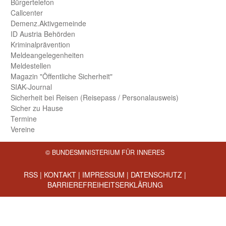
Bürger­telefon
Call­center
Demenz.Aktiv­gemeinde
ID Austria Behörden
Kriminal­prävention
Melde­an­ge­le­gen­heiten
Meld­estellen
Magazin "Öffentliche Sicherheit"
SIAK-Journal
Sicherheit bei Reisen (Reise­pass / Personal­ausweis)
Sicher zu Hause
Termine
Vereine
© BUNDESMINISTERIUM FÜR INNERES
RSS
|
KONTAKT
|
IMPRESSUM
|
DATENSCHUTZ
|
BARRIEREFREIHEITSERKLÄRUNG