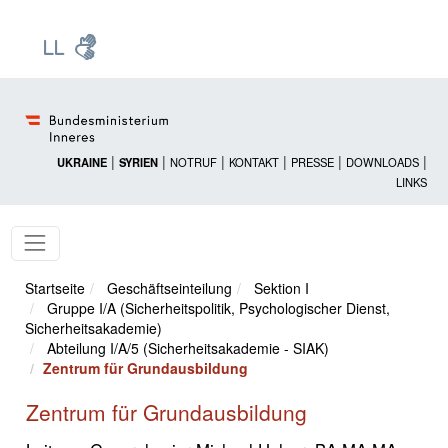
Zur Startseite: [Alt] +
Zum Hauptmenü: [Alt] +
Zum Headermenü: [Alt] +
Zum Inhalt: [Alt] +
Zum rechten Bereichsmenü: [Alt] +
Zur Sitemap: [Alt] +
Zum Footer: [Alt] +
[3]
[6]
[5]
[0]
[1]
[2]
[4]
|
|
|
|
|
|
UKRAINE
SYRIEN
NOTRUF
KONTAKT
PRESSE
DOWNLOADS
LINKS
Startseite
Geschäftseinteilung
Sektion I
Gruppe I/A (Sicherheitspolitik, Psychologischer Dienst,
Sicherheitsakademie)
Abteilung I/A/5 (Sicherheitsakademie - SIAK)
Zentrum für Grundausbildung
Zentrum für Grundausbildung