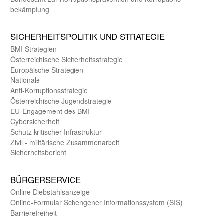
bekämpfung
SICHER­HEITS­POLITIK UND STRATEGIE
BMI Strategien
Öster­reichische Sicherheits­strategie
Europäische Strategien
Nationale
Anti-Korruptions­strategie
Öster­reichische Jugend­strategie
EU-Engagement des BMI
Cybersicherheit
Schutz kritischer Infra­struktur
Zivil - militärische Zusammen­arbeit
Sicherheits­bericht
BÜRGER­SERVICE
Online Diebstahls­anzeige
Online-Formular Schengener Informationssystem (SIS)
Barriere­freiheit