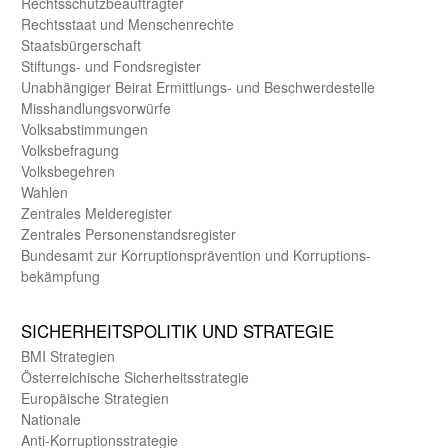
Rechts­schutz­beauftragter
Rechts­staat und Menschen­rechte
Staats­bürger­schaft
Stiftungs- und Fonds­register
Unab­hängiger Beirat Ermittlungs- und Beschwerde­stelle
Misshandlungs­vorwürfe
Volks­abstimmungen
Volks­befragung
Volks­begehren
Wahlen
Zentrales Melde­register
Zentrales Personen­stands­register
Bundes­amt zur Korrup­tions­prävention und Korrup­tions­
bekämpfung
SICHER­HEITS­POLITIK UND STRATEGIE
BMI Strategien
Öster­reichische Sicherheits­strategie
Europäische Strategien
Nationale
Anti-Korruptions­strategie