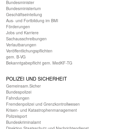
Bundes­minister
Bundes­ministerium
Geschäfts­einteilung
Aus- und Fortbildung im BMI
Förderungen
Jobs und Karriere
Sachaus­schreibungen
Verlautbarungen
Veröffentlichungspflichten
gem. B-VG
Bekanntgabepflicht gem. MedKF-TG
POLIZEI UND SICHER­HEIT
Gemein­sam.Sicher
Bundes­polizei
Fahndungen
Fremdenpolizei und Grenzkontrollwesen
Krisen- und Katastrophen­management
Polizeisport
Bundes­kriminal­amt
Direktion Staats­schutz und Nach­richten­dienst