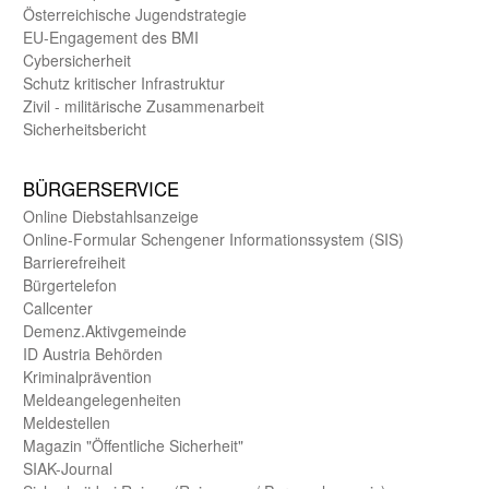
Öster­reichische Jugend­strategie
EU-Engagement des BMI
Cybersicherheit
Schutz kritischer Infra­struktur
Zivil - militärische Zusammen­arbeit
Sicherheits­bericht
BÜRGER­SERVICE
Online Diebstahls­anzeige
Online-Formular Schengener Informationssystem (SIS)
Barriere­freiheit
Bürger­telefon
Call­center
Demenz.Aktiv­gemeinde
ID Austria Behörden
Kriminal­prävention
Melde­an­ge­le­gen­heiten
Meld­estellen
Magazin "Öffentliche Sicherheit"
SIAK-Journal