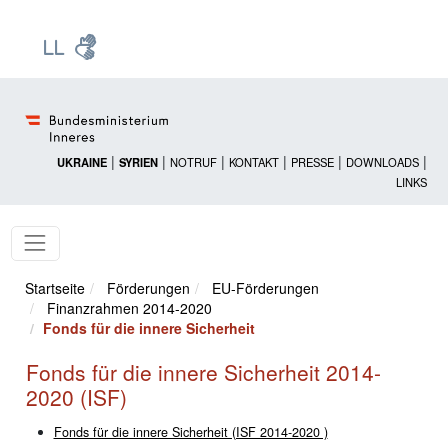
Zur Startseite: [Alt] +
Zum Hauptmenü: [Alt] +
Zum Headermenü: [Alt] +
Zum Inhalt: [Alt] +
Zum rechten Bereichsmenü: [Alt] +
Zur Sitemap: [Alt] +
Zum Footer: [Alt] +
[3]
[6]
[5]
[0]
[1]
[2]
[4]
|
|
|
|
|
|
UKRAINE
SYRIEN
NOTRUF
KONTAKT
PRESSE
DOWNLOADS
LINKS
Startseite
Förderungen
EU-Förderungen
Finanzrahmen 2014-2020
Fonds für die innere Sicherheit
Fonds für die innere Sicherheit 2014-
2020 (ISF)
Fonds für die innere Sicherheit (ISF 2014-2020 )