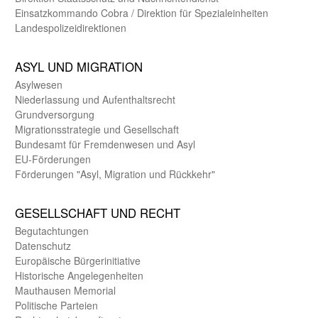
Einsatz­kommando Cobra / Direktion für Spezialeinheiten
Landes­polizei­direk­tionen
ASYL UND MIGRA­TION
Asyl­wesen
Nieder­lassung und Aufent­halts­recht
Grund­versorgung
Migrations­strategie und Gesell­schaft
Bundes­amt für Fremden­wesen und Asyl
EU-Förde­rungen
Förderungen "Asyl, Migration und Rückkehr"
GE­SELL­SCHAFT UND RECHT
Begut­achtungen
Daten­schutz
Europäische Bürger­initiative
Historische Angelegen­heiten
Mauthausen Memorial
Politische Parteien