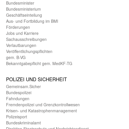
Bundes­minister
Bundes­ministerium
Geschäfts­einteilung
Aus- und Fortbildung im BMI
Förderungen
Jobs und Karriere
Sachaus­schreibungen
Verlautbarungen
Veröffentlichungspflichten
gem. B-VG
Bekanntgabepflicht gem. MedKF-TG
POLIZEI UND SICHER­HEIT
Gemein­sam.Sicher
Bundes­polizei
Fahndungen
Fremdenpolizei und Grenzkontrollwesen
Krisen- und Katastrophen­management
Polizeisport
Bundes­kriminal­amt
Direktion Staats­schutz und Nach­richten­dienst