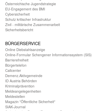
Öster­reichische Jugend­strategie
EU-Engagement des BMI
Cybersicherheit
Schutz kritischer Infra­struktur
Zivil - militärische Zusammen­arbeit
Sicherheits­bericht
BÜRGER­SERVICE
Online Diebstahls­anzeige
Online-Formular Schengener Informationssystem (SIS)
Barriere­freiheit
Bürger­telefon
Call­center
Demenz.Aktiv­gemeinde
ID Austria Behörden
Kriminal­prävention
Melde­an­ge­le­gen­heiten
Meld­estellen
Magazin "Öffentliche Sicherheit"
SIAK-Journal