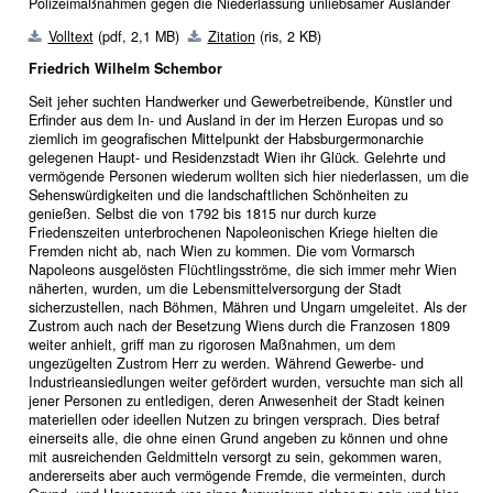
Polizeimaßnahmen gegen die Niederlassung unliebsamer Ausländer
Volltext
(pdf, 2,1 MB)
Zitation
(ris, 2 KB)
Friedrich Wilhelm Schembor
Seit jeher suchten Handwerker und Gewerbetreibende, Künstler und
Erfinder aus dem In- und Ausland in der im Herzen Europas und so
ziemlich im geografischen Mittelpunkt der Habsburgermonarchie
gelegenen Haupt- und Residenzstadt Wien ihr Glück. Gelehrte und
vermögende Personen wiederum wollten sich hier niederlassen, um die
Sehenswürdigkeiten und die landschaftlichen Schönheiten zu
genießen. Selbst die von 1792 bis 1815 nur durch kurze
Friedenszeiten unterbrochenen Napoleonischen Kriege hielten die
Fremden nicht ab, nach Wien zu kommen. Die vom Vormarsch
Napoleons ausgelösten Flüchtlingsströme, die sich immer mehr Wien
näherten, wurden, um die Lebensmittelversorgung der Stadt
sicherzustellen, nach Böhmen, Mähren und Ungarn umgeleitet. Als der
Zustrom auch nach der Besetzung Wiens durch die Franzosen 1809
weiter anhielt, griff man zu rigorosen Maßnahmen, um dem
ungezügelten Zustrom Herr zu werden. Während Gewerbe- und
Industrieansiedlungen weiter gefördert wurden, versuchte man sich all
jener Personen zu entledigen, deren Anwesenheit der Stadt keinen
materiellen oder ideellen Nutzen zu bringen versprach. Dies betraf
einerseits alle, die ohne einen Grund angeben zu können und ohne
mit ausreichenden Geldmitteln versorgt zu sein, gekommen waren,
andererseits aber auch vermögende Fremde, die vermeinten, durch