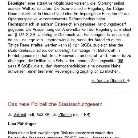
Beteiligten eine attraktive Möglichkeit vorsieht, die "Störung" selbst
aus der Welt zu schaffen. Die österreichische Regelung der Tätigen
Reue hat aktuell in Deutschland eine Art Impulsgeber-Funktion für aus
Opferperspektive wünschenswerte Reformüberlegungen.
Rechtspolitisch ist auch in Österreich ein gewisser Handlungsbedarf
gegeben: Die Ausdehnung der Anwendbarkeit der Regelung zumindest
auf § 136 StGB (Unbefugter Gebrauch von Fahrzeugen) ist angezeigt,
da es – de lege lata – systemwidrig ist, wenn der Autodieb durch
Tätige Reue straffrei werden kann (§ 127 StGB), zugleich aber der
(Auto-)Gebrauchsdieb, der unbefugt Fahrzeuge mit Motorkraft in
Betrieb genommen hat, trotz Reueverhalten bestraft wird. Ferner ist zu
überlegen, die Delikte zum Schutz der unbaren Zahlungsmittel (§§
241a ff StGB), die zu den Vermögensdelikten eine gewisse Nähe
aufweisen, einer breiteren Reueregelung zugänglich zu machen.
zurück zur Übersicht
Das neue Polizeiliche Staatsschutzgesetz
Volltext
(pdf, 643 KB)
Zitation
(ris, 1 KB)
Lisa Pühringer
Nach einem fast zweijährigen Diskussionsprozess wurde das
Polizeiliche Staatsschutzgesetz (PStSG) am 26. Jänner 2016 im