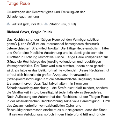
Tätige Reue
Grundfragen der Rechtzeitigkeit und Freiwilligkeit der
Schadensgutmachung
Volltext
(pdf, 799 KB)
Zitation
(ris, 3 KB)
Richard Soyer, Sergio Pollak
Das Rechtsinstitut der Tätigen Reue bei den Vermögensdelikten
gemäß § 167 StGB ist ein international herzeigbares Herzstück
österreichischer (Straf-)Rechtskultur. Die Tätige Reue ermöglicht Täter
und Opfer eine friedliche Aussöhnung und ist damit gleichsam ein
Türöffner in Richtung restorative justice. Tätige Reue kompensiert zur
Gänze die Rechtsfolge des jeweilig vollendeten und reuefähigen
Vermögensdelikts. Der Täter wird also straffrei, indem er so gestellt
wird, als habe er das Delikt formal nie vollendet. Dieses Rechtsinstitut
erfreut sich hierzulande großer Akzeptanz. In verwandten
(Straf-)Rechtsordnungen ruft die österreichische Regelung teilweise
Erstaunen hervor. Dass Nachtatverhalten – in Form von
Schadenswiedergutmachung – die Strafe nicht bloß mindert, sondern
die Strafbarkeit in toto beseitigt, ist jedenfalls etwas Besonderes.
Nach Auffassung der Autoren hat das Rechtsinstitut der Tätigen Reue
in der österreichischen Rechtsordnung seine volle Berechtigung. Durch
das Zusammentreffen von existentiellen Opfer- und
Beschuldigteninteressen erscheint es nur zielgerecht, dass der Staat
mit seinem Verfolgungsanspruch in den Hintergrund tritt und für die