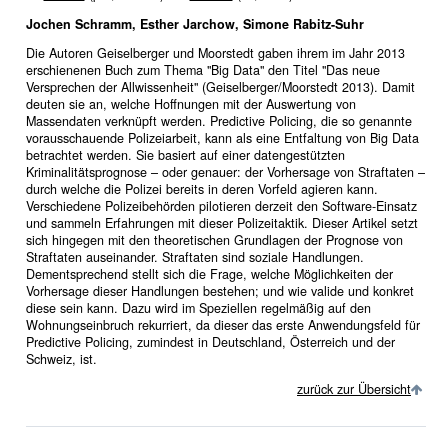
Jochen Schramm, Esther Jarchow, Simone Rabitz-Suhr
Die Autoren Geiselberger und Moorstedt gaben ihrem im Jahr 2013
erschienenen Buch zum Thema "Big Data" den Titel "Das neue
Versprechen der Allwissenheit" (Geiselberger/Moorstedt 2013). Damit
deuten sie an, welche Hoffnungen mit der Auswertung von
Massendaten verknüpft werden. Predictive Policing, die so genannte
vorausschauende Polizeiarbeit, kann als eine Entfaltung von Big Data
betrachtet werden. Sie basiert auf einer datengestützten
Kriminalitätsprognose – oder genauer: der Vorhersage von Straftaten –
durch welche die Polizei bereits in deren Vorfeld agieren kann.
Verschiedene Polizeibehörden pilotieren derzeit den Software-Einsatz
und sammeln Erfahrungen mit dieser Polizeitaktik. Dieser Artikel setzt
sich hingegen mit den theoretischen Grundlagen der Prognose von
Straftaten auseinander. Straftaten sind soziale Handlungen.
Dementsprechend stellt sich die Frage, welche Möglichkeiten der
Vorhersage dieser Handlungen bestehen; und wie valide und konkret
diese sein kann. Dazu wird im Speziellen regelmäßig auf den
Wohnungseinbruch rekurriert, da dieser das erste Anwendungsfeld für
Predictive Policing, zumindest in Deutschland, Österreich und der
Schweiz, ist.
zurück zur Übersicht