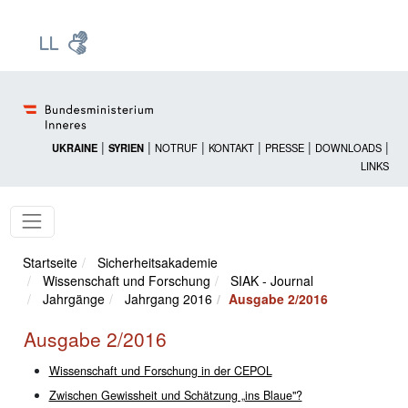
Zur Startseite: [Alt] +
Zum Hauptmenü: [Alt] +
Zum Headermenü: [Alt] +
Zum Inhalt: [Alt] +
Zum rechten Bereichsmenü: [Alt] +
Zur Sitemap: [Alt] +
Zum Footer: [Alt] +
[3]
[6]
[5]
[0]
[1]
[2]
[4]
|
|
|
|
|
|
UKRAINE
SYRIEN
NOTRUF
KONTAKT
PRESSE
DOWNLOADS
LINKS
Startseite
Sicherheitsakademie
Wissenschaft und Forschung
SIAK - Journal
Jahrgänge
Jahrgang 2016
Ausgabe 2/2016
Ausgabe 2/2016
Wissenschaft und Forschung in der CEPOL
Zwischen Gewissheit und Schätzung „ins Blaue"?