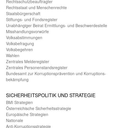
Rechts­schutz­beauftragter
Rechts­staat und Menschen­rechte
Staats­bürger­schaft
Stiftungs- und Fonds­register
Unab­hängiger Beirat Ermittlungs- und Beschwerde­stelle
Misshandlungs­vorwürfe
Volks­abstimmungen
Volks­befragung
Volks­begehren
Wahlen
Zentrales Melde­register
Zentrales Personen­stands­register
Bundes­amt zur Korrup­tions­prävention und Korrup­tions­
bekämpfung
SICHER­HEITS­POLITIK UND STRATEGIE
BMI Strategien
Öster­reichische Sicherheits­strategie
Europäische Strategien
Nationale
Anti-Korruptions­strategie