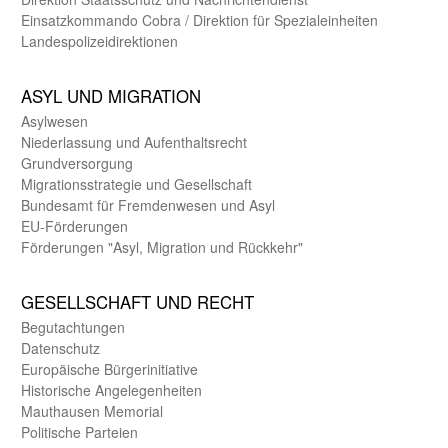
Einsatz­kommando Cobra / Direktion für Spezialeinheiten
Landes­polizei­direk­tionen
ASYL UND MIGRA­TION
Asyl­wesen
Nieder­lassung und Aufent­halts­recht
Grund­versorgung
Migrations­strategie und Gesell­schaft
Bundes­amt für Fremden­wesen und Asyl
EU-Förde­rungen
Förderungen "Asyl, Migration und Rückkehr"
GE­SELL­SCHAFT UND RECHT
Begut­achtungen
Daten­schutz
Europäische Bürger­initiative
Historische Angelegen­heiten
Mauthausen Memorial
Politische Parteien