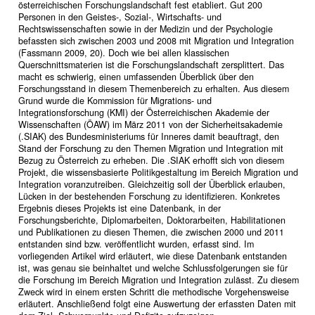
österreichischen Forschungslandschaft fest etabliert. Gut 200
Personen in den Geistes-, Sozial-, Wirtschafts- und
Rechtswissenschaften sowie in der Medizin und der Psychologie
befassten sich zwischen 2003 und 2008 mit Migration und Integration
(Fassmann 2009, 20). Doch wie bei allen klassischen
Querschnittsmaterien ist die Forschungslandschaft zersplittert. Das
macht es schwierig, einen umfassenden Überblick über den
Forschungsstand in diesem Themenbereich zu erhalten. Aus diesem
Grund wurde die Kommission für Migrations- und
Integrationsforschung (KMI) der Österreichischen Akademie der
Wissenschaften (ÖAW) im März 2011 von der Sicherheitsakademie
(.SIAK) des Bundesministeriums für Inneres damit beauftragt, den
Stand der Forschung zu den Themen Migration und Integration mit
Bezug zu Österreich zu erheben. Die .SIAK erhofft sich von diesem
Projekt, die wissensbasierte Politikgestaltung im Bereich Migration und
Integration voranzutreiben. Gleichzeitig soll der Überblick erlauben,
Lücken in der bestehenden Forschung zu identifizieren. Konkretes
Ergebnis dieses Projekts ist eine Datenbank, in der
Forschungsberichte, Diplomarbeiten, Doktorarbeiten, Habilitationen
und Publikationen zu diesen Themen, die zwischen 2000 und 2011
entstanden sind bzw. veröffentlicht wurden, erfasst sind. Im
vorliegenden Artikel wird erläutert, wie diese Datenbank entstanden
ist, was genau sie beinhaltet und welche Schlussfolgerungen sie für
die Forschung im Bereich Migration und Integration zulässt. Zu diesem
Zweck wird in einem ersten Schritt die methodische Vorgehensweise
erläutert. Anschließend folgt eine Auswertung der erfassten Daten mit