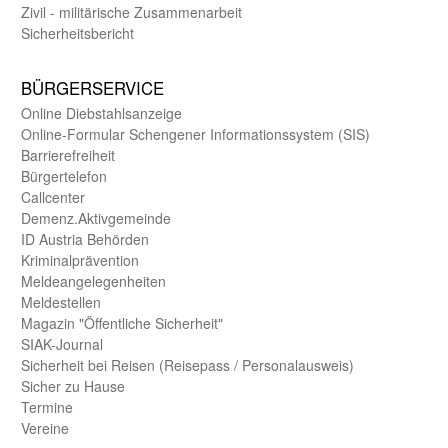
Zivil - militärische Zusammen­arbeit
Sicherheits­bericht
BÜRGER­SERVICE
Online Diebstahls­anzeige
Online-Formular Schengener Informationssystem (SIS)
Barriere­freiheit
Bürger­telefon
Call­center
Demenz.Aktiv­gemeinde
ID Austria Behörden
Kriminal­prävention
Melde­an­ge­le­gen­heiten
Meld­estellen
Magazin "Öffentliche Sicherheit"
SIAK-Journal
Sicherheit bei Reisen (Reise­pass / Personal­ausweis)
Sicher zu Hause
Termine
Vereine