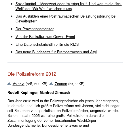
Sozialkapital – Modewort oder "missing link". Und warum die "Ich-
Welt" der "Wir-Welt" weichen muss
Das Ausbilden einer Posttraumatischen Belastungsstörung bei
Gewaltopfern
Der Präventionsmonitor
Von der Fankultur zum Gewalt-Event
Eine Datenschutzrichtlinie für die PJZS
Das neue Bundesamt für Fremdenwesen und Asyl
Die Polizeireform 2012
Volltext
(pdf, 522 KB)
Zitation
(ris, 2 KB)
Rudolf Keplinger, Manfred Zirnsack
Das Jahr 2012 wird in die Polizeigeschichte als jenes Jahr eingehen,
in dem die inhaltlich größte Polizeireform seit Jahren, vielleicht sogar
seit Bestehen von spezialisierten Polizeibehörden, umgesetzt wurde.
Schon im Jahr 2005 war eine große Polizeireform durch die
Zusammenlegung der vorher bestehenden Wachkörper
Bundesgendarmerie, Bundessicherheitswache und