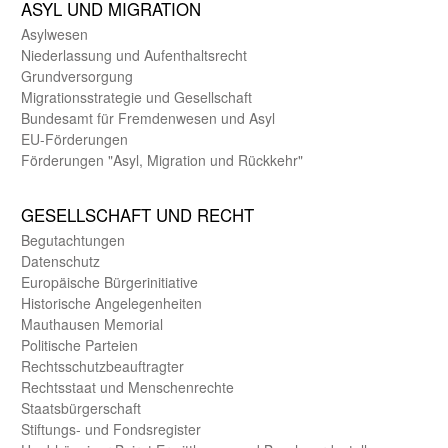
ASYL UND MIGRA­TION
Asyl­wesen
Nieder­lassung und Aufent­halts­recht
Grund­versorgung
Migrations­strategie und Gesell­schaft
Bundes­amt für Fremden­wesen und Asyl
EU-Förde­rungen
Förderungen "Asyl, Migration und Rückkehr"
GE­SELL­SCHAFT UND RECHT
Begut­achtungen
Daten­schutz
Europäische Bürger­initiative
Historische Angelegen­heiten
Mauthausen Memorial
Politische Parteien
Rechts­schutz­beauftragter
Rechts­staat und Menschen­rechte
Staats­bürger­schaft
Stiftungs- und Fonds­register