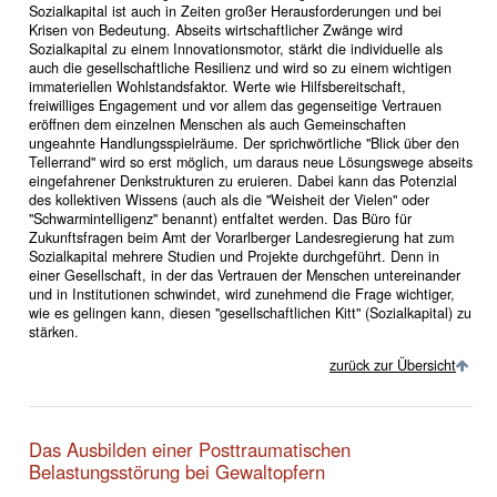
Sozialkapital ist auch in Zeiten großer Herausforderungen und bei
Krisen von Bedeutung. Abseits wirtschaftlicher Zwänge wird
Sozialkapital zu einem Innovationsmotor, stärkt die individuelle als
auch die gesellschaftliche Resilienz und wird so zu einem wichtigen
immateriellen Wohlstandsfaktor. Werte wie Hilfsbereitschaft,
freiwilliges Engagement und vor allem das gegenseitige Vertrauen
eröffnen dem einzelnen Menschen als auch Gemeinschaften
ungeahnte Handlungsspielräume. Der sprichwörtliche "Blick über den
Tellerrand" wird so erst möglich, um daraus neue Lösungswege abseits
eingefahrener Denkstrukturen zu eruieren. Dabei kann das Potenzial
des kollektiven Wissens (auch als die "Weisheit der Vielen" oder
"Schwarmintelligenz" benannt) entfaltet werden. Das Büro für
Zukunftsfragen beim Amt der Vorarlberger Landesregierung hat zum
Sozialkapital mehrere Studien und Projekte durchgeführt. Denn in
einer Gesellschaft, in der das Vertrauen der Menschen untereinander
und in Institutionen schwindet, wird zunehmend die Frage wichtiger,
wie es gelingen kann, diesen "gesellschaftlichen Kitt" (Sozialkapital) zu
stärken.
zurück zur Übersicht
Das Ausbilden einer Posttraumatischen
Belastungsstörung bei Gewaltopfern