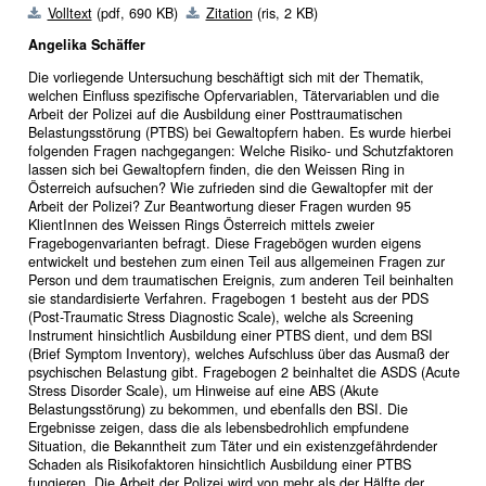
Volltext
(pdf, 690 KB)
Zitation
(ris, 2 KB)
Angelika Schäffer
Die vorliegende Untersuchung beschäftigt sich mit der Thematik,
welchen Einfluss spezifische Opfervariablen, Tätervariablen und die
Arbeit der Polizei auf die Ausbildung einer Posttraumatischen
Belastungsstörung (PTBS) bei Gewaltopfern haben. Es wurde hierbei
folgenden Fragen nachgegangen: Welche Risiko- und Schutzfaktoren
lassen sich bei Gewaltopfern finden, die den Weissen Ring in
Österreich aufsuchen? Wie zufrieden sind die Gewaltopfer mit der
Arbeit der Polizei? Zur Beantwortung dieser Fragen wurden 95
KlientInnen des Weissen Rings Österreich mittels zweier
Fragebogenvarianten befragt. Diese Fragebögen wurden eigens
entwickelt und bestehen zum einen Teil aus allgemeinen Fragen zur
Person und dem traumatischen Ereignis, zum anderen Teil beinhalten
sie standardisierte Verfahren. Fragebogen 1 besteht aus der PDS
(Post-Traumatic Stress Diagnostic Scale), welche als Screening
Instrument hinsichtlich Ausbildung einer PTBS dient, und dem BSI
(Brief Symptom Inventory), welches Aufschluss über das Ausmaß der
psychischen Belastung gibt. Fragebogen 2 beinhaltet die ASDS (Acute
Stress Disorder Scale), um Hinweise auf eine ABS (Akute
Belastungsstörung) zu bekommen, und ebenfalls den BSI. Die
Ergebnisse zeigen, dass die als lebensbedrohlich empfundene
Situation, die Bekanntheit zum Täter und ein existenzgefährdender
Schaden als Risikofaktoren hinsichtlich Ausbildung einer PTBS
fungieren. Die Arbeit der Polizei wird von mehr als der Hälfte der