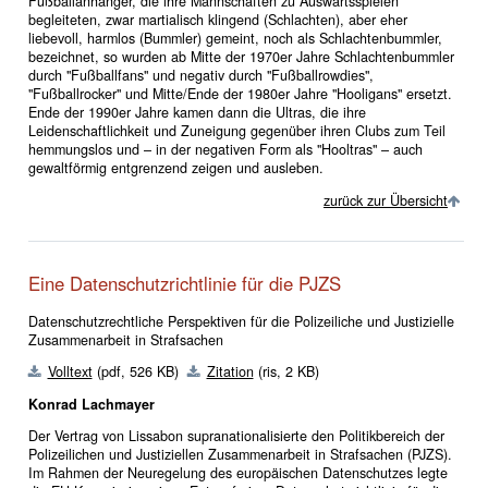
Fußballanhänger, die ihre Mannschaften zu Auswärtsspielen
begleiteten, zwar martialisch klingend (Schlachten), aber eher
liebevoll, harmlos (Bummler) gemeint, noch als Schlachtenbummler,
bezeichnet, so wurden ab Mitte der 1970er Jahre Schlachtenbummler
durch "Fußballfans" und negativ durch "Fußballrowdies",
"Fußballrocker" und Mitte/Ende der 1980er Jahre "Hooligans" ersetzt.
Ende der 1990er Jahre kamen dann die Ultras, die ihre
Leidenschaftlichkeit und Zuneigung gegenüber ihren Clubs zum Teil
hemmungslos und – in der negativen Form als "Hooltras" – auch
gewaltförmig entgrenzend zeigen und ausleben.
zurück zur Übersicht
Eine Datenschutzrichtlinie für die PJZS
Datenschutzrechtliche Perspektiven für die Polizeiliche und Justizielle
Zusammenarbeit in Strafsachen
Volltext
(pdf, 526 KB)
Zitation
(ris, 2 KB)
Konrad Lachmayer
Der Vertrag von Lissabon supranationalisierte den Politikbereich der
Polizeilichen und Justiziellen Zusammenarbeit in Strafsachen (PJZS).
Im Rahmen der Neuregelung des europäischen Datenschutzes legte