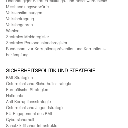
Unab­hängiger Beirat Ermittlungs- und Beschwerde­stelle
Misshandlungs­vorwürfe
Volks­abstimmungen
Volks­befragung
Volks­begehren
Wahlen
Zentrales Melde­register
Zentrales Personen­stands­register
Bundes­amt zur Korrup­tions­prävention und Korrup­tions­
bekämpfung
SICHER­HEITS­POLITIK UND STRATEGIE
BMI Strategien
Öster­reichische Sicherheits­strategie
Europäische Strategien
Nationale
Anti-Korruptions­strategie
Öster­reichische Jugend­strategie
EU-Engagement des BMI
Cybersicherheit
Schutz kritischer Infra­struktur