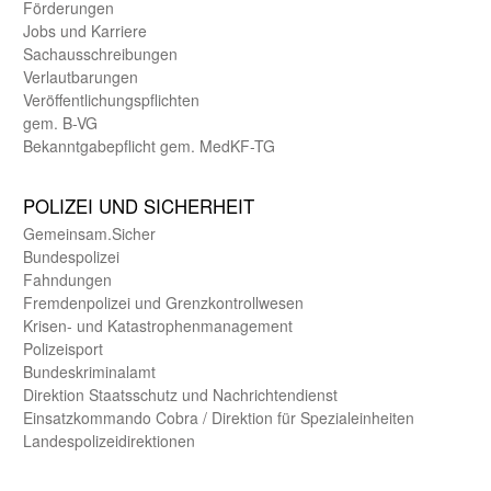
Förderungen
Jobs und Karriere
Sachaus­schreibungen
Verlautbarungen
Veröffentlichungspflichten
gem. B-VG
Bekanntgabepflicht gem. MedKF-TG
POLIZEI UND SICHER­HEIT
Gemein­sam.Sicher
Bundes­polizei
Fahndungen
Fremdenpolizei und Grenzkontrollwesen
Krisen- und Katastrophen­management
Polizeisport
Bundes­kriminal­amt
Direktion Staats­schutz und Nach­richten­dienst
Einsatz­kommando Cobra / Direktion für Spezialeinheiten
Landes­polizei­direk­tionen