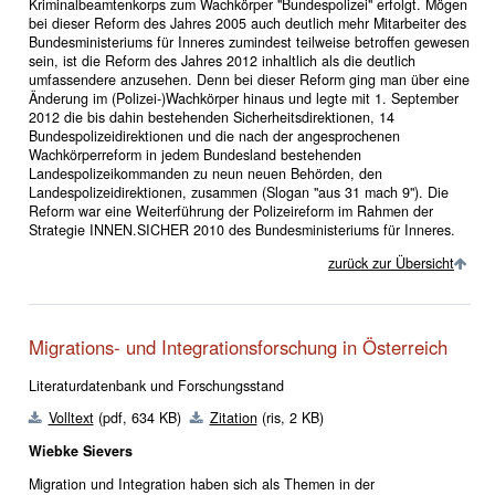
Kriminalbeamtenkorps zum Wachkörper "Bundespolizei" erfolgt. Mögen
bei dieser Reform des Jahres 2005 auch deutlich mehr Mitarbeiter des
Bundesministeriums für Inneres zumindest teilweise betroffen gewesen
sein, ist die Reform des Jahres 2012 inhaltlich als die deutlich
umfassendere anzusehen. Denn bei dieser Reform ging man über eine
Änderung im (Polizei-)Wachkörper hinaus und legte mit 1. September
2012 die bis dahin bestehenden Sicherheitsdirektionen, 14
Bundespolizeidirektionen und die nach der angesprochenen
Wachkörperreform in jedem Bundesland bestehenden
Landespolizeikommanden zu neun neuen Behörden, den
Landespolizeidirektionen, zusammen (Slogan "aus 31 mach 9"). Die
Reform war eine Weiterführung der Polizeireform im Rahmen der
Strategie INNEN.SICHER 2010 des Bundesministeriums für Inneres.
zurück zur Übersicht
Migrations- und Integrationsforschung in Österreich
Literaturdatenbank und Forschungsstand
Volltext
(pdf, 634 KB)
Zitation
(ris, 2 KB)
Wiebke Sievers
Migration und Integration haben sich als Themen in der