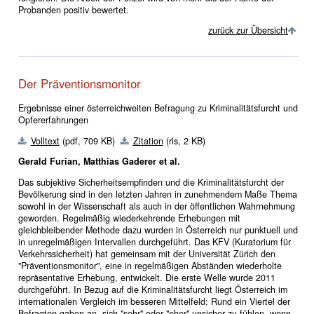
Probanden positiv bewertet.
zurück zur Übersicht
Der Präventionsmonitor
Ergebnisse einer österreichweiten Befragung zu Kriminalitätsfurcht und
Opfererfahrungen
Volltext
(pdf, 709 KB)
Zitation
(ris, 2 KB)
Gerald Furian, Matthias Gaderer et al.
Das subjektive Sicherheitsempfinden und die Kriminalitätsfurcht der
Bevölkerung sind in den letzten Jahren in zunehmendem Maße Thema
sowohl in der Wissenschaft als auch in der öffentlichen Wahrnehmung
geworden. Regelmäßig wiederkehrende Erhebungen mit
gleichbleibender Methode dazu wurden in Österreich nur punktuell und
in unregelmäßigen Intervallen durchgeführt. Das KFV (Kuratorium für
Verkehrssicherheit) hat gemeinsam mit der Universität Zürich den
"Präventionsmonitor", eine in regelmäßigen Abständen wiederholte
repräsentative Erhebung, entwickelt. Die erste Welle wurde 2011
durchgeführt. In Bezug auf die Kriminalitätsfurcht liegt Österreich im
internationalen Vergleich im besseren Mittelfeld: Rund ein Viertel der
Befragten gaben an, sich "sehr" oder "eher" unsicher zu fühlen, wenn