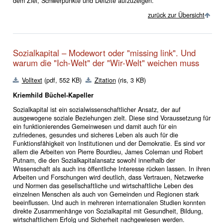
dem Ziel, Schwerpunkte und Defizite aufzuzeigen.
zurück zur Übersicht
Sozialkapital – Modewort oder "missing link". Und
warum die "Ich-Welt" der "Wir-Welt" weichen muss
Volltext
(pdf, 552 KB)
Zitation
(ris, 3 KB)
Kriemhild Büchel-Kapeller
Sozialkapital ist ein sozialwissenschaftlicher Ansatz, der auf
ausgewogene soziale Beziehungen zielt. Diese sind Voraussetzung für
ein funktionierendes Gemeinwesen und damit auch für ein
zufriedenes, gesundes und sicheres Leben als auch für die
Funktionsfähigkeit von Institutionen und der Demokratie. Es sind vor
allem die Arbeiten von Pierre Bourdieu, James Coleman und Robert
Putnam, die den Sozialkapitalansatz sowohl innerhalb der
Wissenschaft als auch ins öffentliche Interesse rücken lassen. In ihren
Arbeiten und Forschungen wird deutlich, dass Vertrauen, Netzwerke
und Normen das gesellschaftliche und wirtschaftliche Leben des
einzelnen Menschen als auch von Gemeinden und Regionen stark
beeinflussen. Und auch in mehreren internationalen Studien konnten
direkte Zusammenhänge von Sozialkapital mit Gesundheit, Bildung,
wirtschaftlichem Erfolg und Sicherheit nachgewiesen werden.