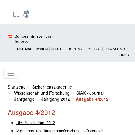
Zur Startseite: [Alt] +
Zum Hauptmenü: [Alt] +
Zum Headermenü: [Alt] +
Zum Inhalt: [Alt] +
Zum rechten Bereichsmenü: [Alt] +
Zur Sitemap: [Alt] +
Zum Footer: [Alt] +
[3]
[6]
[5]
[0]
[1]
[2]
[4]
|
|
|
|
|
|
UKRAINE
SYRIEN
NOTRUF
KONTAKT
PRESSE
DOWNLOADS
LINKS
Startseite
Sicherheitsakademie
Wissenschaft und Forschung
SIAK - Journal
Jahrgänge
Jahrgang 2012
Ausgabe 4/2012
Ausgabe 4/2012
Die Polizeireform 2012
Migrations- und Integrationsforschung in Österreich