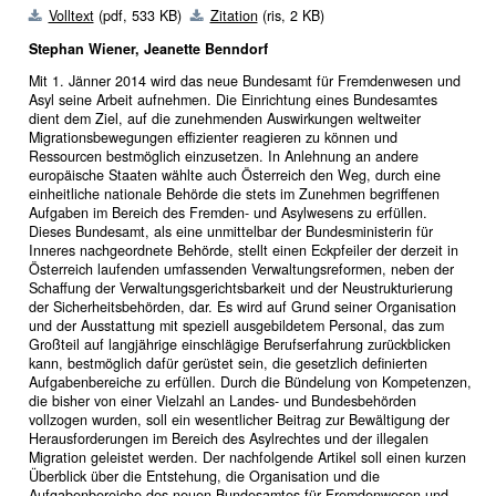
Volltext
(pdf, 533 KB)
Zitation
(ris, 2 KB)
Stephan Wiener, Jeanette Benndorf
Mit 1. Jänner 2014 wird das neue Bundesamt für Fremdenwesen und
Asyl seine Arbeit aufnehmen. Die Einrichtung eines Bundesamtes
dient dem Ziel, auf die zunehmenden Auswirkungen weltweiter
Migrationsbewegungen effizienter reagieren zu können und
Ressourcen bestmöglich einzusetzen. In Anlehnung an andere
europäische Staaten wählte auch Österreich den Weg, durch eine
einheitliche nationale Behörde die stets im Zunehmen begriffenen
Aufgaben im Bereich des Fremden- und Asylwesens zu erfüllen.
Dieses Bundesamt, als eine unmittelbar der Bundesministerin für
Inneres nachgeordnete Behörde, stellt einen Eckpfeiler der derzeit in
Österreich laufenden umfassenden Verwaltungsreformen, neben der
Schaffung der Verwaltungsgerichtsbarkeit und der Neustrukturierung
der Sicherheitsbehörden, dar. Es wird auf Grund seiner Organisation
und der Ausstattung mit speziell ausgebildetem Personal, das zum
Großteil auf langjährige einschlägige Berufserfahrung zurückblicken
kann, bestmöglich dafür gerüstet sein, die gesetzlich definierten
Aufgabenbereiche zu erfüllen. Durch die Bündelung von Kompetenzen,
die bisher von einer Vielzahl an Landes- und Bundesbehörden
vollzogen wurden, soll ein wesentlicher Beitrag zur Bewältigung der
Herausforderungen im Bereich des Asylrechtes und der illegalen
Migration geleistet werden. Der nachfolgende Artikel soll einen kurzen
Überblick über die Entstehung, die Organisation und die
Aufgabenbereiche des neuen Bundesamtes für Fremdenwesen und