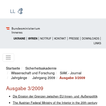
Zur Startseite: [Alt] +
Zum Hauptmenü: [Alt] +
Zum Headermenü: [Alt] +
Zum Inhalt: [Alt] +
Zum rechten Bereichsmenü: [Alt] +
Zur Sitemap: [Alt] +
Zum Footer: [Alt] +
[3]
[6]
[5]
[0]
[1]
[2]
[4]
|
|
|
|
|
|
UKRAINE
SYRIEN
NOTRUF
KONTAKT
PRESSE
DOWNLOADS
LINKS
Startseite
Sicherheitsakademie
Wissenschaft und Forschung
SIAK - Journal
Jahrgänge
Jahrgang 2009
Ausgabe 3/2009
Ausgabe 3/2009
Die Erosion der Grenzen zwischen EU-Innen- und -Außenpolitik
The Austrian Federal Ministry of the Interior in the 20th century