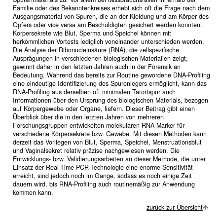
Familie oder des Bekanntenkreises erhebt sich oft die Frage nach dem
Ausgangsmaterial von Spuren, die an der Kleidung und am Körper des
Opfers oder vice versa am Beschuldigten gesichert werden konnten.
Körpersekrete wie Blut, Sperma und Speichel können mit
herkömmlichen Vortests lediglich voneinander unterschieden werden.
Die Analyse der Ribonucleinsäure (RNA), die zellspezifische
Ausprägungen in verschiedenen biologischen Materialien zeigt,
gewinnt daher in den letzten Jahren auch in der Forensik an
Bedeutung. Während das bereits zur Routine gewordene DNA-Profiling
eine eindeutige Identifizierung des Spurenlegers ermöglicht, kann das
RNA-Profiling aus derselben oft minimalen Tatortspur auch
Informationen über den Ursprung des biologischen Materials, bezogen
auf Körpergewebe oder Organe, liefern. Dieser Beitrag gibt einen
Überblick über die in den letzten Jahren von mehreren
Forschungsgruppen entwickelten molekularen RNA-Marker für
verschiedene Körpersekrete bzw. Gewebe. Mit diesen Methoden kann
derzeit das Vorliegen von Blut, Sperma, Speichel, Menstruationsblut
und Vaginalsekret relativ präzise nachgewiesen werden. Die
Entwicklungs- bzw. Validierungsarbeiten an dieser Methode, die unter
Einsatz der Real-Time-PCR-Technologie eine enorme Sensitivität
erreicht, sind jedoch noch im Gange, sodass es noch einige Zeit
dauern wird, bis RNA-Profiling auch routinemäßig zur Anwendung
kommen kann.
zurück zur Übersicht