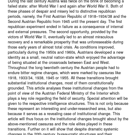
During the last century Austria was twice on the brink of becoming a
failed state: after World War I and again after World War II. Both of
these phases of despair and misery led to distinctive republican
periods, namely, the First Austrian Republic of 1918–1934/38 and the
Second Austrian Republic from 1945 until the present day. The first
republican experiment ended in failure as a consequence of internal
and external pressures. The second opportunity, provided by the
victors of World War II, eventually led to an almost miraculous
recovery and a remarkable prosperity that was unforeseeable during
those early years of almost total crisis. As conditions improved,
particularly during the 1950s and 1960s, Austrians developed a new
identity as a small, neutral nation-state which enjoyed the advantage
of being situated at the crossroads between East and West.
Throughout the long twentieth century the Austrian people had to
endure bitter regime changes, which were marked by caesuras like
1918, 1933/34, 1938, 1945 or 1955. All these transitions brought
substantial institutional changes, most of them constitutionally
grounded. This article analyses these institutional changes from the
point of view of the Austrian Federal Ministry of the Interior which
plays a key role regarding the field of security. Special attention will be
given to the respective intelligence structures. This is not only because
these represent an interesting and under-researched area, but also
because it serves as a revealing case of institutional change. This
article will thus focus on the institutional changes brought about by the
above-mentioned caesuras and the role elites played in these
transitions. Further on it will show that despite dramatic systemic
changes in the 20th century, bureaucratic structures and their