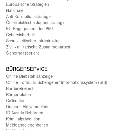
Europäische Strategien
Nationale
Anti-Korruptions­strategie
Öster­reichische Jugend­strategie
EU-Engagement des BMI
Cybersicherheit
Schutz kritischer Infra­struktur
Zivil - militärische Zusammen­arbeit
Sicherheits­bericht
BÜRGER­SERVICE
Online Diebstahls­anzeige
Online-Formular Schengener Informationssystem (SIS)
Barriere­freiheit
Bürger­telefon
Call­center
Demenz.Aktiv­gemeinde
ID Austria Behörden
Kriminal­prävention
Melde­an­ge­le­gen­heiten