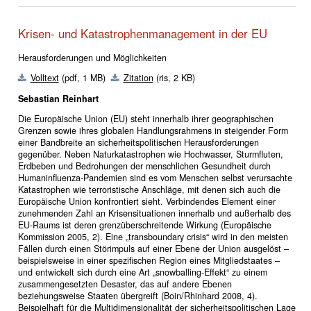
Krisen- und Katastrophenmanagement in der EU
Herausforderungen und Möglichkeiten
Volltext
(pdf, 1 MB)
Zitation
(ris, 2 KB)
Sebastian Reinhart
Die Europäische Union (EU) steht innerhalb ihrer geographischen
Grenzen sowie ihres globalen Handlungsrahmens in steigender Form
einer Bandbreite an sicherheitspolitischen Herausforderungen
gegenüber. Neben Naturkatastrophen wie Hochwasser, Sturmfluten,
Erdbeben und Bedrohungen der menschlichen Gesundheit durch
Humaninfluenza-Pandemien sind es vom Menschen selbst verursachte
Katastrophen wie terroristische Anschläge, mit denen sich auch die
Europäische Union konfrontiert sieht. Verbindendes Element einer
zunehmenden Zahl an Krisensituationen innerhalb und außerhalb des
EU-Raums ist deren grenzüberschreitende Wirkung (Europäische
Kommission 2005, 2). Eine „transboundary crisis“ wird in den meisten
Fällen durch einen Störimpuls auf einer Ebene der Union ausgelöst –
beispielsweise in einer spezifischen Region eines Mitgliedstaates –
und entwickelt sich durch eine Art „snowballing-Effekt“ zu einem
zusammengesetzten Desaster, das auf andere Ebenen
beziehungsweise Staaten übergreift (Boin/Rhinhard 2008, 4).
Beispielhaft für die Multidimensionalität der sicherheitspolitischen Lage