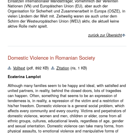
Einsätzen internationaler Mandatträger, vornehmlich der Vereinten
Nationen (VN) und Europäischen Union (EU), aber auch der
Organisation für Sicherheit und Zusammenarbeit in Europa (OSZE), in
vielen Ländern der Welt mit. Zeitweilig waren sie auch unter dem
Schirm der Westeuropäischen Union (WEU) aktiv, die aktuell keine
aktive Rolle mehr spielt.
zurück zur Übersicht
Domestic Violence in Romanian Society
Volltext
(pdf, 892 KB)
Zitation
(ris, 1 KB)
Ecaterina Lamplot
Although many families seem to be happy and ideal, with satisfied and
united partners, in reality, behind the closed doors, lots of tragedies
can happen. Often, something that seems to be an expression of
tenderness is, in reality, a repression of the victim and a restriction of
his/her freedom. Domestic violence is a general social problem, which
affects every community and every country. Victims and perpetrators of
domestic violence, women and men, children or elder, come from all
ethnic groups, cultures, educational levels, regardless of age, gender
and sexual orientation. Domestic violence can take many forms, from
physical assaults, to emotional violence and manipulative forms of