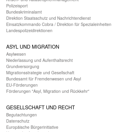
Polizeisport
Bundes­kriminal­amt
Direktion Staats­schutz und Nach­richten­dienst
Einsatz­kommando Cobra / Direktion für Spezialeinheiten
Landes­polizei­direk­tionen
ASYL UND MIGRA­TION
Asyl­wesen
Nieder­lassung und Aufent­halts­recht
Grund­versorgung
Migrations­strategie und Gesell­schaft
Bundes­amt für Fremden­wesen und Asyl
EU-Förde­rungen
Förderungen "Asyl, Migration und Rückkehr"
GE­SELL­SCHAFT UND RECHT
Begut­achtungen
Daten­schutz
Europäische Bürger­initiative