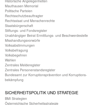
Historische Angelegen­heiten
Mauthausen Memorial
Politische Parteien
Rechts­schutz­beauftragter
Rechts­staat und Menschen­rechte
Staats­bürger­schaft
Stiftungs- und Fonds­register
Unab­hängiger Beirat Ermittlungs- und Beschwerde­stelle
Misshandlungs­vorwürfe
Volks­abstimmungen
Volks­befragung
Volks­begehren
Wahlen
Zentrales Melde­register
Zentrales Personen­stands­register
Bundes­amt zur Korrup­tions­prävention und Korrup­tions­
bekämpfung
SICHER­HEITS­POLITIK UND STRATEGIE
BMI Strategien
Öster­reichische Sicherheits­strategie