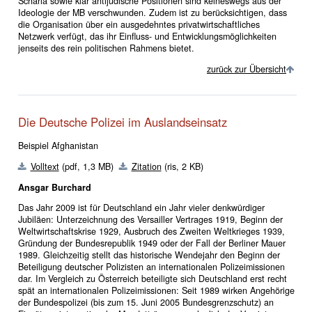
Scharia sowie klar antijüdische Positionen sind keineswegs aus der
Ideologie der MB verschwunden. Zudem ist zu berücksichtigen, dass
die Organisation über ein ausgedehntes privatwirtschaftliches
Netzwerk verfügt, das ihr Einfluss- und Entwicklungsmöglichkeiten
jenseits des rein politischen Rahmens bietet.
zurück zur Übersicht
Die Deutsche Polizei im Auslandseinsatz
Beispiel Afghanistan
Volltext
(pdf, 1,3 MB)
Zitation
(ris, 2 KB)
Ansgar Burchard
Das Jahr 2009 ist für Deutschland ein Jahr vieler denkwürdiger
Jubiläen: Unterzeichnung des Versailler Vertrages 1919, Beginn der
Weltwirtschaftskrise 1929, Ausbruch des Zweiten Weltkrieges 1939,
Gründung der Bundesrepublik 1949 oder der Fall der Berliner Mauer
1989. Gleichzeitig stellt das historische Wendejahr den Beginn der
Beteiligung deutscher Polizisten an internationalen Polizeimissionen
dar. Im Vergleich zu Österreich beteiligte sich Deutschland erst recht
spät an internationalen Polizeimissionen: Seit 1989 wirken Angehörige
der Bundespolizei (bis zum 15. Juni 2005 Bundesgrenzschutz) an