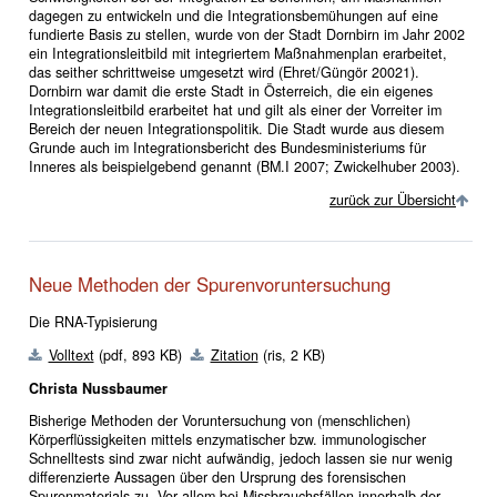
dagegen zu entwickeln und die Integrationsbemühungen auf eine
fundierte Basis zu stellen, wurde von der Stadt Dornbirn im Jahr 2002
ein Integrationsleitbild mit integriertem Maßnahmenplan erarbeitet,
das seither schrittweise umgesetzt wird (Ehret/Güngör 20021).
Dornbirn war damit die erste Stadt in Österreich, die ein eigenes
Integrationsleitbild erarbeitet hat und gilt als einer der Vorreiter im
Bereich der neuen Integrationspolitik. Die Stadt wurde aus diesem
Grunde auch im Integrationsbericht des Bundesministeriums für
Inneres als beispielgebend genannt (BM.I 2007; Zwickelhuber 2003).
zurück zur Übersicht
Neue Methoden der Spurenvoruntersuchung
Die RNA-Typisierung
Volltext
(pdf, 893 KB)
Zitation
(ris, 2 KB)
Christa Nussbaumer
Bisherige Methoden der Voruntersuchung von (menschlichen)
Körperflüssigkeiten mittels enzymatischer bzw. immunologischer
Schnelltests sind zwar nicht aufwändig, jedoch lassen sie nur wenig
differenzierte Aussagen über den Ursprung des forensischen
Spurenmaterials zu. Vor allem bei Missbrauchsfällen innerhalb der