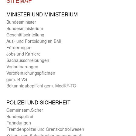
SITEMAP
MINISTER UND MINIST­ERIUM
Bundes­minister
Bundes­ministerium
Geschäfts­einteilung
Aus- und Fortbildung im BMI
Förderungen
Jobs und Karriere
Sachaus­schreibungen
Verlautbarungen
Veröffentlichungspflichten
gem. B-VG
Bekanntgabepflicht gem. MedKF-TG
POLIZEI UND SICHER­HEIT
Gemein­sam.Sicher
Bundes­polizei
Fahndungen
Fremdenpolizei und Grenzkontrollwesen
Krisen- und Katastrophen­management