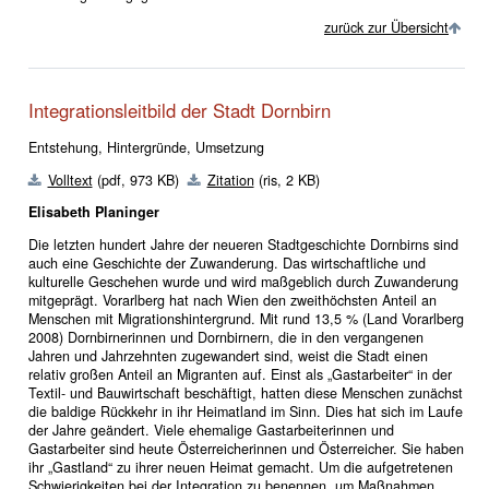
zurück zur Übersicht
Integrationsleitbild der Stadt Dornbirn
Entstehung, Hintergründe, Umsetzung
Volltext
(pdf, 973 KB)
Zitation
(ris, 2 KB)
Elisabeth Planinger
Die letzten hundert Jahre der neueren Stadtgeschichte Dornbirns sind
auch eine Geschichte der Zuwanderung. Das wirtschaftliche und
kulturelle Geschehen wurde und wird maßgeblich durch Zuwanderung
mitgeprägt. Vorarlberg hat nach Wien den zweithöchsten Anteil an
Menschen mit Migrationshintergrund. Mit rund 13,5 % (Land Vorarlberg
2008) Dornbirnerinnen und Dornbirnern, die in den vergangenen
Jahren und Jahrzehnten zugewandert sind, weist die Stadt einen
relativ großen Anteil an Migranten auf. Einst als „Gastarbeiter“ in der
Textil- und Bauwirtschaft beschäftigt, hatten diese Menschen zunächst
die baldige Rückkehr in ihr Heimatland im Sinn. Dies hat sich im Laufe
der Jahre geändert. Viele ehemalige Gastarbeiterinnen und
Gastarbeiter sind heute Österreicherinnen und Österreicher. Sie haben
ihr „Gastland“ zu ihrer neuen Heimat gemacht. Um die aufgetretenen
Schwierigkeiten bei der Integration zu benennen, um Maßnahmen