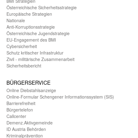
BMI Strategien
Öster­reichische Sicherheits­strategie
Europäische Strategien
Nationale
Anti-Korruptions­strategie
Öster­reichische Jugend­strategie
EU-Engagement des BMI
Cybersicherheit
Schutz kritischer Infra­struktur
Zivil - militärische Zusammen­arbeit
Sicherheits­bericht
BÜRGER­SERVICE
Online Diebstahls­anzeige
Online-Formular Schengener Informationssystem (SIS)
Barriere­freiheit
Bürger­telefon
Call­center
Demenz.Aktiv­gemeinde
ID Austria Behörden
Kriminal­prävention