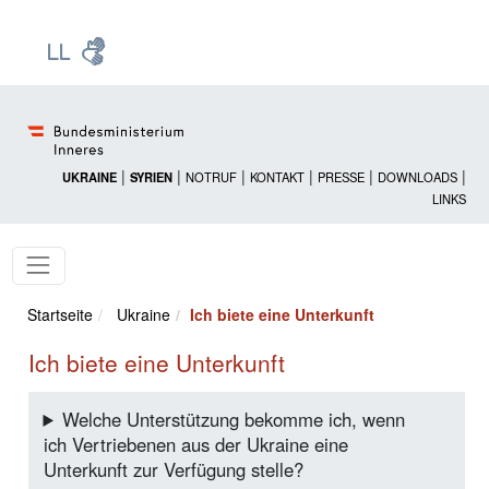
Zur Startseite: [Alt] +
Zum Hauptmenü: [Alt] +
Zum Headermenü: [Alt] +
Zum Inhalt: [Alt] +
Zum rechten Bereichsmenü: [Alt] +
Zur Sitemap: [Alt] +
Zum Footer: [Alt] +
[3]
[6]
[5]
[0]
[1]
[2]
[4]
|
|
|
|
|
|
UKRAINE
SYRIEN
NOTRUF
KONTAKT
PRESSE
DOWNLOADS
LINKS
Startseite
Ukraine
Ich biete eine Unterkunft
Ich biete eine Unterkunft
Welche Unterstützung bekomme ich, wenn
ich Vertriebenen aus der Ukraine eine
Unterkunft zur Verfügung stelle?