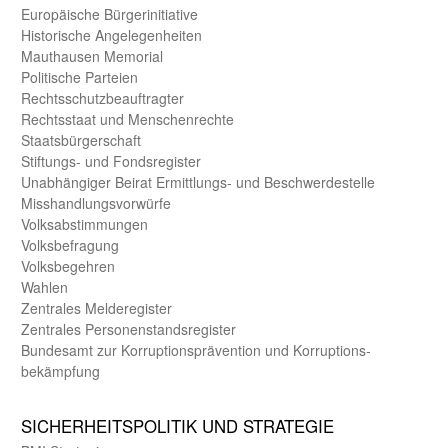
Europäische Bürger­initiative
Historische Angelegen­heiten
Mauthausen Memorial
Politische Parteien
Rechts­schutz­beauftragter
Rechts­staat und Menschen­rechte
Staats­bürger­schaft
Stiftungs- und Fonds­register
Unab­hängiger Beirat Ermittlungs- und Beschwerde­stelle
Misshandlungs­vorwürfe
Volks­abstimmungen
Volks­befragung
Volks­begehren
Wahlen
Zentrales Melde­register
Zentrales Personen­stands­register
Bundes­amt zur Korrup­tions­prävention und Korrup­tions­
bekämpfung
SICHER­HEITS­POLITIK UND STRATEGIE