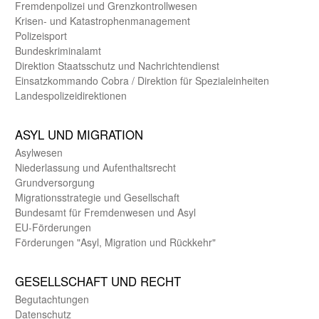
Fremdenpolizei und Grenzkontrollwesen
Krisen- und Katastrophen­management
Polizeisport
Bundes­kriminal­amt
Direktion Staats­schutz und Nach­richten­dienst
Einsatz­kommando Cobra / Direktion für Spezialeinheiten
Landes­polizei­direk­tionen
ASYL UND MIGRA­TION
Asyl­wesen
Nieder­lassung und Aufent­halts­recht
Grund­versorgung
Migrations­strategie und Gesell­schaft
Bundes­amt für Fremden­wesen und Asyl
EU-Förde­rungen
Förderungen "Asyl, Migration und Rückkehr"
GE­SELL­SCHAFT UND RECHT
Begut­achtungen
Daten­schutz