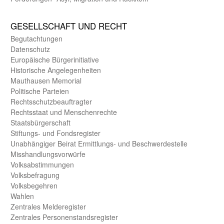
GE­SELL­SCHAFT UND RECHT
Begut­achtungen
Daten­schutz
Europäische Bürger­initiative
Historische Angelegen­heiten
Mauthausen Memorial
Politische Parteien
Rechts­schutz­beauftragter
Rechts­staat und Menschen­rechte
Staats­bürger­schaft
Stiftungs- und Fonds­register
Unab­hängiger Beirat Ermittlungs- und Beschwerde­stelle
Misshandlungs­vorwürfe
Volks­abstimmungen
Volks­befragung
Volks­begehren
Wahlen
Zentrales Melde­register
Zentrales Personen­stands­register