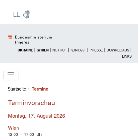
Zur Startseite: [Alt] +
Zum Hauptmenü: [Alt] +
Zum Headermenü: [Alt] +
Zum Inhalt: [Alt] +
Zum rechten Bereichsmenü: [Alt] +
Zur Sitemap: [Alt] +
Zum Footer: [Alt] +
[3]
[6]
[5]
[0]
[1]
[2]
[4]
|
|
|
|
|
|
UKRAINE
SYRIEN
NOTRUF
KONTAKT
PRESSE
DOWNLOADS
LINKS
Startseite
Termine
Terminvorschau
Montag, 17. August 2026
Wien
12:00 - 17:00 Uhr