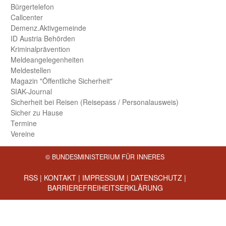
Bürger­telefon
Call­center
Demenz.Aktiv­gemeinde
ID Austria Behörden
Kriminal­prävention
Melde­an­ge­le­gen­heiten
Meld­estellen
Magazin "Öffentliche Sicherheit"
SIAK-Journal
Sicherheit bei Reisen (Reise­pass / Personal­ausweis)
Sicher zu Hause
Termine
Vereine
© BUNDESMINISTERIUM FÜR INNERES
RSS
|
KONTAKT
|
IMPRESSUM
|
DATENSCHUTZ
|
BARRIEREFREIHEITSERKLÄRUNG