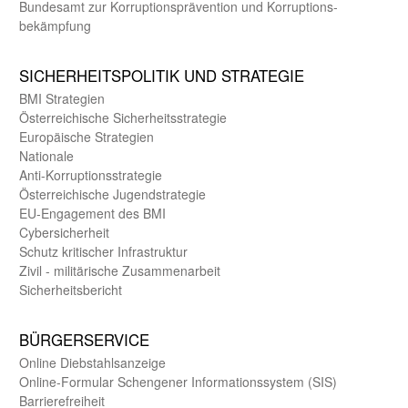
Bundes­amt zur Korrup­tions­prävention und Korrup­tions­
bekämpfung
SICHER­HEITS­POLITIK UND STRATEGIE
BMI Strategien
Öster­reichische Sicherheits­strategie
Europäische Strategien
Nationale
Anti-Korruptions­strategie
Öster­reichische Jugend­strategie
EU-Engagement des BMI
Cybersicherheit
Schutz kritischer Infra­struktur
Zivil - militärische Zusammen­arbeit
Sicherheits­bericht
BÜRGER­SERVICE
Online Diebstahls­anzeige
Online-Formular Schengener Informationssystem (SIS)
Barriere­freiheit