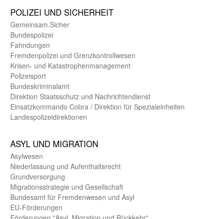
POLIZEI UND SICHER­HEIT
Gemein­sam.Sicher
Bundes­polizei
Fahndungen
Fremdenpolizei und Grenzkontrollwesen
Krisen- und Katastrophen­management
Polizeisport
Bundes­kriminal­amt
Direktion Staats­schutz und Nach­richten­dienst
Einsatz­kommando Cobra / Direktion für Spezialeinheiten
Landes­polizei­direk­tionen
ASYL UND MIGRA­TION
Asyl­wesen
Nieder­lassung und Aufent­halts­recht
Grund­versorgung
Migrations­strategie und Gesell­schaft
Bundes­amt für Fremden­wesen und Asyl
EU-Förde­rungen
Förderungen "Asyl, Migration und Rückkehr"