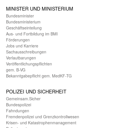
MINISTER UND MINIST­ERIUM
Bundes­minister
Bundes­ministerium
Geschäfts­einteilung
Aus- und Fortbildung im BMI
Förderungen
Jobs und Karriere
Sachaus­schreibungen
Verlautbarungen
Veröffentlichungspflichten
gem. B-VG
Bekanntgabepflicht gem. MedKF-TG
POLIZEI UND SICHER­HEIT
Gemein­sam.Sicher
Bundes­polizei
Fahndungen
Fremdenpolizei und Grenzkontrollwesen
Krisen- und Katastrophen­management