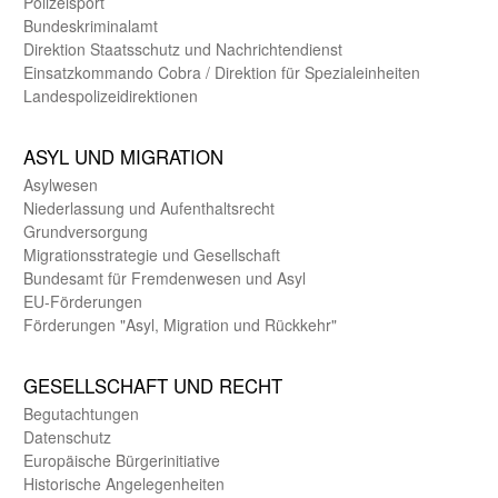
Polizeisport
Bundes­kriminal­amt
Direktion Staats­schutz und Nach­richten­dienst
Einsatz­kommando Cobra / Direktion für Spezialeinheiten
Landes­polizei­direk­tionen
ASYL UND MIGRA­TION
Asyl­wesen
Nieder­lassung und Aufent­halts­recht
Grund­versorgung
Migrations­strategie und Gesell­schaft
Bundes­amt für Fremden­wesen und Asyl
EU-Förde­rungen
Förderungen "Asyl, Migration und Rückkehr"
GE­SELL­SCHAFT UND RECHT
Begut­achtungen
Daten­schutz
Europäische Bürger­initiative
Historische Angelegen­heiten