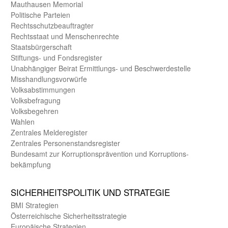
Mauthausen Memorial
Politische Parteien
Rechts­schutz­beauftragter
Rechts­staat und Menschen­rechte
Staats­bürger­schaft
Stiftungs- und Fonds­register
Unab­hängiger Beirat Ermittlungs- und Beschwerde­stelle
Misshandlungs­vorwürfe
Volks­abstimmungen
Volks­befragung
Volks­begehren
Wahlen
Zentrales Melde­register
Zentrales Personen­stands­register
Bundes­amt zur Korrup­tions­prävention und Korrup­tions­
bekämpfung
SICHER­HEITS­POLITIK UND STRATEGIE
BMI Strategien
Öster­reichische Sicherheits­strategie
Europäische Strategien