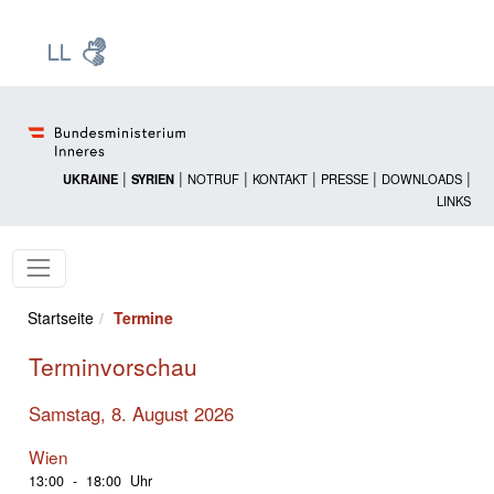
Zur Startseite: [Alt] +
Zum Hauptmenü: [Alt] +
Zum Headermenü: [Alt] +
Zum Inhalt: [Alt] +
Zum rechten Bereichsmenü: [Alt] +
Zur Sitemap: [Alt] +
Zum Footer: [Alt] +
[3]
[6]
[5]
[0]
[1]
[2]
[4]
|
|
|
|
|
|
UKRAINE
SYRIEN
NOTRUF
KONTAKT
PRESSE
DOWNLOADS
LINKS
Startseite
Termine
Terminvorschau
Samstag, 8. August 2026
Wien
13:00 - 18:00 Uhr