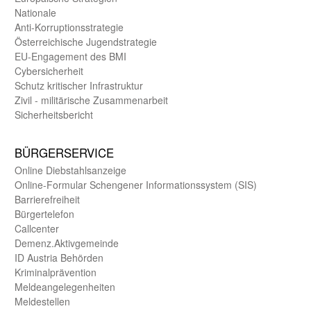
Nationale
Anti-Korruptions­strategie
Öster­reichische Jugend­strategie
EU-Engagement des BMI
Cybersicherheit
Schutz kritischer Infra­struktur
Zivil - militärische Zusammen­arbeit
Sicherheits­bericht
BÜRGER­SERVICE
Online Diebstahls­anzeige
Online-Formular Schengener Informationssystem (SIS)
Barriere­freiheit
Bürger­telefon
Call­center
Demenz.Aktiv­gemeinde
ID Austria Behörden
Kriminal­prävention
Melde­an­ge­le­gen­heiten
Meld­estellen