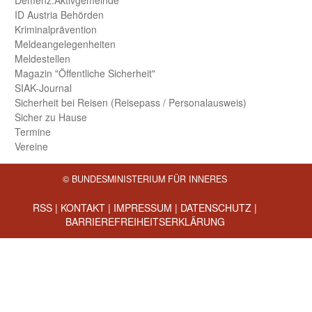
Demenz.Aktiv­gemeinde
ID Austria Behörden
Kriminal­prävention
Melde­an­ge­le­gen­heiten
Meld­estellen
Magazin "Öffentliche Sicherheit"
SIAK-Journal
Sicherheit bei Reisen (Reise­pass / Personal­ausweis)
Sicher zu Hause
Termine
Vereine
© BUNDESMINISTERIUM FÜR INNERES
RSS
|
KONTAKT
|
IMPRESSUM
|
DATENSCHUTZ
|
BARRIEREFREIHEITSERKLÄRUNG