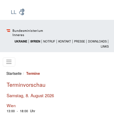
Zur Startseite: [Alt] +
Zum Hauptmenü: [Alt] +
Zum Headermenü: [Alt] +
Zum Inhalt: [Alt] +
Zum rechten Bereichsmenü: [Alt] +
Zur Sitemap: [Alt] +
Zum Footer: [Alt] +
[3]
[6]
[5]
[0]
[1]
[2]
[4]
|
|
|
|
|
|
UKRAINE
SYRIEN
NOTRUF
KONTAKT
PRESSE
DOWNLOADS
LINKS
Startseite
Termine
Terminvorschau
Samstag, 8. August 2026
Wien
13:00 - 18:00 Uhr