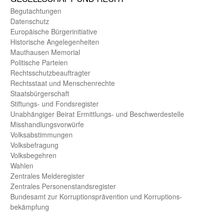
Begut­achtungen
Daten­schutz
Europäische Bürger­initiative
Historische Angelegen­heiten
Mauthausen Memorial
Politische Parteien
Rechts­schutz­beauftragter
Rechts­staat und Menschen­rechte
Staats­bürger­schaft
Stiftungs- und Fonds­register
Unab­hängiger Beirat Ermittlungs- und Beschwerde­stelle
Misshandlungs­vorwürfe
Volks­abstimmungen
Volks­befragung
Volks­begehren
Wahlen
Zentrales Melde­register
Zentrales Personen­stands­register
Bundes­amt zur Korrup­tions­prävention und Korrup­tions­
bekämpfung