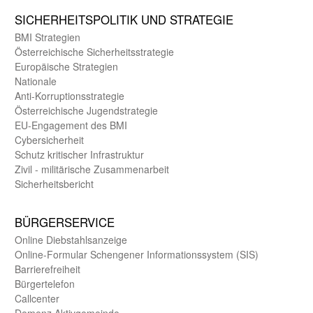
SICHER­HEITS­POLITIK UND STRATEGIE
BMI Strategien
Öster­reichische Sicherheits­strategie
Europäische Strategien
Nationale
Anti-Korruptions­strategie
Öster­reichische Jugend­strategie
EU-Engagement des BMI
Cybersicherheit
Schutz kritischer Infra­struktur
Zivil - militärische Zusammen­arbeit
Sicherheits­bericht
BÜRGER­SERVICE
Online Diebstahls­anzeige
Online-Formular Schengener Informationssystem (SIS)
Barriere­freiheit
Bürger­telefon
Call­center