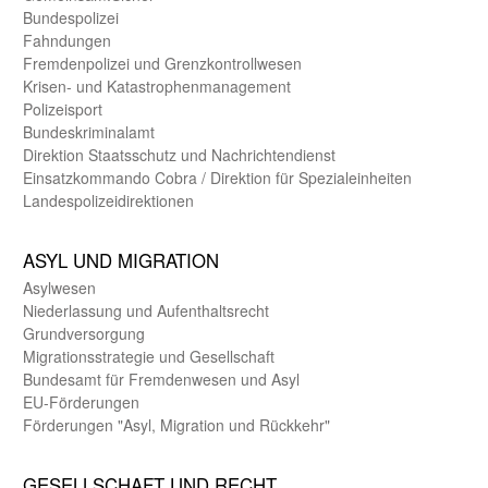
Bundes­polizei
Fahndungen
Fremdenpolizei und Grenzkontrollwesen
Krisen- und Katastrophen­management
Polizeisport
Bundes­kriminal­amt
Direktion Staats­schutz und Nach­richten­dienst
Einsatz­kommando Cobra / Direktion für Spezialeinheiten
Landes­polizei­direk­tionen
ASYL UND MIGRA­TION
Asyl­wesen
Nieder­lassung und Aufent­halts­recht
Grund­versorgung
Migrations­strategie und Gesell­schaft
Bundes­amt für Fremden­wesen und Asyl
EU-Förde­rungen
Förderungen "Asyl, Migration und Rückkehr"
GE­SELL­SCHAFT UND RECHT