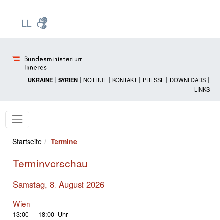
Zur Startseite: [Alt] +
Zum Hauptmenü: [Alt] +
Zum Headermenü: [Alt] +
Zum Inhalt: [Alt] +
Zum rechten Bereichsmenü: [Alt] +
Zur Sitemap: [Alt] +
Zum Footer: [Alt] +
[3]
[6]
[5]
[0]
[1]
[2]
[4]
|
|
|
|
|
|
UKRAINE
SYRIEN
NOTRUF
KONTAKT
PRESSE
DOWNLOADS
LINKS
Startseite
Termine
Terminvorschau
Samstag, 8. August 2026
Wien
13:00 - 18:00 Uhr