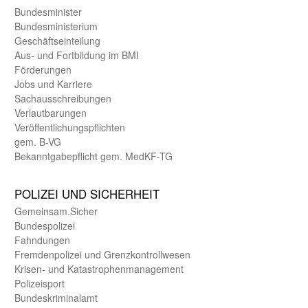
Bundes­minister
Bundes­ministerium
Geschäfts­einteilung
Aus- und Fortbildung im BMI
Förderungen
Jobs und Karriere
Sachaus­schreibungen
Verlautbarungen
Veröffentlichungspflichten
gem. B-VG
Bekanntgabepflicht gem. MedKF-TG
POLIZEI UND SICHER­HEIT
Gemein­sam.Sicher
Bundes­polizei
Fahndungen
Fremdenpolizei und Grenzkontrollwesen
Krisen- und Katastrophen­management
Polizeisport
Bundes­kriminal­amt