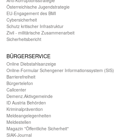
Anti-Korruptions­strategie
Öster­reichische Jugend­strategie
EU-Engagement des BMI
Cybersicherheit
Schutz kritischer Infra­struktur
Zivil - militärische Zusammen­arbeit
Sicherheits­bericht
BÜRGER­SERVICE
Online Diebstahls­anzeige
Online-Formular Schengener Informationssystem (SIS)
Barriere­freiheit
Bürger­telefon
Call­center
Demenz.Aktiv­gemeinde
ID Austria Behörden
Kriminal­prävention
Melde­an­ge­le­gen­heiten
Meld­estellen
Magazin "Öffentliche Sicherheit"
SIAK-Journal