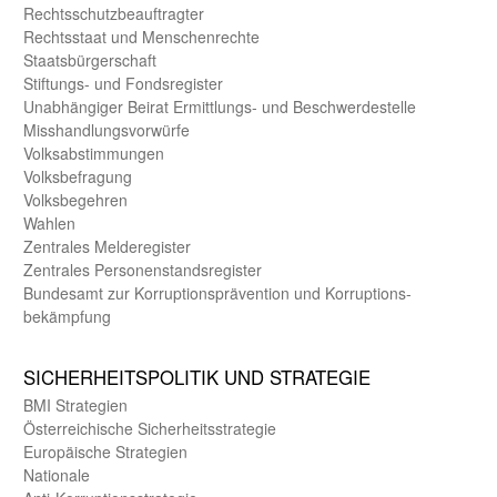
Rechts­schutz­beauftragter
Rechts­staat und Menschen­rechte
Staats­bürger­schaft
Stiftungs- und Fonds­register
Unab­hängiger Beirat Ermittlungs- und Beschwerde­stelle
Misshandlungs­vorwürfe
Volks­abstimmungen
Volks­befragung
Volks­begehren
Wahlen
Zentrales Melde­register
Zentrales Personen­stands­register
Bundes­amt zur Korrup­tions­prävention und Korrup­tions­
bekämpfung
SICHER­HEITS­POLITIK UND STRATEGIE
BMI Strategien
Öster­reichische Sicherheits­strategie
Europäische Strategien
Nationale