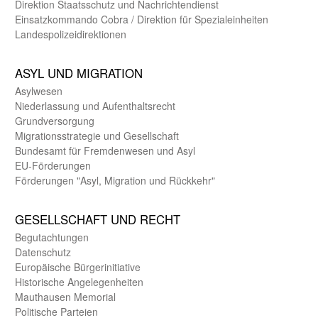
Direktion Staats­schutz und Nach­richten­dienst
Einsatz­kommando Cobra / Direktion für Spezialeinheiten
Landes­polizei­direk­tionen
ASYL UND MIGRA­TION
Asyl­wesen
Nieder­lassung und Aufent­halts­recht
Grund­versorgung
Migrations­strategie und Gesell­schaft
Bundes­amt für Fremden­wesen und Asyl
EU-Förde­rungen
Förderungen "Asyl, Migration und Rückkehr"
GE­SELL­SCHAFT UND RECHT
Begut­achtungen
Daten­schutz
Europäische Bürger­initiative
Historische Angelegen­heiten
Mauthausen Memorial
Politische Parteien