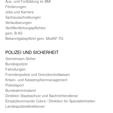
Aus- und Fortbildung im BMI
Förderungen
Jobs und Karriere
Sachaus­schreibungen
Verlautbarungen
Veröffentlichungspflichten
gem. B-VG
Bekanntgabepflicht gem. MedKF-TG
POLIZEI UND SICHER­HEIT
Gemein­sam.Sicher
Bundes­polizei
Fahndungen
Fremdenpolizei und Grenzkontrollwesen
Krisen- und Katastrophen­management
Polizeisport
Bundes­kriminal­amt
Direktion Staats­schutz und Nach­richten­dienst
Einsatz­kommando Cobra / Direktion für Spezialeinheiten
Landes­polizei­direk­tionen