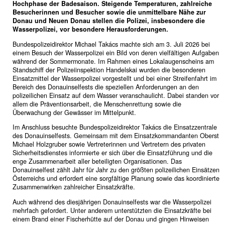
Hochphase der Badesaison. Steigende Temperaturen, zahlreiche
Besucherinnen und Besucher sowie die unmittelbare Nähe zur
Donau und Neuen Donau stellen die Polizei, insbesondere die
Wasserpolizei, vor besondere Herausforderungen.
Bundespolizeidirektor Michael Takács machte sich am 3. Juli 2026 bei
einem Besuch der Wasserpolizei ein Bild von deren vielfältigen Aufgaben
während der Sommermonate. Im Rahmen eines Lokalaugenscheins am
Standschiff der Polizeiinspektion Handelskai wurden die besonderen
Einsatzmittel der Wasserpolizei vorgestellt und bei einer Streifenfahrt im
Bereich des Donauinselfests die speziellen Anforderungen an den
polizeilichen Einsatz auf dem Wasser veranschaulicht. Dabei standen vor
allem die Präventionsarbeit, die Menschenrettung sowie die
Überwachung der Gewässer im Mittelpunkt.
Im Anschluss besuchte Bundespolizeidirektor Takács die Einsatzzentrale
des Donauinselfests. Gemeinsam mit dem Einsatzkommandanten Oberst
Michael Holzgruber sowie Vertreterinnen und Vertretern des privaten
Sicherheitsdienstes informierte er sich über die Einsatzführung und die
enge Zusammenarbeit aller beteiligten Organisationen. Das
Donauinselfest zählt Jahr für Jahr zu den größten polizeilichen Einsätzen
Österreichs und erfordert eine sorgfältige Planung sowie das koordinierte
Zusammenwirken zahlreicher Einsatzkräfte.
Auch während des diesjährigen Donauinselfests war die Wasserpolizei
mehrfach gefordert. Unter anderem unterstützten die Einsatzkräfte bei
einem Brand einer Fischerhütte auf der Donau und gingen Hinweisen