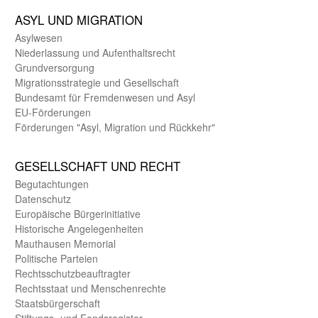
ASYL UND MIGRA­TION
Asyl­wesen
Nieder­lassung und Aufent­halts­recht
Grund­versorgung
Migrations­strategie und Gesell­schaft
Bundes­amt für Fremden­wesen und Asyl
EU-Förde­rungen
Förderungen "Asyl, Migration und Rückkehr"
GE­SELL­SCHAFT UND RECHT
Begut­achtungen
Daten­schutz
Europäische Bürger­initiative
Historische Angelegen­heiten
Mauthausen Memorial
Politische Parteien
Rechts­schutz­beauftragter
Rechts­staat und Menschen­rechte
Staats­bürger­schaft