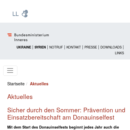
Zur Startseite: [Alt] +
Zum Hauptmenü: [Alt] +
Zum Headermenü: [Alt] +
Zum Inhalt: [Alt] +
Zum rechten Bereichsmenü: [Alt] +
Zur Sitemap: [Alt] +
Zum Footer: [Alt] +
[3]
[6]
[5]
[0]
[1]
[2]
[4]
|
|
|
|
|
|
UKRAINE
SYRIEN
NOTRUF
KONTAKT
PRESSE
DOWNLOADS
LINKS
Startseite
Aktuelles
Aktuelles
Sicher durch den Sommer: Prävention und
Einsatzbereitschaft am Donauinselfest
Mit dem Start des Donauinselfests beginnt jedes Jahr auch die