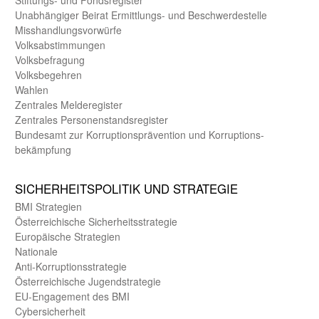
Stiftungs- und Fonds­register
Unab­hängiger Beirat Ermittlungs- und Beschwerde­stelle
Misshandlungs­vorwürfe
Volks­abstimmungen
Volks­befragung
Volks­begehren
Wahlen
Zentrales Melde­register
Zentrales Personen­stands­register
Bundes­amt zur Korrup­tions­prävention und Korrup­tions­
bekämpfung
SICHER­HEITS­POLITIK UND STRATEGIE
BMI Strategien
Öster­reichische Sicherheits­strategie
Europäische Strategien
Nationale
Anti-Korruptions­strategie
Öster­reichische Jugend­strategie
EU-Engagement des BMI
Cybersicherheit