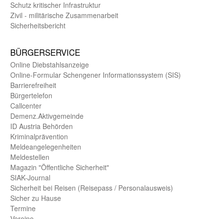
Schutz kritischer Infra­struktur
Zivil - militärische Zusammen­arbeit
Sicherheits­bericht
BÜRGER­SERVICE
Online Diebstahls­anzeige
Online-Formular Schengener Informationssystem (SIS)
Barriere­freiheit
Bürger­telefon
Call­center
Demenz.Aktiv­gemeinde
ID Austria Behörden
Kriminal­prävention
Melde­an­ge­le­gen­heiten
Meld­estellen
Magazin "Öffentliche Sicherheit"
SIAK-Journal
Sicherheit bei Reisen (Reise­pass / Personal­ausweis)
Sicher zu Hause
Termine
Vereine