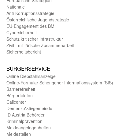
Europäische Strategien
Nationale
Anti-Korruptions­strategie
Öster­reichische Jugend­strategie
EU-Engagement des BMI
Cybersicherheit
Schutz kritischer Infra­struktur
Zivil - militärische Zusammen­arbeit
Sicherheits­bericht
BÜRGER­SERVICE
Online Diebstahls­anzeige
Online-Formular Schengener Informationssystem (SIS)
Barriere­freiheit
Bürger­telefon
Call­center
Demenz.Aktiv­gemeinde
ID Austria Behörden
Kriminal­prävention
Melde­an­ge­le­gen­heiten
Meld­estellen