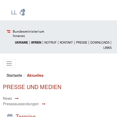
Zur Startseite: [Alt] +
Zum Hauptmenü: [Alt] +
Zum Headermenü: [Alt] +
Zum Inhalt: [Alt] +
Zum rechten Bereichsmenü: [Alt] +
Zur Sitemap: [Alt] +
Zum Footer: [Alt] +
[3]
[6]
[5]
[0]
[1]
[2]
[4]
|
|
|
|
|
|
UKRAINE
SYRIEN
NOTRUF
KONTAKT
PRESSE
DOWNLOADS
LINKS
Startseite
Aktuelles
PRESSE UND MEDIEN
News
Presseaussendungen
Termine