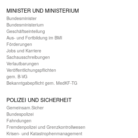
MINISTER UND MINIST­ERIUM
Bundes­minister
Bundes­ministerium
Geschäfts­einteilung
Aus- und Fortbildung im BMI
Förderungen
Jobs und Karriere
Sachaus­schreibungen
Verlautbarungen
Veröffentlichungspflichten
gem. B-VG
Bekanntgabepflicht gem. MedKF-TG
POLIZEI UND SICHER­HEIT
Gemein­sam.Sicher
Bundes­polizei
Fahndungen
Fremdenpolizei und Grenzkontrollwesen
Krisen- und Katastrophen­management