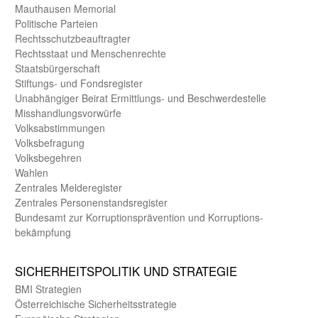
Mauthausen Memorial
Politische Parteien
Rechts­schutz­beauftragter
Rechts­staat und Menschen­rechte
Staats­bürger­schaft
Stiftungs- und Fonds­register
Unab­hängiger Beirat Ermittlungs- und Beschwerde­stelle
Misshandlungs­vorwürfe
Volks­abstimmungen
Volks­befragung
Volks­begehren
Wahlen
Zentrales Melde­register
Zentrales Personen­stands­register
Bundes­amt zur Korrup­tions­prävention und Korrup­tions­
bekämpfung
SICHER­HEITS­POLITIK UND STRATEGIE
BMI Strategien
Öster­reichische Sicherheits­strategie