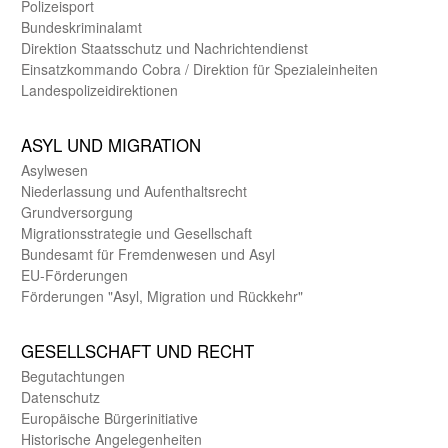
Polizeisport
Bundes­kriminal­amt
Direktion Staats­schutz und Nach­richten­dienst
Einsatz­kommando Cobra / Direktion für Spezialeinheiten
Landes­polizei­direk­tionen
ASYL UND MIGRA­TION
Asyl­wesen
Nieder­lassung und Aufent­halts­recht
Grund­versorgung
Migrations­strategie und Gesell­schaft
Bundes­amt für Fremden­wesen und Asyl
EU-Förde­rungen
Förderungen "Asyl, Migration und Rückkehr"
GE­SELL­SCHAFT UND RECHT
Begut­achtungen
Daten­schutz
Europäische Bürger­initiative
Historische Angelegen­heiten