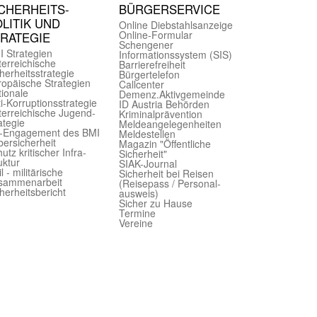
CHER­HEITS­
BÜRGER­SERVICE
LITIK UND
Online Diebstahls­anzeige
Online-Formular
TRATEGIE
Schengener
I Strategien
Informationssystem (SIS)
er­reichische
Barriere­freiheit
herheits­strategie
Bürger­telefon
ropäische Strategien
Call­center
ionale
Demenz.Aktiv­gemeinde
i-Korruptions­strategie
ID Austria Behörden
er­reichische Jugend­
Kriminal­prävention
ategie
Melde­an­ge­le­gen­heiten
-Engagement des BMI
Meld­estellen
ersicherheit
Magazin "Öffentliche
utz kritischer Infra­
Sicherheit"
uktur
SIAK-Journal
il - militärische
Sicherheit bei Reisen
sammen­arbeit
(Reise­pass / Personal­
herheits­bericht
ausweis)
Sicher zu Hause
Termine
Vereine