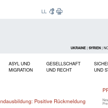
UKRAINE
|
SYRIEN
|
N
ASYL UND
GESELLSCHAFT
SICHE
MIGRATION
UND RECHT
UND S
P
undausbildung: Positive Rückmeldung
Ne
Pre