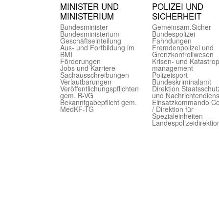
MINISTER UND
POLIZEI UND
MINIST­ERIUM
SICHER­HEIT
Bundes­minister
Gemein­sam.Sicher
Bundes­ministerium
Bundes­polizei
Geschäfts­einteilung
Fahndungen
Aus- und Fortbildung im
Fremdenpolizei und
BMI
Grenzkontrollwesen
Förderungen
Krisen- und Katastro
Jobs und Karriere
management
Sachaus­schreibungen
Polizeisport
Verlautbarungen
Bundes­kriminal­amt
Veröffentlichungspflichten
Direktion Staats­schut
gem. B-VG
und Nach­richten­diens
Bekanntgabepflicht gem.
Einsatz­kommando C
MedKF-TG
/ Direktion für
Spezialeinheiten
Landes­polizei­direk­ti