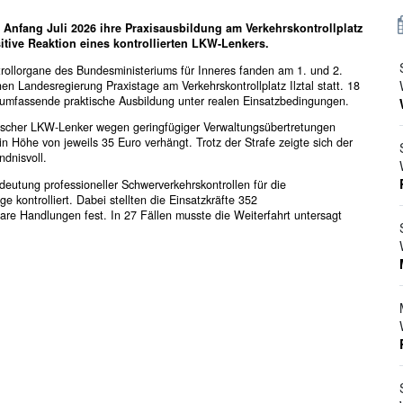
Anfang Juli 2026 ihre Praxisausbildung am Verkehrskontrollplatz
itive Reaktion eines kontrollierten LKW-Lenkers.
ollorgane des Bundesministeriums für Inneres fanden am 1. und 2.
n Landesregierung Praxistage am Verkehrskontrollplatz Ilztal statt. 18
 umfassende praktische Ausbildung unter realen Einsatzbedingungen.
ischer LKW-Lenker wegen geringfügiger Verwaltungsübertretungen
 Höhe von jeweils 35 Euro verhängt. Trotz der Strafe zeigte sich der
dnisvoll.
deutung professioneller Schwerverkehrskontrollen für die
 kontrolliert. Dabei stellten die Einsatzkräfte 352
bare Handlungen fest. In 27 Fällen musste die Weiterfahrt untersagt