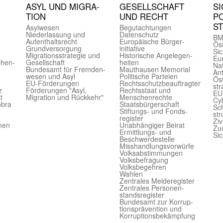
ASYL UND MIGRA­
GE­SELL­SCHAFT
SI
TION
UND RECHT
PO
S
Asyl­wesen
Begut­achtungen
Nieder­lassung und
Daten­schutz
BM
Aufent­halts­recht
Europäische Bürger­
Öst
Grund­versorgung
initiative
Sic
Migrations­strategie und
Historische Angelegen­
Eu
phen­
Gesell­schaft
heiten
Nat
Bundes­amt für Fremden­
Mauthausen Memorial
Ant
wesen und Asyl
Politische Parteien
Öst
EU-Förde­rungen
Rechts­schutz­beauftragter
str
z
Förderungen "Asyl,
Rechts­staat und
EU
t
Migration und Rückkehr"
Menschen­rechte
Cyb
obra
Staats­bürger­schaft
Sch
Stiftungs- und Fonds­
str
register
Ziv
onen
Unab­hängiger Beirat
Zu
Ermittlungs- und
Sic
Beschwerde­stelle
Misshandlungs­vorwürfe
Volks­abstimmungen
Volks­befragung
Volks­begehren
Wahlen
Zentrales Melde­register
Zentrales Personen­
stands­register
Bundes­amt zur Korrup­
tions­prävention und
Korrup­tions­bekämpfung