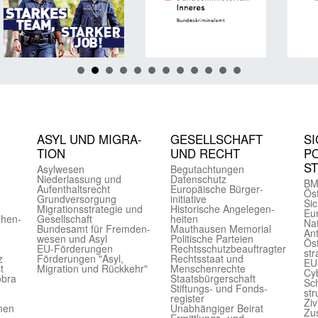
ASYL UND MIGRA­
GE­SELL­SCHAFT
SI
TION
UND RECHT
PO
S
Asyl­wesen
Begut­achtungen
Nieder­lassung und
Daten­schutz
BM
Aufent­halts­recht
Europäische Bürger­
Öst
Grund­versorgung
initiative
Sic
Migrations­strategie und
Historische Angelegen­
Eu
phen­
Gesell­schaft
heiten
Nat
Bundes­amt für Fremden­
Mauthausen Memorial
Ant
wesen und Asyl
Politische Parteien
Öst
EU-Förde­rungen
Rechts­schutz­beauftragter
str
z
Förderungen "Asyl,
Rechts­staat und
EU
t
Migration und Rückkehr"
Menschen­rechte
Cyb
obra
Staats­bürger­schaft
Sch
Stiftungs- und Fonds­
str
register
Ziv
onen
Unab­hängiger Beirat
Zu