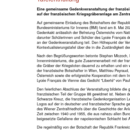
Eine gemeinsame Gedenkveranstaltung der französi
auf der französischen Kriegsgräberanlage am Zentral
Auf gemeinsame Einladung des Botschafters der Republik
Bundesministeriums für Inneres (BMI) fand am 8. Mai 20
Gedenkakt anlässlich der Befreiung Österreichs vom Nat
darunter Schülerinnen und Schüler des Lycée Français d
an der Gedenkveranstaltung teil. Den Höhepunkt der Ver
Kontextualisierungstafel über die in die Zuständigkeit d
Nach den Begrüßungsworten betonte Stephan Mlczoch, Lei
Innenministeriums, die gute Zusammenarbeit mit der fra
die Gräber der Kriegstoten dauernd zu erhalten und ein 
der französische Botschafter in Wien, Matthieu Peyrau
Österreich sowie die erfolgreiche Kooperation mit dem 
Lycée Français de Vienne das Gedicht "Liberté" von Pau
Den feierlichen Abschluss der Veranstaltung bildete die
französischen Teil der Gruppe 88 gewidmet ist. Neben 
Schwarze Kreuz, die französische Gedenkorganisation Le 
Logos auf der in deutscher und französischer Sprache ge
des Wiener Zentralfriedhofs über die Geschichte der Anl
Zeit zwischen 1940 und 1955, die aus nahezu allen Bund
beigesetzte Gefallene der napoleonischen Schlacht bei
Die regelmäßig von der Botschaft der Republik Frankrei