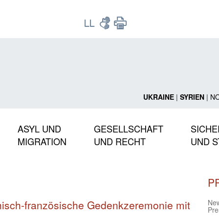
UKRAINE
|
SYRIEN
|
N
ASYL UND
GESELLSCHAFT
SICHE
MIGRATION
UND RECHT
UND S
P
hisch-französische Gedenkzeremonie mit
Ne
Pre