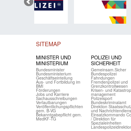
SITEMAP
MINISTER UND
POLIZEI UND
MINIST­ERIUM
SICHER­HEIT
Bundes­minister
Gemein­sam.Sicher
Bundes­ministerium
Bundes­polizei
Geschäfts­einteilung
Fahndungen
Aus- und Fortbildung im
Fremdenpolizei und
BMI
Grenzkontrollwesen
Förderungen
Krisen- und Katastro
Jobs und Karriere
management
Sachaus­schreibungen
Polizeisport
Verlautbarungen
Bundes­kriminal­amt
Veröffentlichungspflichten
Direktion Staats­schut
gem. B-VG
und Nach­richten­diens
Bekanntgabepflicht gem.
Einsatz­kommando C
MedKF-TG
/ Direktion für
Spezialeinheiten
Landes­polizei­direk­ti