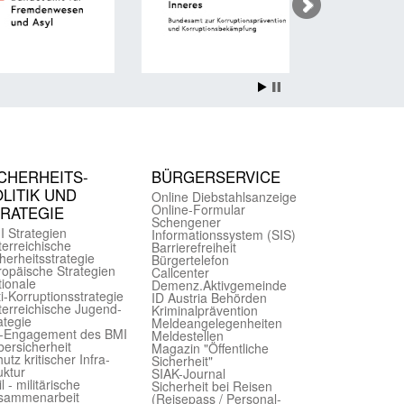
CHER­HEITS­
BÜRGER­SERVICE
LITIK UND
Online Diebstahls­anzeige
Online-Formular
TRATEGIE
Schengener
I Strategien
Informationssystem (SIS)
er­reichische
Barriere­freiheit
herheits­strategie
Bürger­telefon
ropäische Strategien
Call­center
ionale
Demenz.Aktiv­gemeinde
i-Korruptions­strategie
ID Austria Behörden
er­reichische Jugend­
Kriminal­prävention
ategie
Melde­an­ge­le­gen­heiten
-Engagement des BMI
Meld­estellen
ersicherheit
Magazin "Öffentliche
utz kritischer Infra­
Sicherheit"
uktur
SIAK-Journal
il - militärische
Sicherheit bei Reisen
sammen­arbeit
(Reise­pass / Personal­