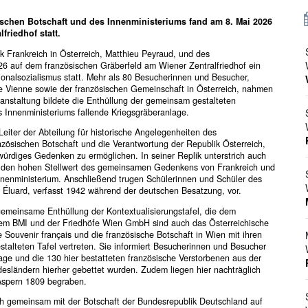
schen Botschaft und des Innenministeriums fand am 8. Mai 2026
friedhof statt.
 Frankreich in Österreich, Matthieu Peyraud, und des
26 auf dem französischen Gräberfeld am Wiener Zentralfriedhof ein
ionalsozialismus statt. Mehr als 80 Besucherinnen und Besucher,
e Vienne sowie der französischen Gemeinschaft in Österreich, nahmen
anstaltung bildete die Enthüllung der gemeinsam gestalteten
es Innenministeriums fallende Kriegsgräberanlage.
ter der Abteilung für historische Angelegenheiten des
nzösischen Botschaft und die Verantwortung der Republik Österreich,
würdiges Gedenken zu ermöglichen. In seiner Replik unterstrich auch
d, den hohen Stellwert des gemeinsamen Gedenkens von Frankreich und
Innenministerium. Anschließend trugen Schülerinnen und Schüler des
l Éluard, verfasst 1942 während der deutschen Besatzung, vor.
 gemeinsame Enthüllung der Kontextualisierungstafel, die dem
dem BMI und der Friedhöfe Wien GmbH sind auch das Österreichische
Souvenir français und die französische Botschaft in Wien mit ihren
stalteten Tafel vertreten. Sie informiert Besucherinnen und Besucher
age und die 130 hier bestatteten französische Verstorbenen aus der
esländern hierher gebettet wurden. Zudem liegen hier nachträglich
 Aspern 1809 begraben.
ch gemeinsam mit der Botschaft der Bundesrepublik Deutschland auf