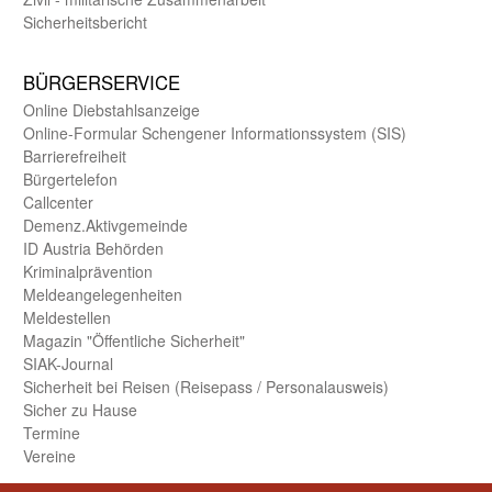
Sicherheits­bericht
BÜRGER­SERVICE
Online Diebstahls­anzeige
Online-Formular Schengener Informationssystem (SIS)
Barriere­freiheit
Bürger­telefon
Call­center
Demenz.Aktiv­gemeinde
ID Austria Behörden
Kriminal­prävention
Melde­an­ge­le­gen­heiten
Meld­estellen
Magazin "Öffentliche Sicherheit"
SIAK-Journal
Sicherheit bei Reisen (Reise­pass / Personal­ausweis)
Sicher zu Hause
Termine
Vereine