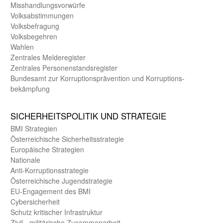
Misshandlungs­vorwürfe
Volks­abstimmungen
Volks­befragung
Volks­begehren
Wahlen
Zentrales Melde­register
Zentrales Personen­stands­register
Bundes­amt zur Korrup­tions­prävention und Korrup­tions­
bekämpfung
SICHER­HEITS­POLITIK UND STRATEGIE
BMI Strategien
Öster­reichische Sicherheits­strategie
Europäische Strategien
Nationale
Anti-Korruptions­strategie
Öster­reichische Jugend­strategie
EU-Engagement des BMI
Cybersicherheit
Schutz kritischer Infra­struktur
Zivil - militärische Zusammen­arbeit