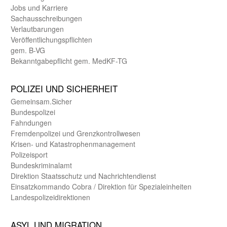
Jobs und Karriere
Sachaus­schreibungen
Verlautbarungen
Veröffentlichungspflichten
gem. B-VG
Bekanntgabepflicht gem. MedKF-TG
POLIZEI UND SICHER­HEIT
Gemein­sam.Sicher
Bundes­polizei
Fahndungen
Fremdenpolizei und Grenzkontrollwesen
Krisen- und Katastrophen­management
Polizeisport
Bundes­kriminal­amt
Direktion Staats­schutz und Nach­richten­dienst
Einsatz­kommando Cobra / Direktion für Spezialeinheiten
Landes­polizei­direk­tionen
ASYL UND MIGRA­TION