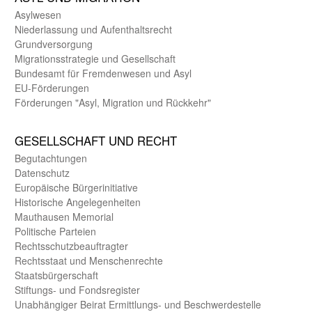
Asyl­wesen
Nieder­lassung und Aufent­halts­recht
Grund­versorgung
Migrations­strategie und Gesell­schaft
Bundes­amt für Fremden­wesen und Asyl
EU-Förde­rungen
Förderungen "Asyl, Migration und Rückkehr"
GE­SELL­SCHAFT UND RECHT
Begut­achtungen
Daten­schutz
Europäische Bürger­initiative
Historische Angelegen­heiten
Mauthausen Memorial
Politische Parteien
Rechts­schutz­beauftragter
Rechts­staat und Menschen­rechte
Staats­bürger­schaft
Stiftungs- und Fonds­register
Unab­hängiger Beirat Ermittlungs- und Beschwerde­stelle