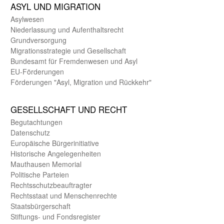
ASYL UND MIGRA­TION
Asyl­wesen
Nieder­lassung und Aufent­halts­recht
Grund­versorgung
Migrations­strategie und Gesell­schaft
Bundes­amt für Fremden­wesen und Asyl
EU-Förde­rungen
Förderungen "Asyl, Migration und Rückkehr"
GE­SELL­SCHAFT UND RECHT
Begut­achtungen
Daten­schutz
Europäische Bürger­initiative
Historische Angelegen­heiten
Mauthausen Memorial
Politische Parteien
Rechts­schutz­beauftragter
Rechts­staat und Menschen­rechte
Staats­bürger­schaft
Stiftungs- und Fonds­register