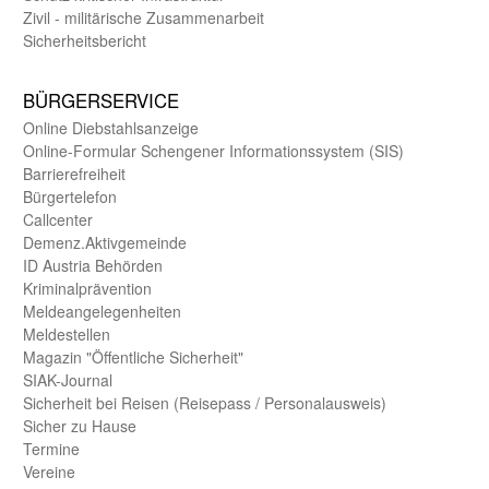
Zivil - militärische Zusammen­arbeit
Sicherheits­bericht
BÜRGER­SERVICE
Online Diebstahls­anzeige
Online-Formular Schengener Informationssystem (SIS)
Barriere­freiheit
Bürger­telefon
Call­center
Demenz.Aktiv­gemeinde
ID Austria Behörden
Kriminal­prävention
Melde­an­ge­le­gen­heiten
Meld­estellen
Magazin "Öffentliche Sicherheit"
SIAK-Journal
Sicherheit bei Reisen (Reise­pass / Personal­ausweis)
Sicher zu Hause
Termine
Vereine