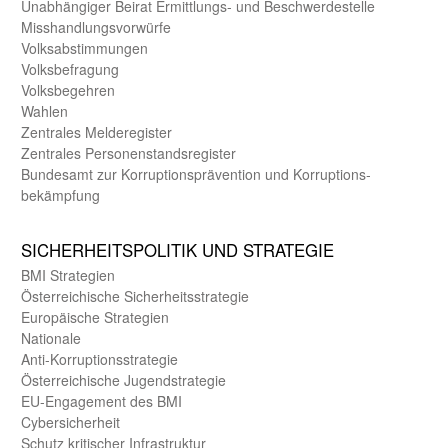
Unab­hängiger Beirat Ermittlungs- und Beschwerde­stelle
Misshandlungs­vorwürfe
Volks­abstimmungen
Volks­befragung
Volks­begehren
Wahlen
Zentrales Melde­register
Zentrales Personen­stands­register
Bundes­amt zur Korrup­tions­prävention und Korrup­tions­
bekämpfung
SICHER­HEITS­POLITIK UND STRATEGIE
BMI Strategien
Öster­reichische Sicherheits­strategie
Europäische Strategien
Nationale
Anti-Korruptions­strategie
Öster­reichische Jugend­strategie
EU-Engagement des BMI
Cybersicherheit
Schutz kritischer Infra­struktur