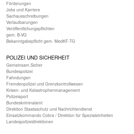
Förderungen
Jobs und Karriere
Sachaus­schreibungen
Verlautbarungen
Veröffentlichungspflichten
gem. B-VG
Bekanntgabepflicht gem. MedKF-TG
POLIZEI UND SICHER­HEIT
Gemein­sam.Sicher
Bundes­polizei
Fahndungen
Fremdenpolizei und Grenzkontrollwesen
Krisen- und Katastrophen­management
Polizeisport
Bundes­kriminal­amt
Direktion Staats­schutz und Nach­richten­dienst
Einsatz­kommando Cobra / Direktion für Spezialeinheiten
Landes­polizei­direk­tionen