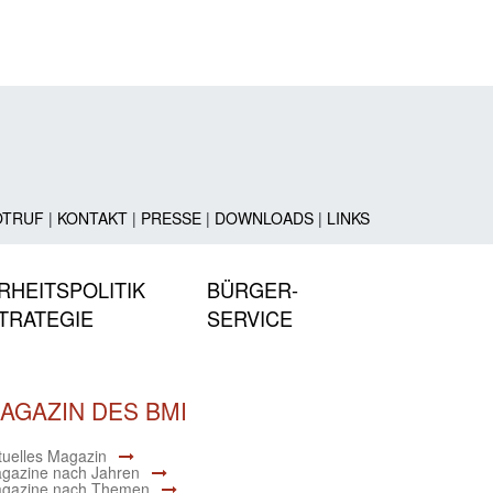
OTRUF
|
KONTAKT
|
PRESSE
|
DOWNLOADS
|
LINKS
RHEITSPOLITIK
BÜRGER-
TRATEGIE
SERVICE
AGAZIN DES BMI
tuelles Magazin
gazine nach Jahren
gazine nach Themen