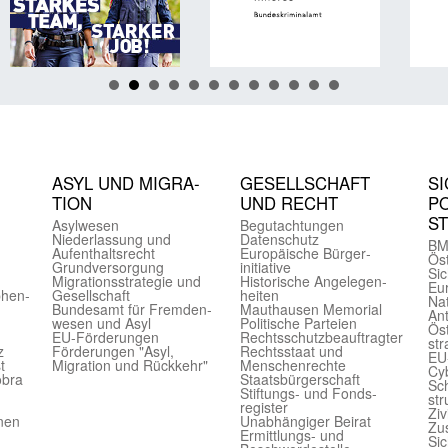
ASYL UND MIGRA­
GE­SELL­SCHAFT
SI
TION
UND RECHT
PO
S
Asyl­wesen
Begut­achtungen
Nieder­lassung und
Daten­schutz
BM
Aufent­halts­recht
Europäische Bürger­
Öst
Grund­versorgung
initiative
Sic
Migrations­strategie und
Historische Angelegen­
Eu
phen­
Gesell­schaft
heiten
Nat
Bundes­amt für Fremden­
Mauthausen Memorial
Ant
wesen und Asyl
Politische Parteien
Öst
EU-Förde­rungen
Rechts­schutz­beauftragter
str
z
Förderungen "Asyl,
Rechts­staat und
EU
t
Migration und Rückkehr"
Menschen­rechte
Cyb
obra
Staats­bürger­schaft
Sch
Stiftungs- und Fonds­
str
register
Ziv
onen
Unab­hängiger Beirat
Zu
Ermittlungs- und
Sic