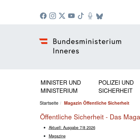
Zur Startseite: [Alt] +
Zum Hauptmenü: [Alt] +
Zum Headermenü: [Alt] +
Zum Inhalt: [Alt] +
Zum rechten Bereichsmenü: [Alt] +
Zur Sitemap: [Alt] +
Zum Footer: [Alt] +
[3]
[6]
[5]
[0]
[1]
[2]
[4]
MINISTER UND
POLIZEI UND
MINISTERIUM
SICHERHEIT
Startseite
Magazin Öffentliche Sicherheit
Öffentliche Sicherheit - Das Mag
Aktuell: Ausgabe 7/8 2026
Magazine