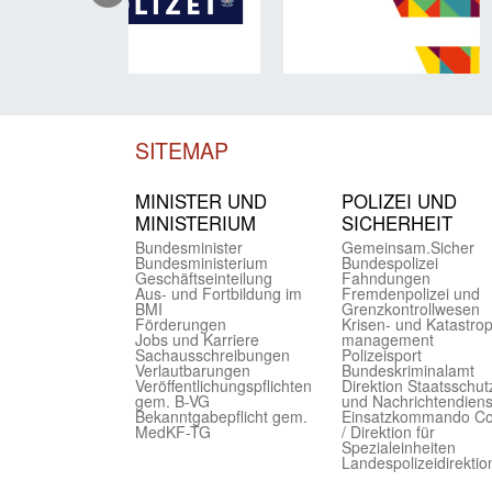
SITEMAP
MINISTER UND
POLIZEI UND
MINIST­ERIUM
SICHER­HEIT
Bundes­minister
Gemein­sam.Sicher
Bundes­ministerium
Bundes­polizei
Geschäfts­einteilung
Fahndungen
Aus- und Fortbildung im
Fremdenpolizei und
BMI
Grenzkontrollwesen
Förderungen
Krisen- und Katastro
Jobs und Karriere
management
Sachaus­schreibungen
Polizeisport
Verlautbarungen
Bundes­kriminal­amt
Veröffentlichungspflichten
Direktion Staats­schut
gem. B-VG
und Nach­richten­diens
Bekanntgabepflicht gem.
Einsatz­kommando C
MedKF-TG
/ Direktion für
Spezialeinheiten
Landes­polizei­direk­ti