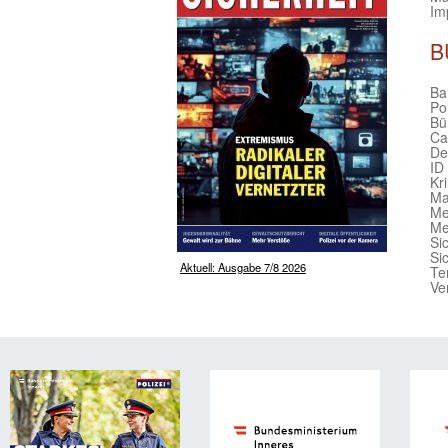
Im
B
Bar
Po
Bü
Ca
De
ID
Kr
Ma
Me
Me
Si
Si
Aktuell: Ausgabe 7/8 2026
Te
Ve