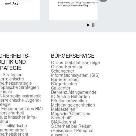
CHER­HEITS­
BÜRGER­SERVICE
LITIK UND
Online Diebstahls­anzeige
Online-Formular
TRATEGIE
Schengener
I Strategien
Informationssystem (SIS)
er­reichische
Barriere­freiheit
herheits­strategie
Bürger­telefon
ropäische Strategien
Call­center
ionale
Demenz.Aktiv­gemeinde
i-Korruptions­strategie
ID Austria Behörden
er­reichische Jugend­
Kriminal­prävention
ategie
Melde­an­ge­le­gen­heiten
-Engagement des BMI
Meld­estellen
ersicherheit
Magazin "Öffentliche
utz kritischer Infra­
Sicherheit"
uktur
SIAK-Journal
il - militärische
Sicherheit bei Reisen
sammen­arbeit
(Reise­pass / Personal­
herheits­bericht
ausweis)