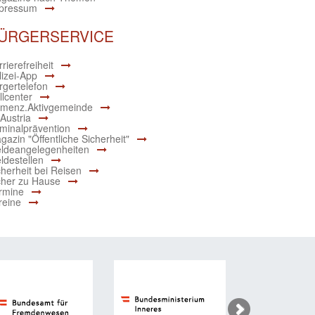
pressum
ÜRGERSERVICE
rierefreiheit
lizei-App
rgertelefon
llcenter
menz.Aktivgemeinde
 Austria
iminalprävention
gazin "Öffentliche Sicherheit"
ldeangelegenheiten
ldestellen
cherheit bei Reisen
cher zu Hause
rmine
reine