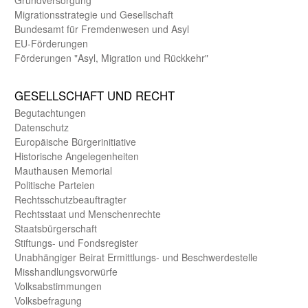
Migrations­strategie und Gesell­schaft
Bundes­amt für Fremden­wesen und Asyl
EU-Förde­rungen
Förderungen "Asyl, Migration und Rückkehr"
GE­SELL­SCHAFT UND RECHT
Begut­achtungen
Daten­schutz
Europäische Bürger­initiative
Historische Angelegen­heiten
Mauthausen Memorial
Politische Parteien
Rechts­schutz­beauftragter
Rechts­staat und Menschen­rechte
Staats­bürger­schaft
Stiftungs- und Fonds­register
Unab­hängiger Beirat Ermittlungs- und Beschwerde­stelle
Misshandlungs­vorwürfe
Volks­abstimmungen
Volks­befragung