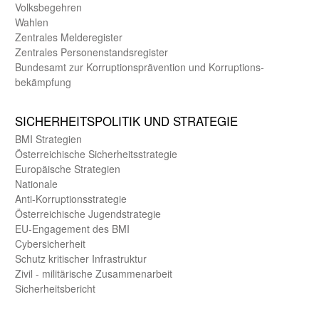
Volks­begehren
Wahlen
Zentrales Melde­register
Zentrales Personen­stands­register
Bundes­amt zur Korrup­tions­prävention und Korrup­tions­
bekämpfung
SICHER­HEITS­POLITIK UND STRATEGIE
BMI Strategien
Öster­reichische Sicherheits­strategie
Europäische Strategien
Nationale
Anti-Korruptions­strategie
Öster­reichische Jugend­strategie
EU-Engagement des BMI
Cybersicherheit
Schutz kritischer Infra­struktur
Zivil - militärische Zusammen­arbeit
Sicherheits­bericht