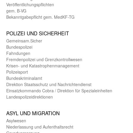
Veröffentlichungspflichten
gem. B-VG
Bekanntgabepflicht gem. MedKF-TG
POLIZEI UND SICHER­HEIT
Gemein­sam.Sicher
Bundes­polizei
Fahndungen
Fremdenpolizei und Grenzkontrollwesen
Krisen- und Katastrophen­management
Polizeisport
Bundes­kriminal­amt
Direktion Staats­schutz und Nach­richten­dienst
Einsatz­kommando Cobra / Direktion für Spezialeinheiten
Landes­polizei­direk­tionen
ASYL UND MIGRA­TION
Asyl­wesen
Nieder­lassung und Aufent­halts­recht
Grund­versorgung