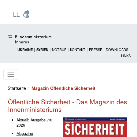
Zur Startseite: [Alt] +
Zum Hauptmenü: [Alt] +
Zum Headermenü: [Alt] +
Zum Inhalt: [Alt] +
Zum rechten Bereichsmenü: [Alt] +
Zur Sitemap: [Alt] +
Zum Footer: [Alt] +
[3]
[6]
[5]
[0]
[1]
[2]
[4]
|
|
|
|
|
|
UKRAINE
SYRIEN
NOTRUF
KONTAKT
PRESSE
DOWNLOADS
LINKS
Startseite
Magazin Öffentliche Sicherheit
Öffentliche Sicherheit - Das Magazin des
Innenministeriums
Aktuell: Ausgabe 7/8
2026
Magazine