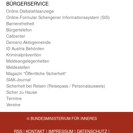
BÜRGER­SERVICE
Online Diebstahls­anzeige
Online-Formular Schengener Informationssystem (SIS)
Barriere­freiheit
Bürger­telefon
Call­center
Demenz.Aktiv­gemeinde
ID Austria Behörden
Kriminal­prävention
Melde­an­ge­le­gen­heiten
Meld­estellen
Magazin "Öffentliche Sicherheit"
SIAK-Journal
Sicherheit bei Reisen (Reise­pass / Personal­ausweis)
Sicher zu Hause
Termine
Vereine
© BUNDESMINISTERIUM FÜR INNERES
RSS
|
KONTAKT
|
IMPRESSUM
|
DATENSCHUTZ
|