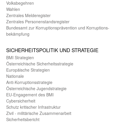
Volks­begehren
Wahlen
Zentrales Melde­register
Zentrales Personen­stands­register
Bundes­amt zur Korrup­tions­prävention und Korrup­tions­
bekämpfung
SICHER­HEITS­POLITIK UND STRATEGIE
BMI Strategien
Öster­reichische Sicherheits­strategie
Europäische Strategien
Nationale
Anti-Korruptions­strategie
Öster­reichische Jugend­strategie
EU-Engagement des BMI
Cybersicherheit
Schutz kritischer Infra­struktur
Zivil - militärische Zusammen­arbeit
Sicherheits­bericht