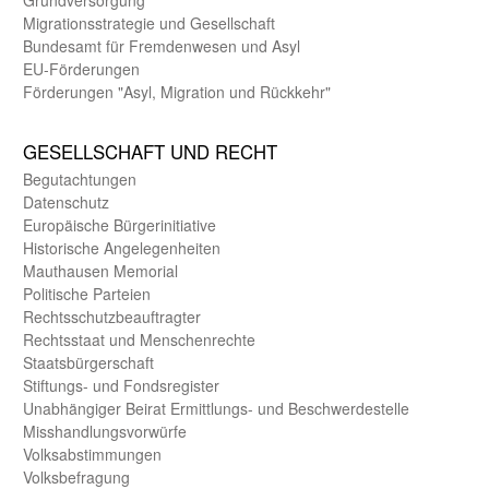
Migrations­strategie und Gesell­schaft
Bundes­amt für Fremden­wesen und Asyl
EU-Förde­rungen
Förderungen "Asyl, Migration und Rückkehr"
GE­SELL­SCHAFT UND RECHT
Begut­achtungen
Daten­schutz
Europäische Bürger­initiative
Historische Angelegen­heiten
Mauthausen Memorial
Politische Parteien
Rechts­schutz­beauftragter
Rechts­staat und Menschen­rechte
Staats­bürger­schaft
Stiftungs- und Fonds­register
Unab­hängiger Beirat Ermittlungs- und Beschwerde­stelle
Misshandlungs­vorwürfe
Volks­abstimmungen
Volks­befragung