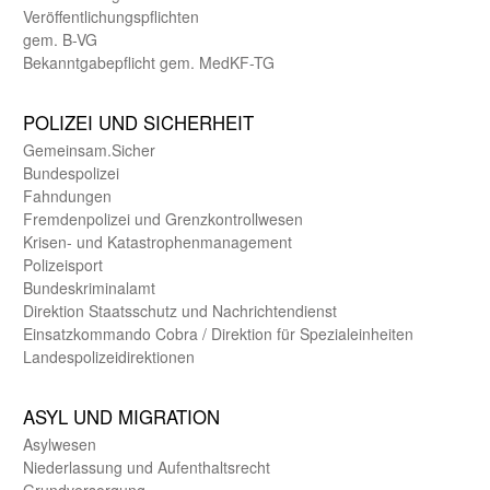
Veröffentlichungspflichten
gem. B-VG
Bekanntgabepflicht gem. MedKF-TG
POLIZEI UND SICHER­HEIT
Gemein­sam.Sicher
Bundes­polizei
Fahndungen
Fremdenpolizei und Grenzkontrollwesen
Krisen- und Katastrophen­management
Polizeisport
Bundes­kriminal­amt
Direktion Staats­schutz und Nach­richten­dienst
Einsatz­kommando Cobra / Direktion für Spezialeinheiten
Landes­polizei­direk­tionen
ASYL UND MIGRA­TION
Asyl­wesen
Nieder­lassung und Aufent­halts­recht
Grund­versorgung