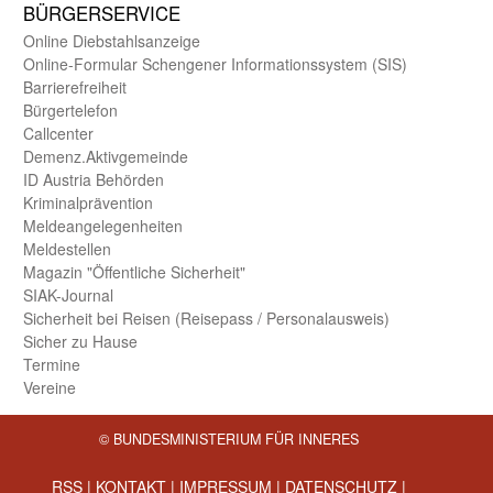
BÜRGER­SERVICE
Online Diebstahls­anzeige
Online-Formular Schengener Informationssystem (SIS)
Barriere­freiheit
Bürger­telefon
Call­center
Demenz.Aktiv­gemeinde
ID Austria Behörden
Kriminal­prävention
Melde­an­ge­le­gen­heiten
Meld­estellen
Magazin "Öffentliche Sicherheit"
SIAK-Journal
Sicherheit bei Reisen (Reise­pass / Personal­ausweis)
Sicher zu Hause
Termine
Vereine
© BUNDESMINISTERIUM FÜR INNERES
RSS
|
KONTAKT
|
IMPRESSUM
|
DATENSCHUTZ
|