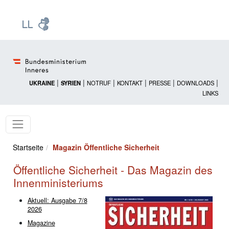
Zur Startseite: [Alt] +
Zum Hauptmenü: [Alt] +
Zum Headermenü: [Alt] +
Zum Inhalt: [Alt] +
Zum rechten Bereichsmenü: [Alt] +
Zur Sitemap: [Alt] +
Zum Footer: [Alt] +
[3]
[6]
[5]
[0]
[1]
[2]
[4]
|
|
|
|
|
|
UKRAINE
SYRIEN
NOTRUF
KONTAKT
PRESSE
DOWNLOADS
LINKS
Startseite
Magazin Öffentliche Sicherheit
Öffentliche Sicherheit - Das Magazin des
Innenministeriums
Aktuell: Ausgabe 7/8
2026
Magazine