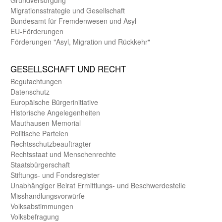
Migrations­strategie und Gesell­schaft
Bundes­amt für Fremden­wesen und Asyl
EU-Förde­rungen
Förderungen "Asyl, Migration und Rückkehr"
GE­SELL­SCHAFT UND RECHT
Begut­achtungen
Daten­schutz
Europäische Bürger­initiative
Historische Angelegen­heiten
Mauthausen Memorial
Politische Parteien
Rechts­schutz­beauftragter
Rechts­staat und Menschen­rechte
Staats­bürger­schaft
Stiftungs- und Fonds­register
Unab­hängiger Beirat Ermittlungs- und Beschwerde­stelle
Misshandlungs­vorwürfe
Volks­abstimmungen
Volks­befragung