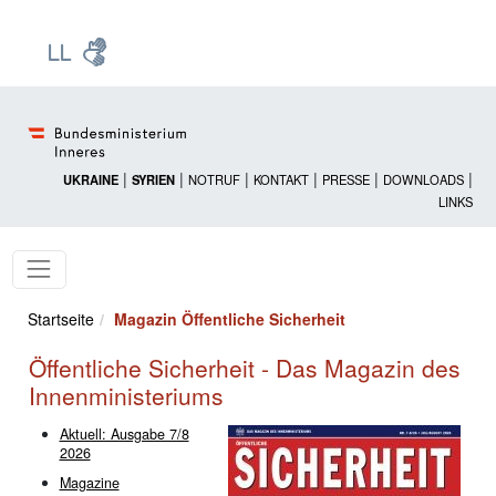
Zur Startseite: [Alt] +
Zum Hauptmenü: [Alt] +
Zum Headermenü: [Alt] +
Zum Inhalt: [Alt] +
Zum rechten Bereichsmenü: [Alt] +
Zur Sitemap: [Alt] +
Zum Footer: [Alt] +
[3]
[6]
[5]
[0]
[1]
[2]
[4]
|
|
|
|
|
|
UKRAINE
SYRIEN
NOTRUF
KONTAKT
PRESSE
DOWNLOADS
LINKS
Startseite
Magazin Öffentliche Sicherheit
Öffentliche Sicherheit - Das Magazin des
Innenministeriums
Aktuell: Ausgabe 7/8
2026
Magazine