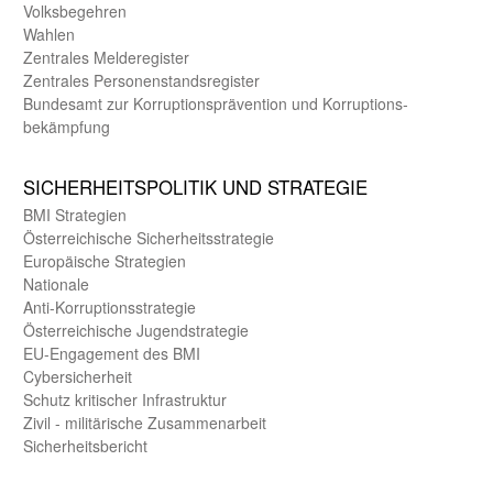
Volks­begehren
Wahlen
Zentrales Melde­register
Zentrales Personen­stands­register
Bundes­amt zur Korrup­tions­prävention und Korrup­tions­
bekämpfung
SICHER­HEITS­POLITIK UND STRATEGIE
BMI Strategien
Öster­reichische Sicherheits­strategie
Europäische Strategien
Nationale
Anti-Korruptions­strategie
Öster­reichische Jugend­strategie
EU-Engagement des BMI
Cybersicherheit
Schutz kritischer Infra­struktur
Zivil - militärische Zusammen­arbeit
Sicherheits­bericht