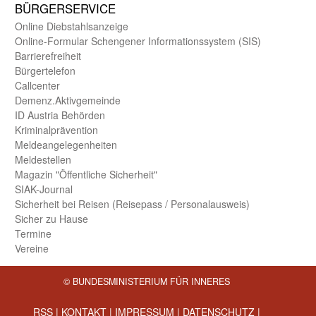
BÜRGER­SERVICE
Online Diebstahls­anzeige
Online-Formular Schengener Informationssystem (SIS)
Barriere­freiheit
Bürger­telefon
Call­center
Demenz.Aktiv­gemeinde
ID Austria Behörden
Kriminal­prävention
Melde­an­ge­le­gen­heiten
Meld­estellen
Magazin "Öffentliche Sicherheit"
SIAK-Journal
Sicherheit bei Reisen (Reise­pass / Personal­ausweis)
Sicher zu Hause
Termine
Vereine
© BUNDESMINISTERIUM FÜR INNERES
RSS
|
KONTAKT
|
IMPRESSUM
|
DATENSCHUTZ
|