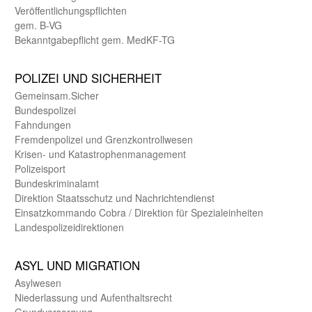
Veröffentlichungspflichten
gem. B-VG
Bekanntgabepflicht gem. MedKF-TG
POLIZEI UND SICHER­HEIT
Gemein­sam.Sicher
Bundes­polizei
Fahndungen
Fremdenpolizei und Grenzkontrollwesen
Krisen- und Katastrophen­management
Polizeisport
Bundes­kriminal­amt
Direktion Staats­schutz und Nach­richten­dienst
Einsatz­kommando Cobra / Direktion für Spezialeinheiten
Landes­polizei­direk­tionen
ASYL UND MIGRA­TION
Asyl­wesen
Nieder­lassung und Aufent­halts­recht
Grund­versorgung