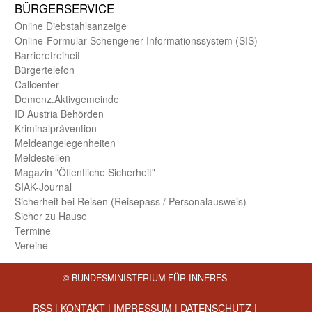
BÜRGER­SERVICE
Online Diebstahls­anzeige
Online-Formular Schengener Informationssystem (SIS)
Barriere­freiheit
Bürger­telefon
Call­center
Demenz.Aktiv­gemeinde
ID Austria Behörden
Kriminal­prävention
Melde­an­ge­le­gen­heiten
Meld­estellen
Magazin "Öffentliche Sicherheit"
SIAK-Journal
Sicherheit bei Reisen (Reise­pass / Personal­ausweis)
Sicher zu Hause
Termine
Vereine
© BUNDESMINISTERIUM FÜR INNERES
RSS
|
KONTAKT
|
IMPRESSUM
|
DATENSCHUTZ
|