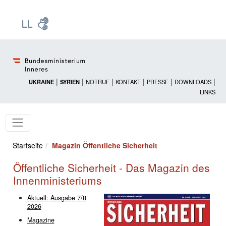
Zur Startseite: [Alt] +
Zum Hauptmenü: [Alt] +
Zum Headermenü: [Alt] +
Zum Inhalt: [Alt] +
Zum rechten Bereichsmenü: [Alt] +
Zur Sitemap: [Alt] +
Zum Footer: [Alt] +
[3]
[6]
[5]
[0]
[1]
[2]
[4]
|
|
|
|
|
|
UKRAINE
SYRIEN
NOTRUF
KONTAKT
PRESSE
DOWNLOADS
LINKS
Startseite
Magazin Öffentliche Sicherheit
Öffentliche Sicherheit - Das Magazin des
Innenministeriums
Aktuell: Ausgabe 7/8
2026
Magazine