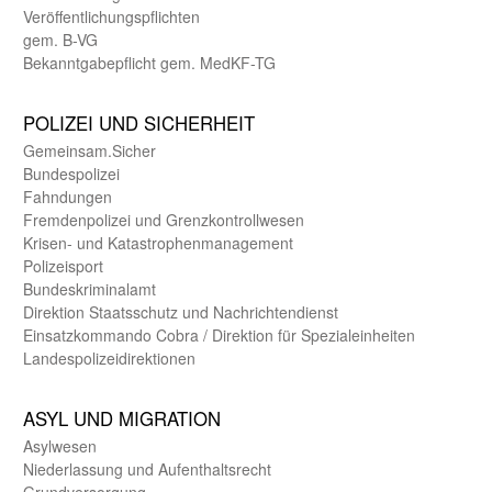
Veröffentlichungspflichten
gem. B-VG
Bekanntgabepflicht gem. MedKF-TG
POLIZEI UND SICHER­HEIT
Gemein­sam.Sicher
Bundes­polizei
Fahndungen
Fremdenpolizei und Grenzkontrollwesen
Krisen- und Katastrophen­management
Polizeisport
Bundes­kriminal­amt
Direktion Staats­schutz und Nach­richten­dienst
Einsatz­kommando Cobra / Direktion für Spezialeinheiten
Landes­polizei­direk­tionen
ASYL UND MIGRA­TION
Asyl­wesen
Nieder­lassung und Aufent­halts­recht
Grund­versorgung