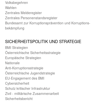
Volks­begehren
Wahlen
Zentrales Melde­register
Zentrales Personen­stands­register
Bundes­amt zur Korrup­tions­prävention und Korrup­tions­
bekämpfung
SICHER­HEITS­POLITIK UND STRATEGIE
BMI Strategien
Öster­reichische Sicherheits­strategie
Europäische Strategien
Nationale
Anti-Korruptions­strategie
Öster­reichische Jugend­strategie
EU-Engagement des BMI
Cybersicherheit
Schutz kritischer Infra­struktur
Zivil - militärische Zusammen­arbeit
Sicherheits­bericht