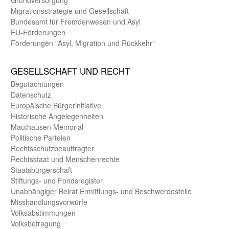
Migrations­strategie und Gesell­schaft
Bundes­amt für Fremden­wesen und Asyl
EU-Förde­rungen
Förderungen "Asyl, Migration und Rückkehr"
GE­SELL­SCHAFT UND RECHT
Begut­achtungen
Daten­schutz
Europäische Bürger­initiative
Historische Angelegen­heiten
Mauthausen Memorial
Politische Parteien
Rechts­schutz­beauftragter
Rechts­staat und Menschen­rechte
Staats­bürger­schaft
Stiftungs- und Fonds­register
Unab­hängiger Beirat Ermittlungs- und Beschwerde­stelle
Misshandlungs­vorwürfe
Volks­abstimmungen
Volks­befragung