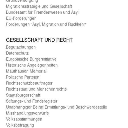
Migrations­strategie und Gesell­schaft
Bundes­amt für Fremden­wesen und Asyl
EU-Förde­rungen
Förderungen "Asyl, Migration und Rückkehr"
GE­SELL­SCHAFT UND RECHT
Begut­achtungen
Daten­schutz
Europäische Bürger­initiative
Historische Angelegen­heiten
Mauthausen Memorial
Politische Parteien
Rechts­schutz­beauftragter
Rechts­staat und Menschen­rechte
Staats­bürger­schaft
Stiftungs- und Fonds­register
Unab­hängiger Beirat Ermittlungs- und Beschwerde­stelle
Misshandlungs­vorwürfe
Volks­abstimmungen
Volks­befragung