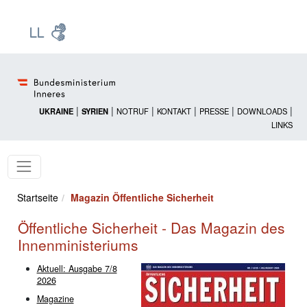
Zur Startseite: [Alt] +
Zum Hauptmenü: [Alt] +
Zum Headermenü: [Alt] +
Zum Inhalt: [Alt] +
Zum rechten Bereichsmenü: [Alt] +
Zur Sitemap: [Alt] +
Zum Footer: [Alt] +
[3]
[6]
[5]
[0]
[1]
[2]
[4]
|
|
|
|
|
|
UKRAINE
SYRIEN
NOTRUF
KONTAKT
PRESSE
DOWNLOADS
LINKS
Startseite
Magazin Öffentliche Sicherheit
Öffentliche Sicherheit - Das Magazin des
Innenministeriums
Aktuell: Ausgabe 7/8
2026
Magazine