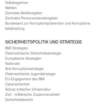
Volks­begehren
Wahlen
Zentrales Melde­register
Zentrales Personen­stands­register
Bundes­amt zur Korrup­tions­prävention und Korrup­tions­
bekämpfung
SICHER­HEITS­POLITIK UND STRATEGIE
BMI Strategien
Öster­reichische Sicherheits­strategie
Europäische Strategien
Nationale
Anti-Korruptions­strategie
Öster­reichische Jugend­strategie
EU-Engagement des BMI
Cybersicherheit
Schutz kritischer Infra­struktur
Zivil - militärische Zusammen­arbeit
Sicherheits­bericht