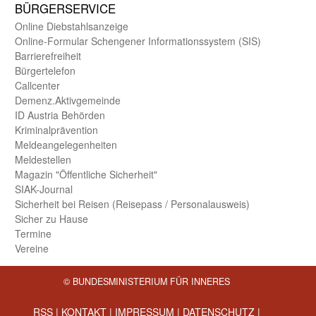
BÜRGER­SERVICE
Online Diebstahls­anzeige
Online-Formular Schengener Informationssystem (SIS)
Barriere­freiheit
Bürger­telefon
Call­center
Demenz.Aktiv­gemeinde
ID Austria Behörden
Kriminal­prävention
Melde­an­ge­le­gen­heiten
Meld­estellen
Magazin "Öffentliche Sicherheit"
SIAK-Journal
Sicherheit bei Reisen (Reise­pass / Personal­ausweis)
Sicher zu Hause
Termine
Vereine
© BUNDESMINISTERIUM FÜR INNERES
RSS
|
KONTAKT
|
IMPRESSUM
|
DATENSCHUTZ
|