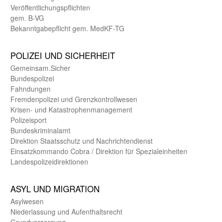
Veröffentlichungspflichten
gem. B-VG
Bekanntgabepflicht gem. MedKF-TG
POLIZEI UND SICHER­HEIT
Gemein­sam.Sicher
Bundes­polizei
Fahndungen
Fremdenpolizei und Grenzkontrollwesen
Krisen- und Katastrophen­management
Polizeisport
Bundes­kriminal­amt
Direktion Staats­schutz und Nach­richten­dienst
Einsatz­kommando Cobra / Direktion für Spezialeinheiten
Landes­polizei­direk­tionen
ASYL UND MIGRA­TION
Asyl­wesen
Nieder­lassung und Aufent­halts­recht
Grund­versorgung