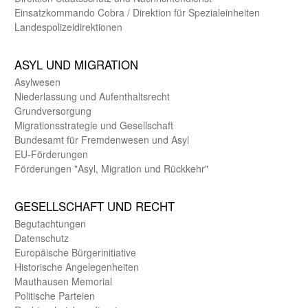
Einsatz­kommando Cobra / Direktion für Spezialeinheiten
Landes­polizei­direk­tionen
ASYL UND MIGRA­TION
Asyl­wesen
Nieder­lassung und Aufent­halts­recht
Grund­versorgung
Migrations­strategie und Gesell­schaft
Bundes­amt für Fremden­wesen und Asyl
EU-Förde­rungen
Förderungen "Asyl, Migration und Rückkehr"
GE­SELL­SCHAFT UND RECHT
Begut­achtungen
Daten­schutz
Europäische Bürger­initiative
Historische Angelegen­heiten
Mauthausen Memorial
Politische Parteien