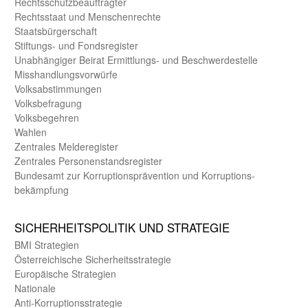
Rechts­schutz­beauftragter
Rechts­staat und Menschen­rechte
Staats­bürger­schaft
Stiftungs- und Fonds­register
Unab­hängiger Beirat Ermittlungs- und Beschwerde­stelle
Misshandlungs­vorwürfe
Volks­abstimmungen
Volks­befragung
Volks­begehren
Wahlen
Zentrales Melde­register
Zentrales Personen­stands­register
Bundes­amt zur Korrup­tions­prävention und Korrup­tions­
bekämpfung
SICHER­HEITS­POLITIK UND STRATEGIE
BMI Strategien
Öster­reichische Sicherheits­strategie
Europäische Strategien
Nationale
Anti-Korruptions­strategie