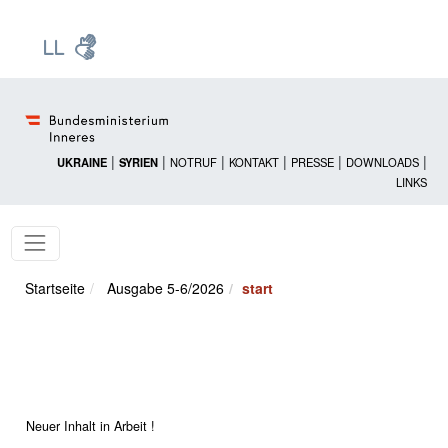
Zur Startseite: [Alt] +
Zum Hauptmenü: [Alt] +
Zum Headermenü: [Alt] +
Zum Inhalt: [Alt] +
Zum rechten Bereichsmenü: [Alt] +
Zur Sitemap: [Alt] +
Zum Footer: [Alt] +
[3]
[6]
[5]
[0]
[1]
[2]
[4]
|
|
|
|
|
|
UKRAINE
SYRIEN
NOTRUF
KONTAKT
PRESSE
DOWNLOADS
LINKS
Startseite
Ausgabe 5-6/2026
start
Neuer Inhalt in Arbeit !