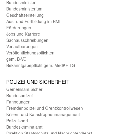
Bundes­minister
Bundes­ministerium
Geschäfts­einteilung
Aus- und Fortbildung im BMI
Förderungen
Jobs und Karriere
Sachaus­schreibungen
Verlautbarungen
Veröffentlichungspflichten
gem. B-VG
Bekanntgabepflicht gem. MedKF-TG
POLIZEI UND SICHER­HEIT
Gemein­sam.Sicher
Bundes­polizei
Fahndungen
Fremdenpolizei und Grenzkontrollwesen
Krisen- und Katastrophen­management
Polizeisport
Bundes­kriminal­amt
Direktion Staats­schutz und Nach­richten­dienst