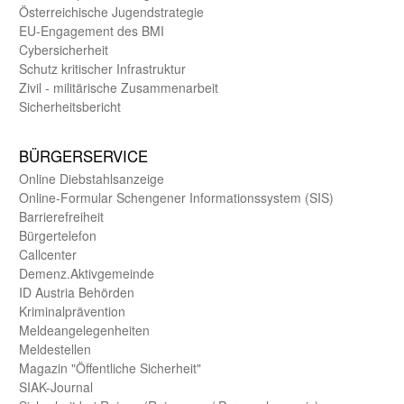
Öster­reichische Jugend­strategie
EU-Engagement des BMI
Cybersicherheit
Schutz kritischer Infra­struktur
Zivil - militärische Zusammen­arbeit
Sicherheits­bericht
BÜRGER­SERVICE
Online Diebstahls­anzeige
Online-Formular Schengener Informationssystem (SIS)
Barriere­freiheit
Bürger­telefon
Call­center
Demenz.Aktiv­gemeinde
ID Austria Behörden
Kriminal­prävention
Melde­an­ge­le­gen­heiten
Meld­estellen
Magazin "Öffentliche Sicherheit"
SIAK-Journal