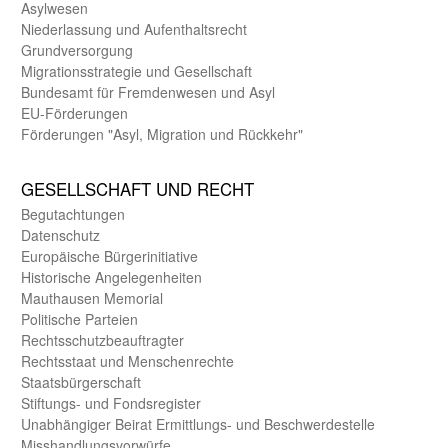
Asyl­wesen
Nieder­lassung und Aufent­halts­recht
Grund­versorgung
Migrations­strategie und Gesell­schaft
Bundes­amt für Fremden­wesen und Asyl
EU-Förde­rungen
Förderungen "Asyl, Migration und Rückkehr"
GE­SELL­SCHAFT UND RECHT
Begut­achtungen
Daten­schutz
Europäische Bürger­initiative
Historische Angelegen­heiten
Mauthausen Memorial
Politische Parteien
Rechts­schutz­beauftragter
Rechts­staat und Menschen­rechte
Staats­bürger­schaft
Stiftungs- und Fonds­register
Unab­hängiger Beirat Ermittlungs- und Beschwerde­stelle
Misshandlungs­vorwürfe