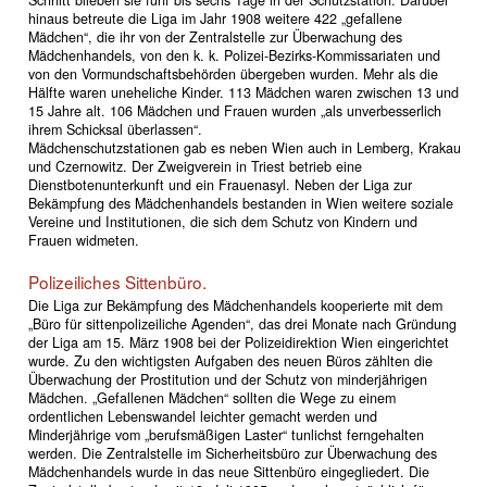
Schnitt blieben sie fünf bis sechs Tage in der Schutzstation. Darüber
hinaus betreute die Liga im Jahr 1908 weitere 422 „gefallene
Mädchen“, die ihr von der Zentralstelle zur Überwachung des
Mädchenhandels, von den k. k. Polizei-Bezirks-Kommissariaten und
von den Vormundschaftsbehörden übergeben wurden. Mehr als die
Hälfte waren uneheliche Kinder. 113 Mädchen waren zwischen 13 und
15 Jahre alt. 106 Mädchen und Frauen wurden „als unverbesserlich
ihrem Schicksal überlassen“.
Mädchenschutzstationen gab es neben Wien auch in Lemberg, Krakau
und Czernowitz. Der Zweigverein in Triest betrieb eine
Dienstbotenunterkunft und ein Frauenasyl. Neben der Liga zur
Bekämpfung des Mädchenhandels bestanden in Wien weitere soziale
Vereine und Institutionen, die sich dem Schutz von Kindern und
Frauen widmeten.
Polizeiliches Sittenbüro.
Die Liga zur Bekämpfung des Mädchenhandels kooperierte mit dem
„Büro für sittenpolizeiliche Agenden“, das drei Monate nach Gründung
der Liga am 15. März 1908 bei der Polizeidirektion Wien eingerichtet
wurde. Zu den wichtigsten Aufgaben des neuen Büros zählten die
Überwachung der Prostitution und der Schutz von minderjährigen
Mädchen. „Gefallenen Mädchen“ sollten die Wege zu einem
ordentlichen Lebenswandel leichter gemacht werden und
Minderjährige vom „berufsmäßigen Laster“ tunlichst ferngehalten
werden. Die Zentralstelle im Sicherheitsbüro zur Überwachung des
Mädchenhandels wurde in das neue Sittenbüro eingegliedert. Die