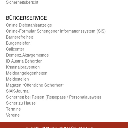
Sicherheits­bericht
BÜRGER­SERVICE
Online Diebstahls­anzeige
Online-Formular Schengener Informationssystem (SIS)
Barriere­freiheit
Bürger­telefon
Call­center
Demenz.Aktiv­gemeinde
ID Austria Behörden
Kriminal­prävention
Melde­an­ge­le­gen­heiten
Meld­estellen
Magazin "Öffentliche Sicherheit"
SIAK-Journal
Sicherheit bei Reisen (Reise­pass / Personal­ausweis)
Sicher zu Hause
Termine
Vereine