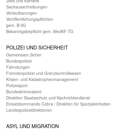
Jobs und Karriere
Sachaus­schreibungen
Verlautbarungen
Veröffentlichungspflichten
gem. B-VG
Bekanntgabepflicht gem. MedKF-TG
POLIZEI UND SICHER­HEIT
Gemein­sam.Sicher
Bundes­polizei
Fahndungen
Fremdenpolizei und Grenzkontrollwesen
Krisen- und Katastrophen­management
Polizeisport
Bundes­kriminal­amt
Direktion Staats­schutz und Nach­richten­dienst
Einsatz­kommando Cobra / Direktion für Spezialeinheiten
Landes­polizei­direk­tionen
ASYL UND MIGRA­TION