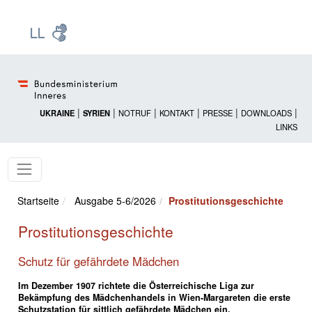
Zur Startseite: [Alt] +
Zum Hauptmenü: [Alt] +
Zum Headermenü: [Alt] +
Zum Inhalt: [Alt] +
Zum rechten Bereichsmenü: [Alt] +
Zur Sitemap: [Alt] +
Zum Footer: [Alt] +
[3]
[6]
[5]
[0]
[1]
[2]
[4]
|
|
|
|
|
|
UKRAINE
SYRIEN
NOTRUF
KONTAKT
PRESSE
DOWNLOADS
LINKS
Startseite
Ausgabe 5-6/2026
Prostitutionsgeschichte
Prostitutionsgeschichte
Schutz für gefährdete Mädchen
Im Dezember 1907 richtete die Österreichische Liga zur
Bekämpfung des Mädchenhandels in Wien-Margareten die erste
Schutzstation für sittlich gefährdete Mädchen ein.