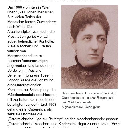
Um 1900 wohnten in Wien
über 1,5 Millionen Menschen.
Aus vielen Teilen der
Monarchie kamen Zuwanderer
nach Wien. Die
Arbeitslosigkeit war hoch; die
Prostitution geriet vielfach
außer behördlicher Kontrolle.
Viele Mädchen und Frauen
wurden von
Menschenhändlern mit
falschen Versprechungen
angeworben und landeten in
Bordellen im Ausland.
Bei einem Kongress 1899 in
London wurde die Schaffung
eines internationalen
Komitees zur Bekämpfung des
Celestina Truxa: Generalsekretärin der
Mädchenhandels beschlossen,
Österreichische Liga zur Bekämpfung
mit zentralen Komitees in den
des Mädchenhandels
beteiligten Ländern. Erst 1903
© geschichtewiki.wien.gv.at
gelang es in Österreich, als
zentrales Komitee die
„Österreichische Liga zur Bekämpfung des Mädchenhandels“ (später:
„Österreichische Mädchen- und Kinderschutzliga) zu installieren. Viele