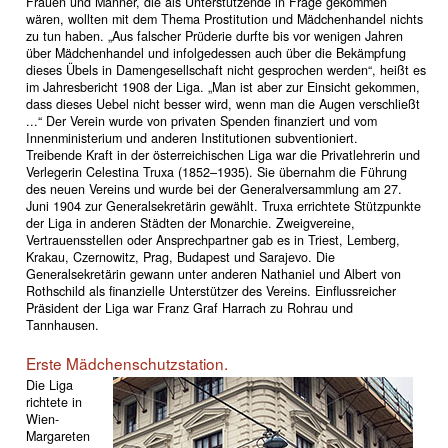
Frauen und Männer, die als Unterstützende in Frage gekommen
wären, wollten mit dem Thema Prostitution und Mädchenhandel nichts
zu tun haben. „Aus falscher Prüderie durfte bis vor wenigen Jahren
über Mädchenhandel und infolgedessen auch über die Bekämpfung
dieses Übels in Damengesellschaft nicht gesprochen werden“, heißt es
im Jahresbericht 1908 der Liga. „Man ist aber zur Einsicht gekommen,
dass dieses Uebel nicht besser wird, wenn man die Augen verschließt
...“ Der Verein wurde von privaten Spenden finanziert und vom
Innenministerium und anderen Institutionen subventioniert.
Treibende Kraft in der österreichischen Liga war die Privatlehrerin und
Verlegerin Celestina Truxa (1852–1935). Sie übernahm die Führung
des neuen Vereins und wurde bei der Generalversammlung am 27.
Juni 1904 zur Generalsekretärin gewählt. Truxa errichtete Stützpunkte
der Liga in anderen Städten der Monarchie. Zweigvereine,
Vertrauensstellen oder Ansprechpartner gab es in Triest, Lemberg,
Krakau, Czernowitz, Prag, Budapest und Sarajevo. Die
Generalsekretärin gewann unter anderen Nathaniel und Albert von
Rothschild als finanzielle Unterstützer des Vereins. Einflussreicher
Präsident der Liga war Franz Graf Harrach zu Rohrau und
Tannhausen.
Erste Mädchenschutzstation.
Die Liga
richtete in
Wien-
Margareten