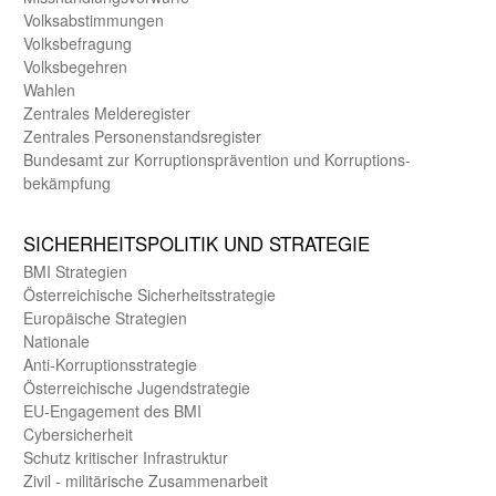
Volks­abstimmungen
Volks­befragung
Volks­begehren
Wahlen
Zentrales Melde­register
Zentrales Personen­stands­register
Bundes­amt zur Korrup­tions­prävention und Korrup­tions­
bekämpfung
SICHER­HEITS­POLITIK UND STRATEGIE
BMI Strategien
Öster­reichische Sicherheits­strategie
Europäische Strategien
Nationale
Anti-Korruptions­strategie
Öster­reichische Jugend­strategie
EU-Engagement des BMI
Cybersicherheit
Schutz kritischer Infra­struktur
Zivil - militärische Zusammen­arbeit