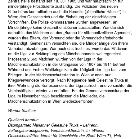
Zentralstelle bestand seit 18. Juli 1905 und war hauptsächlich für
minderjährige Prostituierte zuständig. Die Polizisten des neuen
Sittenbüros kontrollierten auch die Bordelle („öffentliche Häuser“) in
Wien; den Gassenstrich und die Einhaltung der einschlägigen
Vorschriften. Die Polizeikommissariate wurden angewiesen, an
Minderjährige keine Gesundheitsbücher auszustellen. Wandte sich
daraufhin das Mädchen an das „Bureau für sittenpolizeiliche Agenden“,
wurden ihre Eltern, der Vormund oder die Vormundschaftsbehörde
verständigt. Gemeinsam versuchten sie, die Minderjährige von ihrem
Vorhaben abzubringen. War auch das fruchtlos, wurde das Mädchen
an die Liga zur Bekämpfung des Mädchenhandels weitergereicht.
Insgesamt 2.663 Mädchen wurden von der Liga in der
Mädchenschutzstation in der Grüngasse von 1907 bis 1914 betreut.
Während des Ersten Weltkriegs kam die Tätigkeit der Liga fast zum
Erliegen. In der Mädchenschutzstation in Wien wurden nun
Kriegsverwundete versorgt. Nach Kriegsende hielt Celestina Truxa in
ihrer Wohnung die Korrespondenz der Liga aufrecht und versuchte, die
Vereinstätigkeit wieder zu entfalten. Bei der Generalversammlung der
Liga im November 1925 beschlossen die Mitglieder, die
Mädchenschutzstation in Wien wiederzuerrichten.
Werner Sabitzer
Quellen/Literatur:
Baumgartner, Marianne: Celestine Truxa − Lehrerin,
Zeitungsherausgeberin, Vereinsfunktionärin. In: Wiener
Geschichtsblätter. Verein für Geschichte der Stadt Wien 71, Heft