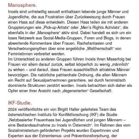
Manosphere.
Incels sind unfreiwillig sexuell enthaltsam lebende junge Männer und
Jugendliche, die aus Frustration über Zurückweisung durch Frauen
einen Hass auf diese entwickeln. Diesen Hass teilen sie mit anderen
Gruppierungen wie „Pick-up-Artists“ oder „Men’s Rights Activists“, die
ebenfalls in der „Manosphere“ aktiv sind. Dabei handelt es sich um ein
loses Netzwerk aus Social-Media-Gruppen, Foren und Blogs, in denen
abwertende Kommentare über Frauen, Rachefantasien und
Verschwörungsmythen über eine angebliche „Weltherrschaft“ von
Feministinnen verbreitet werden.
Im Unterschied zu anderen Gruppen führen Incels ihren Misserfolg bei
Frauen vor allem darauf zurück, selbst körperlich zu wenig „männlich“
zu wirken – und darauf, dass Frauen ausschließlich attraktive Männer
bevorzögen. Die natürliche patriarchale Ordnung, die allen Männern
ein Recht auf Sexualpartnerinnen garantiere, sei durch feministisch
dominierte Strukturen zerstört worden. Incels betrachten sich daher als
Opfer einer ihrer Ansicht nach „degenerierten“ Gesellschaft.
IKF-Studie.
2024 veröffentlichte ein von Birgitt Haller geleitetes Team des
österreichischen Instituts für Konfliktforschung (IKF) die Studie
„Netzbasierter Frauenhass bei Jugendlichen und jungen Männern –
eine Bestandsaufnahme zu Incels in Österreich“. Im Rahmen des vom
Sozialministerium geförderten Projekts wurden Expertinnen und
Experten aus der Extremismus- und Präventionsforschung, der