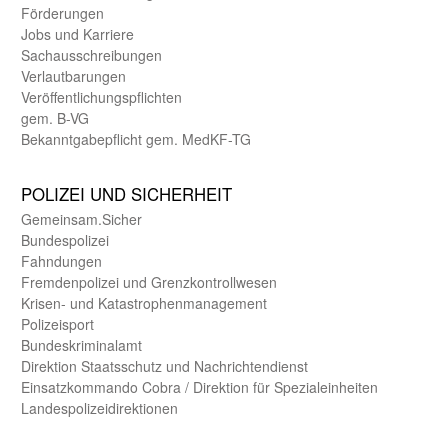
Förderungen
Jobs und Karriere
Sachaus­schreibungen
Verlautbarungen
Veröffentlichungspflichten
gem. B-VG
Bekanntgabepflicht gem. MedKF-TG
POLIZEI UND SICHER­HEIT
Gemein­sam.Sicher
Bundes­polizei
Fahndungen
Fremdenpolizei und Grenzkontrollwesen
Krisen- und Katastrophen­management
Polizeisport
Bundes­kriminal­amt
Direktion Staats­schutz und Nach­richten­dienst
Einsatz­kommando Cobra / Direktion für Spezialeinheiten
Landes­polizei­direk­tionen