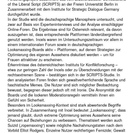
of the Liberal Script (SCRIPTS) an der Freien Universität Berlin in
Zusammenarbeit mit dem Institute for Strategic Dialogue Germany
durchgeführt wurde.
In der Studie wird die deutschsprachige Manosphere untersucht, und
zwar auf Basis von Experteninterviews und der Analyse einschlägiger
Online-Foren. Die Ergebnisse sind für Österreich relevant, da davon
auszugehen ist, dass entsprechende Plattformen länderübergreifend
genutzt werden. Incels waren im Untersuchungszeitraum vor allem in
einem internationalen Forum sowie in deutschsprachigen
Looksmaxxing-Boards aktiv – Plattformen, auf denen Strategien zur
Optimierung des eigenen Aussehens diskutiert werden – um für
Frauen attraktiver zu erscheinen.
Erkenntnisse des österreichischen Instituts für Konfliktforschung –
etwa zur geringen Zahl der Incels oder zu Überschneidungen mit der
rechtsextremen Szene – bestätigen sich in der SCRIPTS-Studie. In
den analysierten Foren finden sich gewaltverherrlichende Sprache und
faschistische Memes. Die Nutzer sind sich möglicher Beobachtung
bewusst, begegnen dieser jedoch oft mit Ironie. Die Anonymität der
Boards und die lockeren Moderationsregeln vermitteln ihnen ein
Gefühl von Sicherheit.
Besonders im Looksmaxxing-Kontext sind stark abwertende Begriffe
verbreitet. In Zusammenhang mit Incel bedeutet „Looksmaxxing“, dass
jemand glaubt, durch extreme Optimierung seines Aussehens seine
Chancen auf Beziehungen zu verbessern. Thematisiert werden auch
Suizid („ropemaxxing“) sowie mögliche Nachahmungstaten nach dem
Vorbild Elliot Rodgers. Einzelne Nutzer rechtfertigen Femizide; Gewalt