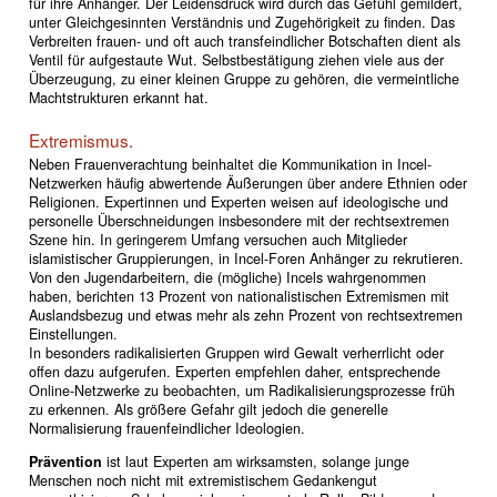
für ihre Anhänger. Der Leidensdruck wird durch das Gefühl gemildert,
unter Gleichgesinnten Verständnis und Zugehörigkeit zu finden. Das
Verbreiten frauen- und oft auch transfeindlicher Botschaften dient als
Ventil für aufgestaute Wut. Selbstbestätigung ziehen viele aus der
Überzeugung, zu einer kleinen Gruppe zu gehören, die vermeintliche
Machtstrukturen erkannt hat.
Extremismus.
Neben Frauenverachtung beinhaltet die Kommunikation in Incel-
Netzwerken häufig abwertende Äußerungen über andere Ethnien oder
Religionen. Expertinnen und Experten weisen auf ideologische und
personelle Überschneidungen insbesondere mit der rechtsextremen
Szene hin. In geringerem Umfang versuchen auch Mitglieder
islamistischer Gruppierungen, in Incel-Foren Anhänger zu rekrutieren.
Von den Jugendarbeitern, die (mögliche) Incels wahrgenommen
haben, berichten 13 Prozent von nationalistischen Extremismen mit
Auslandsbezug und etwas mehr als zehn Prozent von rechtsextremen
Einstellungen.
In besonders radikalisierten Gruppen wird Gewalt verherrlicht oder
offen dazu aufgerufen. Experten empfehlen daher, entsprechende
Online-Netzwerke zu beobachten, um Radikalisierungsprozesse früh
zu erkennen. Als größere Gefahr gilt jedoch die generelle
Normalisierung frauenfeindlicher Ideologien.
Prävention
ist laut Experten am wirksamsten, solange junge
Menschen noch nicht mit extremistischem Gedankengut