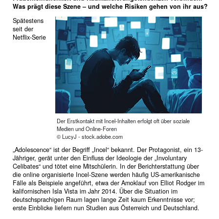
Was prägt diese Szene – und welche Risiken gehen von ihr aus?
Spätestens
seit der
Netflix-Serie
Der Erstkontakt mit Incel-Inhalten erfolgt oft über soziale
Medien und Online-Foren
© LucyJ - stock.adobe.com
„Adolescence“ ist der Begriff „Incel“ bekannt. Der Protagonist, ein 13-
Jähriger, gerät unter den Einfluss der Ideologie der „Involuntary
Celibates“ und tötet eine Mitschülerin. In der Berichterstattung über
die online organisierte Incel-Szene werden häufig US-amerikanische
Fälle als Beispiele angeführt, etwa der Amoklauf von Elliot Rodger im
kalifornischen Isla Vista im Jahr 2014. Über die Situation im
deutschsprachigen Raum lagen lange Zeit kaum Erkenntnisse vor;
erste Einblicke liefern nun Studien aus Österreich und Deutschland.