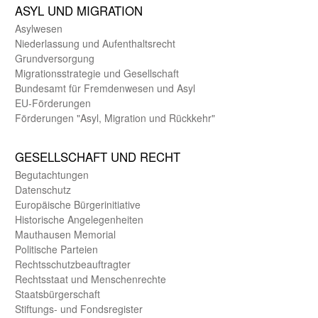
ASYL UND MIGRA­TION
Asyl­wesen
Nieder­lassung und Aufent­halts­recht
Grund­versorgung
Migrations­strategie und Gesell­schaft
Bundes­amt für Fremden­wesen und Asyl
EU-Förde­rungen
Förderungen "Asyl, Migration und Rückkehr"
GE­SELL­SCHAFT UND RECHT
Begut­achtungen
Daten­schutz
Europäische Bürger­initiative
Historische Angelegen­heiten
Mauthausen Memorial
Politische Parteien
Rechts­schutz­beauftragter
Rechts­staat und Menschen­rechte
Staats­bürger­schaft
Stiftungs- und Fonds­register