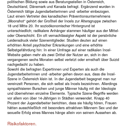
politischen Bildung sowie aus Beratungsstellen in Österreich,
Deutschland, Dänemark und Kanada befragt. Ergänzend wurden in
Österreich tätige Jugendarbeiterinnen und -arbeiter einbezogen.
Laut einem Vertreter des kanadischen Präventionsunternehmens
„Moonshot“ gehört der Großteil der Incels zur Altersgruppe zwischen
18 und Mitte 20. Ihr sozioökonomischer Hintergrund ist
unterschiedlich; radikalere Anhänger stammen häufiger aus der Mittel-
oder Oberschicht. Ein oft vernachlässigter Aspekt ist der persönliche
Leidensdruck vieler Szenemitglieder. Studien deuten auf einen
erhöhten Anteil psychischer Erkrankungen und eine erhöhte
Selbstgefährdung hin: In einer Umfrage auf einer radikalen Incel-
Website gaben mehr als zwei Drittel der Nutzer an, sich in den
vergangenen sechs Monaten selbst verletzt oder ernsthaft über Suizid
nachgedacht zu haben.
Sowohl die befragten Expertinnen und Experten als auch die
Jugendarbeiterinnen und -arbeiter gehen davon aus, dass die Incel-
Szene in Österreich klein ist. In der Jugendarbeit begegnet man nur
vereinzelt Personen, die sich selbst als Incels bezeichnen. Allerdings
sympathisieren Burschen und junge Männer häufig mit der Ideologie
und übernehmen einzelne Elemente. Typische Szene-Begriffe werden
vor allem von über 14-Jährigen in Städten verwendet. Knapp 40
Prozent der Jugendarbeiter berichten, dass sie häufig hören, Frauen
hätten ausschließlich mit besonders attraktiven Männern Sex und der
sexuelle Erfolg eines Mannes hänge allein von seinem Aussehen ab.
Risikofaktoren.