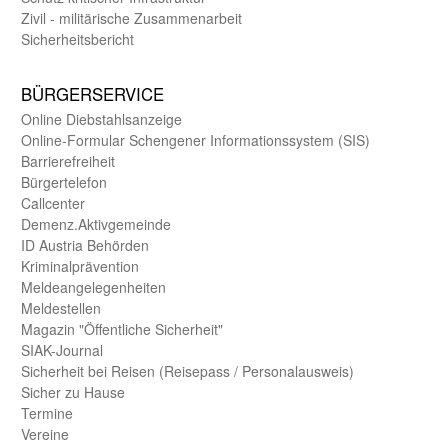
Zivil - militärische Zusammen­arbeit
Sicherheits­bericht
BÜRGER­SERVICE
Online Diebstahls­anzeige
Online-Formular Schengener Informationssystem (SIS)
Barriere­freiheit
Bürger­telefon
Call­center
Demenz.Aktiv­gemeinde
ID Austria Behörden
Kriminal­prävention
Melde­an­ge­le­gen­heiten
Meld­estellen
Magazin "Öffentliche Sicherheit"
SIAK-Journal
Sicherheit bei Reisen (Reise­pass / Personal­ausweis)
Sicher zu Hause
Termine
Vereine