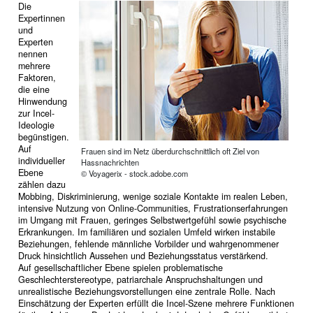
Die
Expertinnen
und
Experten
nennen
mehrere
Faktoren,
die eine
Hinwendung
zur Incel-
Ideologie
begünstigen.
Auf
Frauen sind im Netz überdurchschnittlich oft Ziel von
individueller
Hassnachrichten
Ebene
© Voyagerix - stock.adobe.com
zählen dazu
Mobbing, Diskriminierung, wenige soziale Kontakte im realen Leben,
intensive Nutzung von Online-Communities, Frustrationserfahrungen
im Umgang mit Frauen, geringes Selbstwertgefühl sowie psychische
Erkrankungen. Im familiären und sozialen Umfeld wirken instabile
Beziehungen, fehlende männliche Vorbilder und wahrgenommener
Druck hinsichtlich Aussehen und Beziehungsstatus verstärkend.
Auf gesellschaftlicher Ebene spielen problematische
Geschlechterstereotype, patriarchale Anspruchshaltungen und
unrealistische Beziehungsvorstellungen eine zentrale Rolle. Nach
Einschätzung der Experten erfüllt die Incel-Szene mehrere Funktionen