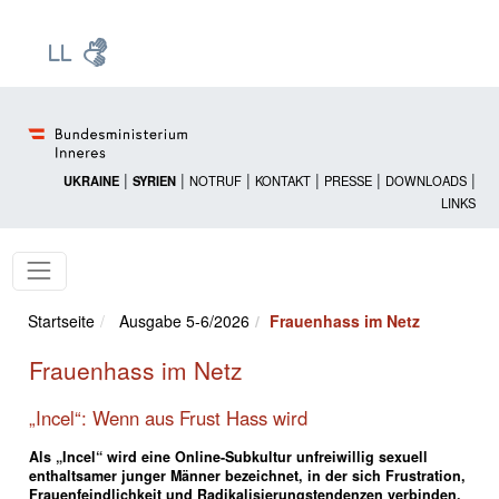
Zur Startseite: [Alt] +
Zum Hauptmenü: [Alt] +
Zum Headermenü: [Alt] +
Zum Inhalt: [Alt] +
Zum rechten Bereichsmenü: [Alt] +
Zur Sitemap: [Alt] +
Zum Footer: [Alt] +
[3]
[6]
[5]
[0]
[1]
[2]
[4]
|
|
|
|
|
|
UKRAINE
SYRIEN
NOTRUF
KONTAKT
PRESSE
DOWNLOADS
LINKS
Startseite
Ausgabe 5-6/2026
Frauenhass im Netz
Frauenhass im Netz
„Incel“: Wenn aus Frust Hass wird
Als „Incel“ wird eine Online-Subkultur unfreiwillig sexuell
enthaltsamer junger Männer bezeichnet, in der sich Frustration,
Frauenfeindlichkeit und Radikalisierungstendenzen verbinden.