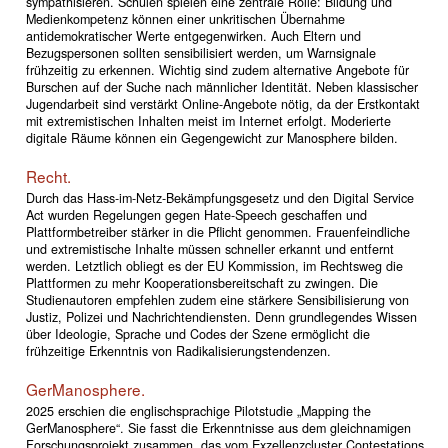
sympathisieren. Schulen spielen eine zentrale Rolle: Bildung und
Medienkompetenz können einer unkritischen Übernahme
antidemokratischer Werte entgegenwirken. Auch Eltern und
Bezugspersonen sollten sensibilisiert werden, um Warnsignale
frühzeitig zu erkennen. Wichtig sind zudem alternative Angebote für
Burschen auf der Suche nach männlicher Identität. Neben klassischer
Jugendarbeit sind verstärkt Online-Angebote nötig, da der Erstkontakt
mit extremistischen Inhalten meist im Internet erfolgt. Moderierte
digitale Räume können ein Gegengewicht zur Manosphere bilden.
Recht.
Durch das Hass-im-Netz-Bekämpfungsgesetz und den Digital Service
Act wurden Regelungen gegen Hate-Speech geschaffen und
Plattformbetreiber stärker in die Pflicht genommen. Frauenfeindliche
und extremistische Inhalte müssen schneller erkannt und entfernt
werden. Letztlich obliegt es der EU Kommission, im Rechtsweg die
Plattformen zu mehr Kooperationsbereitschaft zu zwingen. Die
Studienautoren empfehlen zudem eine stärkere Sensibilisierung von
Justiz, Polizei und Nachrichtendiensten. Denn grundlegendes Wissen
über Ideologie, Sprache und Codes der Szene ermöglicht die
frühzeitige Erkenntnis von Radikalisierungstendenzen.
GerManosphere.
2025 erschien die englischsprachige Pilotstudie „Mapping the
GerManosphere“. Sie fasst die Erkenntnisse aus dem gleichnamigen
Forschungsprojekt zusammen, das vom Exzellenzcluster Contestations