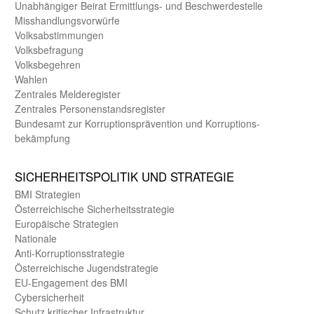
Unab­hängiger Beirat Ermittlungs- und Beschwerde­stelle
Misshandlungs­vorwürfe
Volks­abstimmungen
Volks­befragung
Volks­begehren
Wahlen
Zentrales Melde­register
Zentrales Personen­stands­register
Bundes­amt zur Korrup­tions­prävention und Korrup­tions­
bekämpfung
SICHER­HEITS­POLITIK UND STRATEGIE
BMI Strategien
Öster­reichische Sicherheits­strategie
Europäische Strategien
Nationale
Anti-Korruptions­strategie
Öster­reichische Jugend­strategie
EU-Engagement des BMI
Cybersicherheit
Schutz kritischer Infra­struktur