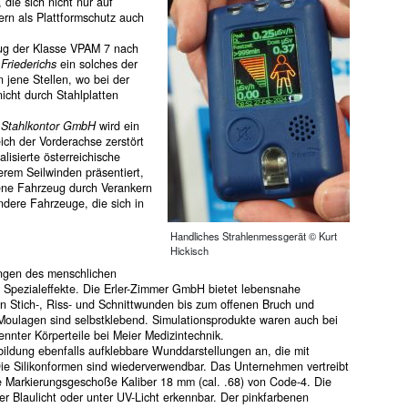
 die sich nicht nur auf
rn als Plattformschutz auch
eug der Klasse VPAM 7 nach
 Friederichs
ein solches der
 jene Stellen, wo bei der
icht durch Stahlplatten
r
Stahlkontor GmbH
wird ein
ch der Vorderachse zerstört
lisierte österreichische
rem Seilwinden präsentiert,
ene Fahrzeug durch Verankern
dere Fahrzeuge, die sich in
Handliches Strahlenmessgerät © Kurt
Hickisch
ngen des menschlichen
r Spezialeffekte. Die Erler-Zimmer GmbH bietet lebensnahe
n Stich-, Riss- und Schnittwunden bis zum offenen Bruch und
 Moulagen sind selbstklebend. Simulationsprodukte waren auch bei
nnter Körperteile bei Meier Medizintechnik.
sbildung ebenfalls aufklebbare Wunddarstellungen an, die mit
ie Silikonformen sind wiederverwendbar. Das Unternehmen vertreibt
ie Markierungsgeschoße Kaliber 18 mm (cal. .68) von Code-4. Die
r Blaulicht oder unter UV-Licht erkennbar. Der pinkfarbenen