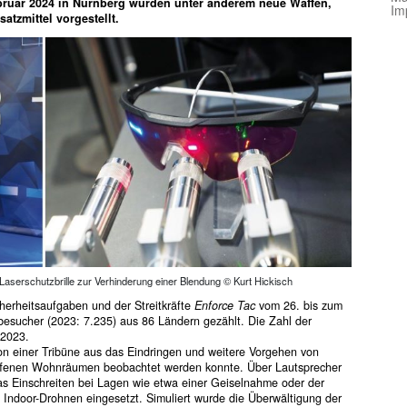
ruar 2024 in Nürnberg wurden unter anderem neue Waffen,
Im
tzmittel vorgestellt.
; Laserschutzbrille zur Verhinderung einer Blendung © Kurt Hickisch
erheitsaufgaben und der Streitkräfte
Enforce Tac
vom 26. bis zum
esucher (2023: 7.235) aus 86 Ländern gezählt. Die Zahl der
 2023.
n einer Tribüne aus das Eindringen und weitere Vorgehen von
offenen Wohnräumen beobachtet werden konnte. Über Lautsprecher
das Einschreiten bei Lagen wie etwa einer Geiselnahme oder der
 Indoor-Drohnen eingesetzt. Simuliert wurde die Überwältigung der