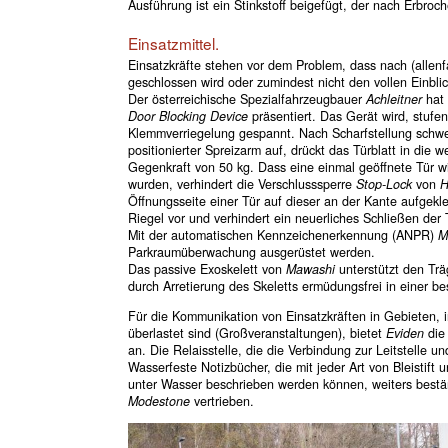
Ausführung ist ein Stinkstoff beigefügt, der nach Erbroc
Einsatzmittel.
Einsatzkräfte stehen vor dem Problem, dass nach (allenf
geschlossen wird oder zumindest nicht den vollen Einbl
Der österreichische Spezialfahrzeugbauer
Achleitner
hat 
Door Blocking Device
präsentiert. Das Gerät wird, stufen
Klemmverriegelung gespannt. Nach Scharfstellung schwen
positionierter Spreizarm auf, drückt das Türblatt in die 
Gegenkraft von 50 kg. Dass eine einmal geöffnete Tür wi
wurden, verhindert die Verschlusssperre
Stop-Lock
von
Öffnungsseite einer Tür auf dieser an der Kante aufgekl
Riegel vor und verhindert ein neuerliches Schließen der 
Mit der automatischen Kennzeichenerkennung (ANPR)
M
Parkraumüberwachung ausgerüstet werden.
Das passive Exoskelett von
Mawashi
unterstützt den Tr
durch Arretierung des Skeletts ermüdungsfrei in einer 
Für die Kommunikation von Einsatzkräften in Gebieten,
überlastet sind (Großveranstaltungen), bietet
Eviden
die
an. Die Relaisstelle, die die Verbindung zur Leitstelle u
Wasserfeste Notizbücher, die mit jeder Art von Bleistift
unter Wasser beschrieben werden können, weiters bestä
Modestone
vertrieben.