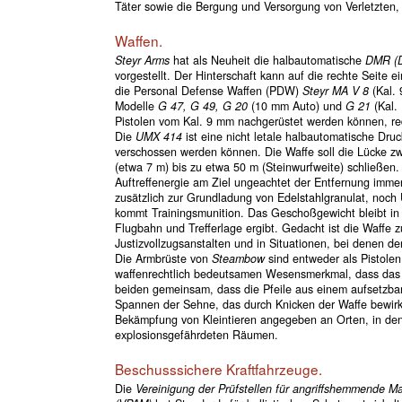
Täter sowie die Bergung und Versorgung von Verletzten
Waffen.
Steyr Arms
hat als Neuheit die halbautomatische
DMR (D
vorgestellt. Der Hinterschaft kann auf die rechte Seite
die Personal Defense Waffen (PDW)
Steyr MA V 8
(Kal.
Modelle
G 47, G 49, G 20
(10 mm Auto) und
G 21
(Kal.
Pistolen vom Kal. 9 mm nachgerüstet werden können, red
Die
UMX 414
ist eine nicht letale halbautomatische Dru
verschossen werden können. Die Waffe soll die Lücke 
(etwa 7 m) bis zu etwa 50 m (Steinwurfweite) schließen.
Auftreffenergie am Ziel ungeachtet der Entfernung immer
zusätzlich zur Grundladung von Edelstahlgranulat, noch
kommt Trainingsmunition. Das Geschoßgewicht bleibt in a
Flugbahn und Trefferlage ergibt. Gedacht ist die Waffe 
Justizvollzugsanstalten und in Situationen, bei denen d
Die Armbrüste von
Steambow
sind entweder als Pistole
waffenrechtlich bedeutsamen Wesensmerkmal, dass das Ge
beiden gemeinsam, dass die Pfeile aus einem aufsetzb
Spannen der Sehne, das durch Knicken der Waffe bewirkt
Bekämpfung von Kleintieren angegeben an Orten, in den
explosionsgefährdeten Räumen.
Beschusssichere Kraftfahrzeuge.
Die
Vereinigung der Prüfstellen für angriffshemmende Ma