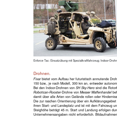
Enforce Tac: Einsatzübung mit Spezialkraftfahrzeug; Indoor-Droh
Drohnen.
Fixar
bietet vom Aufbau her futuristisch anmutende Droh
150 bzw., je nach Modell, 300 km an, entweder autonom 
Bei den Indoor-Drohnen von
SH Sky-Hero
sind die Rotorb
Robotican-Rooster
-Drohne von
Messer Waffenhandel
bef
damit über alle Arten von Gelände rollen oder Hinderniss
Die zur raschen Orientierung über ein Aufklärungsgebi
ihren Start- und Landeplatz und ist mit dem Fahrzeug u
Steighöhe beträgt 45 m. Start und Landung erfolgen dur
Unternehmensangaben nicht erforderlich. Bildaufnahmen 