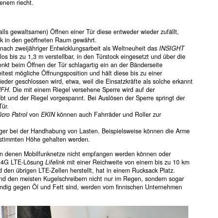
henem riecht.
alls gewaltsamen) Öffnen einer Tür diese entweder wieder zufällt,
ick in den geöffneten Raum gewährt.
nach zweijähriger Entwicklungsarbeit als Weltneuheit das
INSIGHT
los bis zu 1,3 m verstellbar, in den Türstock eingesetzt und über die
kt beim Öffnen der Tür schlagartig ein an der Bänderseite
weitest mögliche Öffnungsposition und hält diese bis zu einer
eder geschlossen wird, etwa, weil die Einsatzkräfte als solche erkannt
HFH
. Die mit einem Riegel versehene Sperre wird auf der
ebt und der Riegel vorgespannt. Bei Auslösen der Sperre springt der
Tür.
icro Patrol
von
EKIN
können auch Fahrräder und Roller zur
äger bei der Handhabung von Lasten. Beispielsweise können die Arme
bestimmten Höhe gehalten werden.
 in denen Mobilfunknetze nicht empfangen werden können oder
 4G LTE-Lösung
Lifelink
mit einer Reichweite von einem bis zu 10 km
nd den übrigen LTE-Zellen herstellt, hat in einem Rucksack Platz.
 und den meisten Kugelschreibern nicht nur im Regen, sondern sogar
ndig gegen Öl und Fett sind, werden vom finnischen Unternehmen