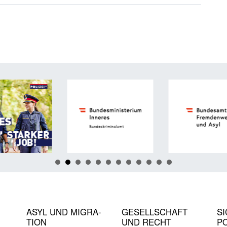
ASYL UND MIGRA­
GE­SELL­SCHAFT
SI
TION
UND RECHT
PO