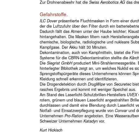
Zur Drohnenabwehr hat die
Swiss Aerobotics AG
das dre
Gefahrstoffe.
ILC Dover
präsentierte Fluchtmasken in Form einer durc
der die Luftzufuhr über den Filter durch ein batteriebetr
Dadurch fällt das Atmen unter der Haube leichter; Klau
hintangehalten. Die Masken filtern nach Herstellerang
chemische, biologische, radiologische und nukleare Su
Kampfgase. Der Akku hält 30 Minuten.
Dekontamination, auch von Kampfmitteln, bietet die Fi
Systeme für die CBRN-Dekontamination stellte die
Kärc
Die
Siegrist GmbH
produziert Mini-Strahlenmessgeräte. Ei
hinterlegter Bibliothek zeigt an, um welches Nuklid es si
Sprengstoffspürgeräte dieses Unternehmens können Spr
Kleidung schnell erkennen und identifizieren.
Die Drogendetektion durch
DrugWipe
von
Securetec
biet
rasches Ergebnis und kommt mit weniger Speichel aus.
Am Stand des Laserlicht-Schutzbrillen-Herstellers
UVEX
w
rotem, grünem und blauen Laserlicht angestrahlten Brille
durchlassen und damit eine Blendung durch Laserlicht ve
Notfall- und Einsatzverpflegung wurde von
Convar
und d
Unternehmen
Pro-Ration
angeboten. Eine Wasseraufbere
Schweizer Unternehmen
Katadyn
vor.
Kurt Hickisch