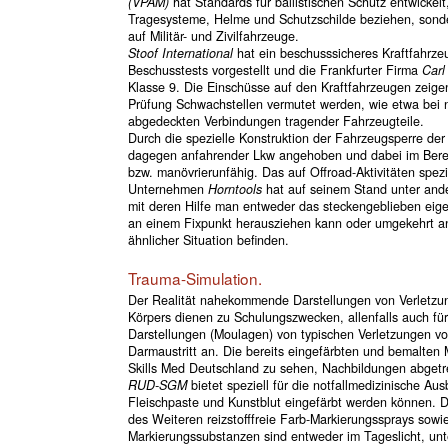
(VPAM)
hat Standards für ballistischen Schutz entwickelt,
Tragesysteme, Helme und Schutzschilde beziehen, sonde
auf Militär- und Zivilfahrzeuge.
Stoof International
hat ein beschusssicheres Kraftfahrz
Beschusstests vorgestellt und die Frankfurter Firma
Carl
Klasse 9. Die Einschüsse auf den Kraftfahrzeugen zeigen
Prüfung Schwachstellen vermutet werden, wie etwa bei n
abgedeckten Verbindungen tragender Fahrzeugteile.
Durch die spezielle Konstruktion der Fahrzeugsperre de
dagegen anfahrender Lkw angehoben und dabei im Berei
bzw. manövrierunfähig. Das auf Offroad-Aktivitäten spezia
Unternehmen
Horntools
hat auf seinem Stand unter ande
mit deren Hilfe man entweder das steckengeblieben eig
an einem Fixpunkt herausziehen kann oder umgekehrt an
ähnlicher Situation befinden.
Trauma-Simulation.
Der Realität nahekommende Darstellungen von Verletzu
Körpers dienen zu Schulungszwecken, allenfalls auch fü
Darstellungen (Moulagen) von typischen Verletzungen vo
Darmaustritt an. Die bereits eingefärbten und bemalten
Skills Med Deutschland zu sehen, Nachbildungen abgetre
RUD-SGM
bietet speziell für die notfallmedizinische Au
Fleischpaste und Kunstblut eingefärbt werden können. D
des Weiteren reizstofffreie Farb-Markierungssprays sow
Markierungssubstanzen sind entweder im Tageslicht, unte