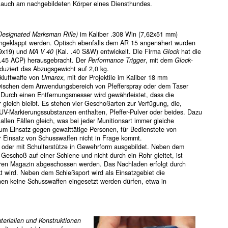
, auch am nachgebildeten Körper eines Diensthundes.
esignated Marksman Rifle)
im Kaliber .308 Win (7,62x51 mm)
 eingeklappt werden. Optisch ebenfalls dem AR 15 angenähert wurden
 9x19) und
MA V 40
(Kal. .40 S&W) entwickelt. Die Firma
Glock
hat die
 .45 ACP) herausgebracht. Der
Performance Trigger
, mit dem
Glock
-
uziert das Abzugsgewicht auf 2,0 kg.
ckluftwaffe von
Umarex
, mit der Projektile im Kaliber 18 mm
zwischen dem Anwendungsbereich von Pfefferspray oder dem Taser
 Durch einen Entfernungsmesser wird gewährleistet, dass die
 gleich bleibt. Es stehen vier Geschoßarten zur Verfügung, die,
 UV-Markierungssubstanzen enthalten, Pfeffer-Pulver oder beides. Dazu
llen Fällen gleich, was bei jeder Munitionsart immer gleiche
zum Einsatz gegen gewalttätige Personen, für Bedienstete von
er Einsatz von Schusswaffen nicht in Frage kommt.
n oder mit Schulterstütze in Gewehrform ausgebildet. Neben dem
schoß auf einer Schiene und nicht durch ein Rohr gleitet, ist
aren Magazin abgeschossen werden. Das Nachladen erfolgt durch
 wird. Neben dem Schießsport wird als Einsatzgebiet die
en keine Schusswaffen eingesetzt werden dürfen, etwa in
terialien und Konstruktionen