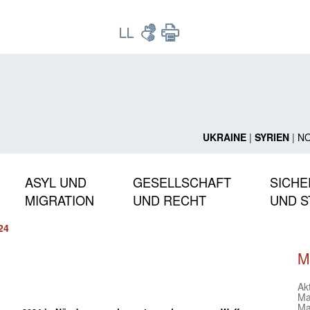
UKRAINE
|
SYRIEN
|
N
ASYL UND
GESELLSCHAFT
SICHE
MIGRATION
UND RECHT
UND S
24
M
Ak
Ma
Ma