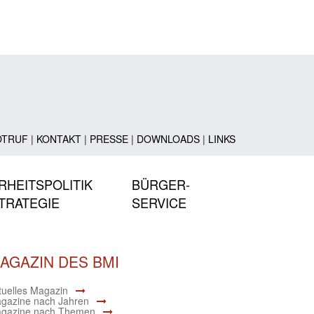
OTRUF
|
KONTAKT
|
PRESSE
|
DOWNLOADS
|
LINKS
RHEITSPOLITIK
BÜRGER-
TRATEGIE
SERVICE
AGAZIN DES BMI
tuelles Magazin
gazine nach Jahren
gazine nach Themen