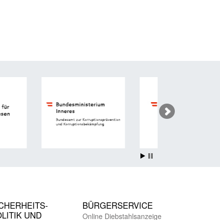
CHER­HEITS­
BÜRGER­SERVICE
LITIK UND
Online Diebstahls­anzeige