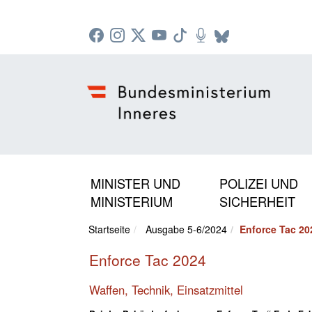
Zur Startseite: [Alt] +
Zum Hauptmenü: [Alt] +
Zum Headermenü: [Alt] +
Zum Inhalt: [Alt] +
Zum rechten Bereichsmenü: [Alt] +
Zur Sitemap: [Alt] +
Zum Footer: [Alt] +
[3]
[6]
[5]
[0]
[1]
[2]
[4]
MINISTER UND
POLIZEI UND
MINISTERIUM
SICHERHEIT
Startseite
Ausgabe 5-6/2024
Enforce Tac 20
Enforce Tac 2024
Waffen, Technik, Einsatzmittel