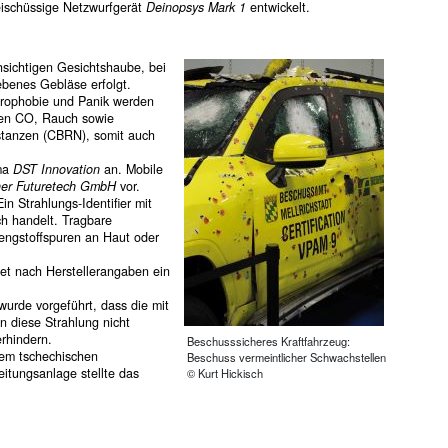
ischüssige Netzwurfgerät
Deinopsys Mark 1
entwickelt.
hsichtigen Gesichtshaube, bei
iebenes Gebläse erfolgt.
strophobie und Panik werden
aben CO, Rauch sowie
bstanzen (CBRN), somit auch
rma
DST Innovation
an. Mobile
her Futuretech GmbH
vor.
n Strahlungs-Identifier mit
ch handelt. Tragbare
engstoffspuren an Haut oder
et nach Herstellerangaben ein
urde vorgeführt, dass die mit
n diese Strahlung nicht
rhindern.
Beschusssicheres Kraftfahrzeug:
em tschechischen
Beschuss vermeintlicher Schwachstellen
itungsanlage stellte das
© Kurt Hickisch