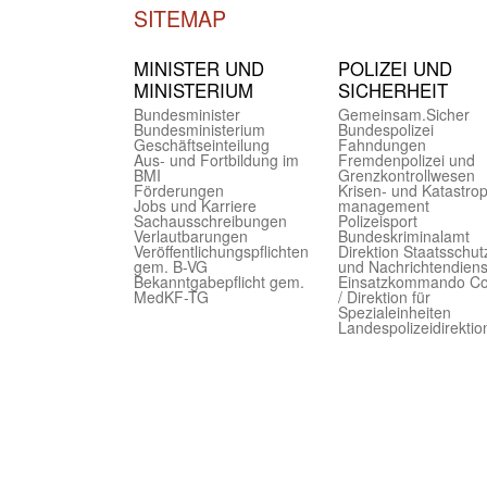
SITEMAP
MINISTER UND
POLIZEI UND
MINIST­ERIUM
SICHER­HEIT
Bundes­minister
Gemein­sam.Sicher
Bundes­ministerium
Bundes­polizei
Geschäfts­einteilung
Fahndungen
Aus- und Fortbildung im
Fremdenpolizei und
BMI
Grenzkontrollwesen
Förderungen
Krisen- und Katastro
Jobs und Karriere
management
Sachaus­schreibungen
Polizeisport
Verlautbarungen
Bundes­kriminal­amt
Veröffentlichungspflichten
Direktion Staats­schut
gem. B-VG
und Nach­richten­diens
Bekanntgabepflicht gem.
Einsatz­kommando C
MedKF-TG
/ Direktion für
Spezialeinheiten
Landes­polizei­direk­ti