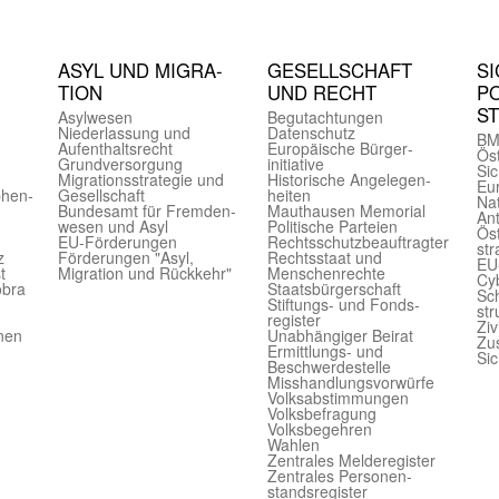
ASYL UND MIGRA­
GE­SELL­SCHAFT
SI
TION
UND RECHT
PO
S
Asyl­wesen
Begut­achtungen
Nieder­lassung und
Daten­schutz
BM
Aufent­halts­recht
Europäische Bürger­
Öst
Grund­versorgung
initiative
Sic
Migrations­strategie und
Historische Angelegen­
Eu
phen­
Gesell­schaft
heiten
Nat
Bundes­amt für Fremden­
Mauthausen Memorial
Ant
wesen und Asyl
Politische Parteien
Öst
EU-Förde­rungen
Rechts­schutz­beauftragter
str
z
Förderungen "Asyl,
Rechts­staat und
EU
t
Migration und Rückkehr"
Menschen­rechte
Cyb
obra
Staats­bürger­schaft
Sch
Stiftungs- und Fonds­
str
register
Ziv
onen
Unab­hängiger Beirat
Zu
Ermittlungs- und
Sic
Beschwerde­stelle
Misshandlungs­vorwürfe
Volks­abstimmungen
Volks­befragung
Volks­begehren
Wahlen
Zentrales Melde­register
Zentrales Personen­
stands­register