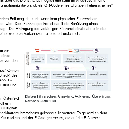
alls über das Diensthandy möglich und kann im Anschluss an eine
unabhängig davon, ob ein QR-Code eines „digitalen Führerscheines“
jedem Fall möglich, auch wenn kein physischer Führerschein
ndet wird. Dem Fahrzeuglenker ist damit die Benützung eines
rsagt. Die Eintragung der vorläufigen Führerscheinabnahme in das
iner weiteren Verkehrskontrolle sofort ersichtlich.
ür die
 eines
ies von den
nes“ können
-Check“ des
App „E-
ustria und
Digitaler Führerschein: Anmeldung, Aktivierung, Überprüfung,
in Österreich
Nachweis Grafik: BMI
ll er in
 Gültigkeit
Scheckkartenführerscheins gekoppelt. In weiterer Folge wird an dem
Klimatickets und der E-Card gearbeitet, die auf die E-Ausweis-