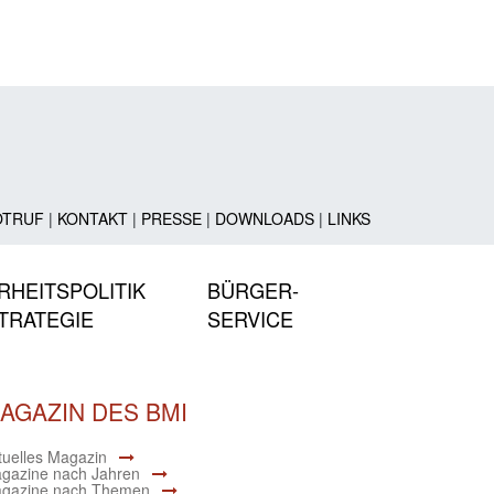
OTRUF
|
KONTAKT
|
PRESSE
|
DOWNLOADS
|
LINKS
RHEITSPOLITIK
BÜRGER-
TRATEGIE
SERVICE
AGAZIN DES BMI
tuelles Magazin
gazine nach Jahren
gazine nach Themen