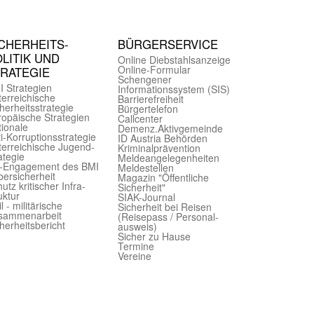
CHER­HEITS­
BÜRGER­SERVICE
LITIK UND
Online Diebstahls­anzeige
Online-Formular
TRATEGIE
Schengener
I Strategien
Informationssystem (SIS)
er­reichische
Barriere­freiheit
herheits­strategie
Bürger­telefon
ropäische Strategien
Call­center
ionale
Demenz.Aktiv­gemeinde
i-Korruptions­strategie
ID Austria Behörden
er­reichische Jugend­
Kriminal­prävention
ategie
Melde­an­ge­le­gen­heiten
-Engagement des BMI
Meld­estellen
ersicherheit
Magazin "Öffentliche
utz kritischer Infra­
Sicherheit"
uktur
SIAK-Journal
il - militärische
Sicherheit bei Reisen
sammen­arbeit
(Reise­pass / Personal­
herheits­bericht
ausweis)
Sicher zu Hause
Termine
Vereine