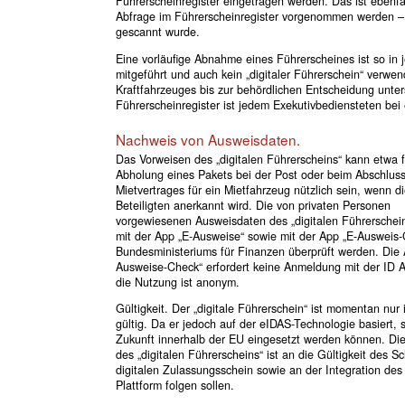
Führerscheinregister eingetragen werden. Das ist ebenf
Abfrage im Führerscheinregister vorgenommen werden – 
gescannt wurde.
Eine vorläufige Abnahme eines Führerscheines ist so in 
mitgeführt und auch kein „digitaler Führerschein“ verwe
Kraftfahrzeuges bis zur behördlichen Entscheidung unte
Führerscheinregister ist jedem Exekutivbediensteten bei e
Nachweis von Ausweisdaten.
Das Vorweisen des „digitalen Führerscheins“ kann etwa f
Abholung eines Pakets bei der Post oder beim Abschluss
Mietvertrages für ein Mietfahrzeug nützlich sein, wenn d
Beteiligten anerkannt wird. Die von privaten Personen
vorgewiesenen Ausweisdaten des „digitalen Führerschei
mit der App „E-Ausweise“ sowie mit der App „E-Ausweis
Bundesministeriums für Finanzen überprüft werden. Die 
Ausweise-Check“ erfordert keine Anmeldung mit der ID A
die Nutzung ist anonym.
Gültigkeit. Der „digitale Führerschein“ ist momentan nur 
gültig. Da er jedoch auf der eIDAS-Technologie basiert, so
Zukunft innerhalb der EU eingesetzt werden können. Die
des „digitalen Führerscheins“ ist an die Gültigkeit des 
digitalen Zulassungsschein sowie an der Integration des 
Plattform folgen sollen.