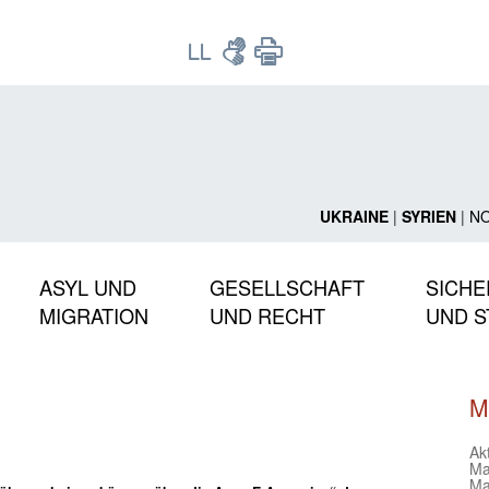
UKRAINE
|
SYRIEN
|
N
ASYL UND
GESELLSCHAFT
SICHE
MIGRATION
UND RECHT
UND S
M
Ak
Ma
Ma