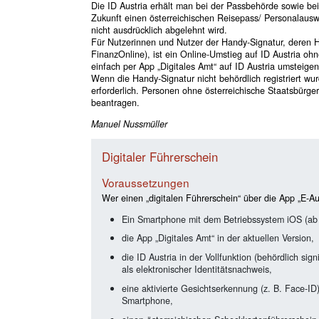
Die ID Austria erhält man bei der Passbehörde sowie be
Zukunft einen österreichischen Reisepass/ Personalauswe
nicht ausdrücklich abgelehnt wird.
Für Nutzerinnen und Nutzer der Handy-Signatur, deren Ha
FinanzOnline), ist ein Online-Umstieg auf ID Austria ohn
einfach per App „Digitales Amt“ auf ID Austria umsteigen
Wenn die Handy-Signatur nicht behördlich registriert wurd
erforderlich. Personen ohne österreichische Staatsbürge
beantragen.
Manuel Nussmüller
Digitaler Führerschein
Voraussetzungen
Wer einen „digitalen Führerschein“ über die App „E-Au
Ein Smartphone mit dem Betriebssystem iOS (ab V
die App „Digitales Amt“ in der aktuellen Version,
die ID Austria in der Vollfunktion (behördlich sig
als elektronischer Identitätsnachweis,
eine aktivierte Gesichtserkennung (z. B. Face-ID
Smartphone,