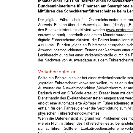
Inhaber einer E-ID und Besitzer eines Scheckkarte
Bundesministeriums für Finanzen am Smartphone ein
Mitführen des Scheckkartenführerscheines beim Lenk
Der „digitale Führerschein“ ist Österreichs erster elektron
Ausweis. Er kann über die Ausweisplattform (die App „E
des Finanzministeriums aktiviert werden (
www.oesterreich
eausweise.html). Innerhalb des ersten Monats wurden 1
digitale Führerscheine aktiviert, die Polizei kontrollierte 
4.600-mal. Für den „digitalen Führerschein“ ergeben sic
Anwendungsmöglichkeiten: Erstens der Nachweis einer g
Lenkberechtigung bei einer Verkehrskontrolle durch die P
der Nachweis von Ausweisdaten aus dem Führerscheinreg
Verkehrskontrollen.
Sollte ein Fahrzeuglenker bei einer Verkehrskontrolle se
„digitalen Führerschein“ vorweisen wollen, muss er in de
Ausweise“ die Auswahlmöglichkeit „Verkehrskontrolle“ au
Dadurch wird ein QR-Code erzeugt. Dieser kann mit de
Diensthandy des Exekutivbediensteten eingescannt wer
erfolgt eine automatisierte Abfrage im Führerscheinregis
entfällt für den Fahrzeuglenker die Verpflichtung zum Mi
physischen Führerscheindokumentes.
Wenn die Dateneinsicht aufgrund von Problemen des mobil
wie ein Nichtmitführen des Führerscheines zu behandeln
sich zu führen. Sollte ein Exekutivbediensteter eine vo