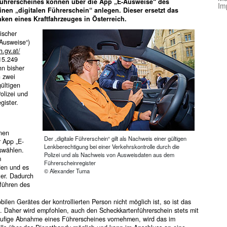
nführerscheines können über die App „E-Ausweise“ des
Im
en „digitalen Führerschein“ anlegen. Dieser ersetzt das
en eines Kraftfahrzeuges in Österreich.
ischer
-Ausweise“)
.gv.at/
15.249
ihn bisher
h zwei
ültigen
olizei und
ister.
inen
Der „digitale Führerschein“ gilt als Nachweis einer gültigen
r App „E-
Lenkberechtigung bei einer Verkehrskontrolle durch die
swählen.
Polizei und als Nachweis von Ausweisdaten aus dem
m
Führerscheinregister
den und es
© Alexander Tuma
ter. Dadurch
tführen des
en Gerätes der kontrollierten Person nicht möglich ist, so ist das
. Daher wird empfohlen, auch den Scheckkartenführerschein stets mit
rläufige Abnahme eines Führerscheines vornehmen, wird das im