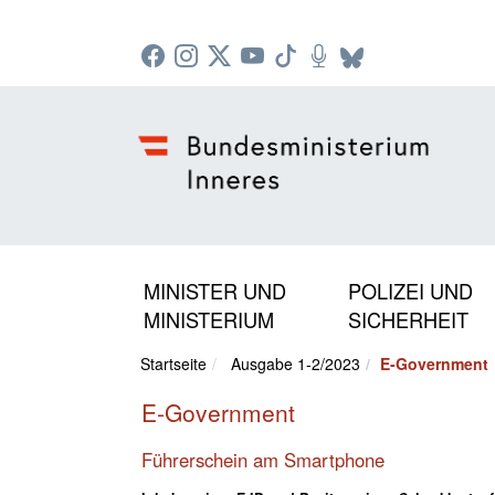
Zur Startseite: [Alt] +
Zum Hauptmenü: [Alt] +
Zum Headermenü: [Alt] +
Zum Inhalt: [Alt] +
Zum rechten Bereichsmenü: [Alt] +
Zur Sitemap: [Alt] +
Zum Footer: [Alt] +
[3]
[6]
[5]
[0]
[1]
[2]
[4]
MINISTER UND
POLIZEI UND
MINISTERIUM
SICHERHEIT
Startseite
Ausgabe 1-2/2023
E-Government
E-Government
Führerschein am Smartphone