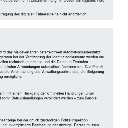
 – da derzeit nur in Zusammenhang mit diesem ein digitales Foto
tragung des digitalen Führerscheins nicht erforderlich.
ird das Meldeverfahren österreichweit automationsunterstützt
räten bei der Verifizierung der Identitätsdokumente werden die
tellen technisch unterstützt und die Daten im Zentralen
eren lokalen Anwendungen automatisch übernommen. Das Projekt
rdies die Vereinfachung des Verwaltungsaufwandes, die Steigerung
ng ermöglichen.
kann mit einem Rückgang der kriminellen Handlungen unter
 somit Betrugshandlungen verhindert werden – zum Beispiel
eanzeige bei der örtlich zuständigen Polizeiinspektion
e und unkomplizierte Bearbeitung der Anzeige. Derzeit müssen