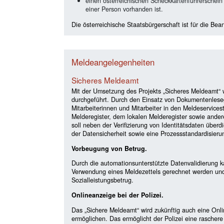
einen österreichischen Scheckkartenführerschein
einer Person vorhanden ist.
Die österreichische Staatsbürgerschaft ist für die Bean
Meldeangelegenheiten
Sicheres Meldeamt
Mit der Umsetzung des Projekts „Sicheres Meldeamt“ w
durchgeführt. Durch den Einsatz von Dokumentenlesege
Mitarbeiterinnen und Mitarbeiter in den Meldeservices
Melderegister, dem lokalen Melderegister sowie and
soll neben der Verifizierung von Identitätsdaten übe
der Datensicherheit sowie eine Prozessstandardisieru
Vorbeugung von Betrug.
Durch die automationsunterstützte Datenvalidierung 
Verwendung eines Meldezettels gerechnet werden und
Sozialleistungsbetrug.
Onlineanzeige bei der Polizei.
Das „Sichere Meldeamt“ wird zukünftig auch eine Onlin
ermöglichen. Das ermöglicht der Polizei eine rascher