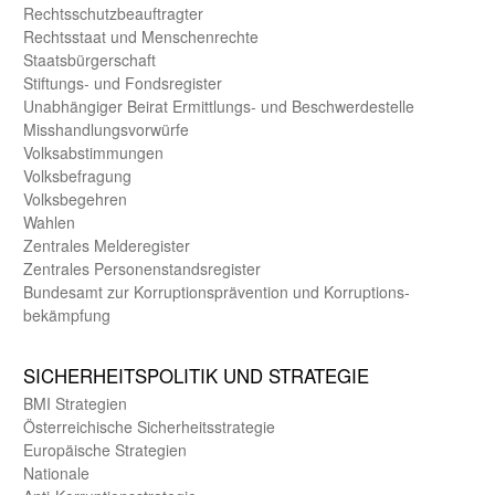
Rechts­schutz­beauftragter
Rechts­staat und Menschen­rechte
Staats­bürger­schaft
Stiftungs- und Fonds­register
Unab­hängiger Beirat Ermittlungs- und Beschwerde­stelle
Misshandlungs­vorwürfe
Volks­abstimmungen
Volks­befragung
Volks­begehren
Wahlen
Zentrales Melde­register
Zentrales Personen­stands­register
Bundes­amt zur Korrup­tions­prävention und Korrup­tions­
bekämpfung
SICHER­HEITS­POLITIK UND STRATEGIE
BMI Strategien
Öster­reichische Sicherheits­strategie
Europäische Strategien
Nationale