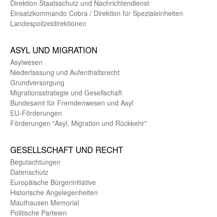
Direktion Staats­schutz und Nach­richten­dienst
Einsatz­kommando Cobra / Direktion für Spezialeinheiten
Landes­polizei­direk­tionen
ASYL UND MIGRA­TION
Asyl­wesen
Nieder­lassung und Aufent­halts­recht
Grund­versorgung
Migrations­strategie und Gesell­schaft
Bundes­amt für Fremden­wesen und Asyl
EU-Förde­rungen
Förderungen "Asyl, Migration und Rückkehr"
GE­SELL­SCHAFT UND RECHT
Begut­achtungen
Daten­schutz
Europäische Bürger­initiative
Historische Angelegen­heiten
Mauthausen Memorial
Politische Parteien