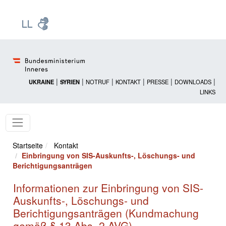
Zur Startseite: [Alt] +
Zum Hauptmenü: [Alt] +
Zum Headermenü: [Alt] +
Zum Inhalt: [Alt] +
Zum rechten Bereichsmenü: [Alt] +
Zur Sitemap: [Alt] +
Zum Footer: [Alt] +
[3]
[6]
[5]
[0]
[1]
[2]
[4]
|
|
|
|
|
|
UKRAINE
SYRIEN
NOTRUF
KONTAKT
PRESSE
DOWNLOADS
LINKS
Startseite
Kontakt
Einbringung von SIS-Auskunfts-, Löschungs- und
Berichtigungsanträgen
Informationen zur Einbringung von SIS-
Auskunfts-, Löschungs- und
Berichtigungsanträgen (Kundmachung
gemäß § 13 Abs. 2 AVG)