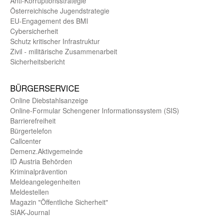
Anti-Korruptions­strategie
Öster­reichische Jugend­strategie
EU-Engagement des BMI
Cybersicherheit
Schutz kritischer Infra­struktur
Zivil - militärische Zusammen­arbeit
Sicherheits­bericht
BÜRGER­SERVICE
Online Diebstahls­anzeige
Online-Formular Schengener Informationssystem (SIS)
Barriere­freiheit
Bürger­telefon
Call­center
Demenz.Aktiv­gemeinde
ID Austria Behörden
Kriminal­prävention
Melde­an­ge­le­gen­heiten
Meld­estellen
Magazin "Öffentliche Sicherheit"
SIAK-Journal