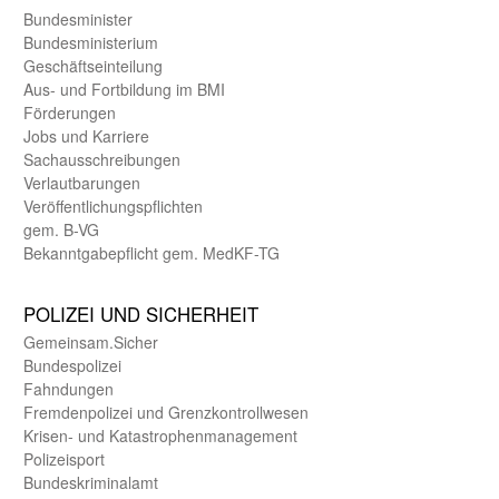
Bundes­minister
Bundes­ministerium
Geschäfts­einteilung
Aus- und Fortbildung im BMI
Förderungen
Jobs und Karriere
Sachaus­schreibungen
Verlautbarungen
Veröffentlichungspflichten
gem. B-VG
Bekanntgabepflicht gem. MedKF-TG
POLIZEI UND SICHER­HEIT
Gemein­sam.Sicher
Bundes­polizei
Fahndungen
Fremdenpolizei und Grenzkontrollwesen
Krisen- und Katastrophen­management
Polizeisport
Bundes­kriminal­amt