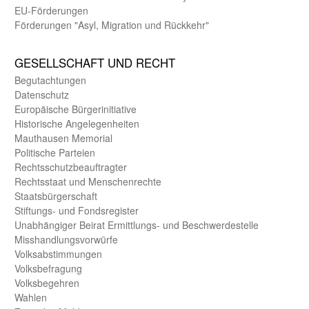
EU-Förde­rungen
Förderungen "Asyl, Migration und Rückkehr"
GE­SELL­SCHAFT UND RECHT
Begut­achtungen
Daten­schutz
Europäische Bürger­initiative
Historische Angelegen­heiten
Mauthausen Memorial
Politische Parteien
Rechts­schutz­beauftragter
Rechts­staat und Menschen­rechte
Staats­bürger­schaft
Stiftungs- und Fonds­register
Unab­hängiger Beirat Ermittlungs- und Beschwerde­stelle
Misshandlungs­vorwürfe
Volks­abstimmungen
Volks­befragung
Volks­begehren
Wahlen