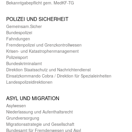
Bekanntgabepflicht gem. MedKF-TG
POLIZEI UND SICHER­HEIT
Gemein­sam.Sicher
Bundes­polizei
Fahndungen
Fremdenpolizei und Grenzkontrollwesen
Krisen- und Katastrophen­management
Polizeisport
Bundes­kriminal­amt
Direktion Staats­schutz und Nach­richten­dienst
Einsatz­kommando Cobra / Direktion für Spezialeinheiten
Landes­polizei­direk­tionen
ASYL UND MIGRA­TION
Asyl­wesen
Nieder­lassung und Aufent­halts­recht
Grund­versorgung
Migrations­strategie und Gesell­schaft
Bundes­amt für Fremden­wesen und Asyl