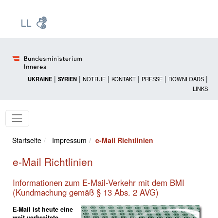
Zur Startseite: [Alt] +
Zum Hauptmenü: [Alt] +
Zum Headermenü: [Alt] +
Zum Inhalt: [Alt] +
Zum rechten Bereichsmenü: [Alt] +
Zur Sitemap: [Alt] +
Zum Footer: [Alt] +
[3]
[6]
[5]
[0]
[1]
[2]
[4]
|
|
|
|
|
|
UKRAINE
SYRIEN
NOTRUF
KONTAKT
PRESSE
DOWNLOADS
LINKS
Startseite
Impressum
e-Mail Richtlinien
e-Mail Richtlinien
Informationen zum E-Mail-Verkehr mit dem BMI
(Kundmachung gemäß § 13 Abs. 2 AVG)
E-Mail ist heute eine
weit verbreitete