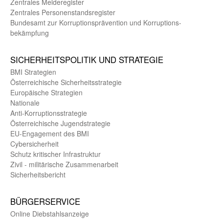
Zentrales Melde­register
Zentrales Personen­stands­register
Bundes­amt zur Korrup­tions­prävention und Korrup­tions­
bekämpfung
SICHER­HEITS­POLITIK UND STRATEGIE
BMI Strategien
Öster­reichische Sicherheits­strategie
Europäische Strategien
Nationale
Anti-Korruptions­strategie
Öster­reichische Jugend­strategie
EU-Engagement des BMI
Cybersicherheit
Schutz kritischer Infra­struktur
Zivil - militärische Zusammen­arbeit
Sicherheits­bericht
BÜRGER­SERVICE
Online Diebstahls­anzeige