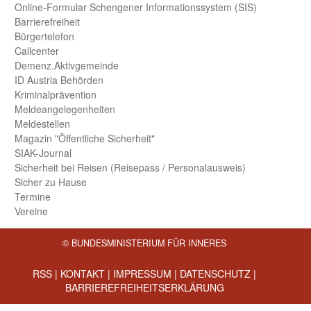
Online-Formular Schengener Informationssystem (SIS)
Barriere­freiheit
Bürger­telefon
Call­center
Demenz.Aktiv­gemeinde
ID Austria Behörden
Kriminal­prävention
Melde­an­ge­le­gen­heiten
Meld­estellen
Magazin "Öffentliche Sicherheit"
SIAK-Journal
Sicherheit bei Reisen (Reise­pass / Personal­ausweis)
Sicher zu Hause
Termine
Vereine
© BUNDESMINISTERIUM FÜR INNERES
RSS
|
KONTAKT
|
IMPRESSUM
|
DATENSCHUTZ
|
BARRIEREFREIHEITSERKLÄRUNG