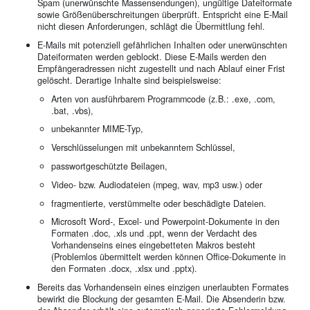
Spam (unerwünschte Massensendungen), ungültige Dateiformate
sowie Größenüberschreitungen überprüft. Entspricht eine E-Mail
nicht diesen Anforderungen, schlägt die Übermittlung fehl.
E-Mails mit potenziell gefährlichen Inhalten oder unerwünschten
Dateiformaten werden geblockt. Diese E-Mails werden den
Empfängeradressen nicht zugestellt und nach Ablauf einer Frist
gelöscht. Derartige Inhalte sind beispielsweise:
Arten von ausführbarem Programmcode (z.B.: .exe, .com,
.bat, .vbs),
unbekannter MIME-Typ,
Verschlüsselungen mit unbekanntem Schlüssel,
passwortgeschützte Beilagen,
Video- bzw. Audiodateien (mpeg, wav, mp3 usw.) oder
fragmentierte, verstümmelte oder beschädigte Dateien.
Microsoft Word-, Excel- und Powerpoint-Dokumente in den
Formaten .doc, .xls und .ppt, wenn der Verdacht des
Vorhandenseins eines eingebetteten Makros besteht
(Problemlos übermittelt werden können Office-Dokumente in
den Formaten .docx, .xlsx und .pptx).
Bereits das Vorhandensein eines einzigen unerlaubten Formates
bewirkt die Blockung der gesamten E-Mail. Die Absenderin bzw.