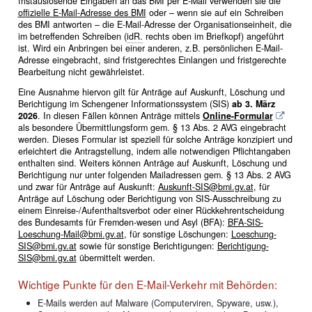
fristauslösende Eingaben an das BMI per E-Mail verwenden sie die
offizielle E-Mail-Adresse des BMI
oder – wenn sie auf ein Schreiben
des BMI antworten – die E-Mail-Adresse der Organisationseinheit, die
im betreffenden Schreiben (
idR.
rechts oben im Briefkopf) angeführt
ist. Wird ein Anbringen bei einer anderen, z.B. persönlichen E-Mail-
Adresse eingebracht, sind fristgerechtes Einlangen und fristgerechte
Bearbeitung nicht gewährleistet.
Eine Ausnahme hiervon gilt für Anträge auf Auskunft, Löschung und
Berichtigung im Schengener Informationssystem (SIS)
ab 3. März
2026
. In diesen Fällen können Anträge mittels
Online-Formular
als besondere Übermittlungsform gem. § 13 Abs. 2 AVG eingebracht
werden. Dieses Formular ist speziell für solche Anträge konzipiert und
erleichtert die Antragstellung, indem alle notwendigen Pflichtangaben
enthalten sind. Weiters können Anträge auf Auskunft, Löschung und
Berichtigung nur unter folgenden Mailadressen gem. § 13 Abs. 2 AVG
und zwar für Anträge auf Auskunft:
Auskunft-SIS@bmi.gv.at
, für
Anträge auf Löschung oder Berichtigung von SIS-Ausschreibung zu
einem Einreise-/Aufenthaltsverbot oder einer Rückkehrentscheidung
des Bundesamts für Fremden-wesen und Asyl (BFA):
BFA-SIS-
Loeschung-Mail@bmi.gv.at
, für sonstige Löschungen:
Loeschung-
SIS@bmi.gv.at
sowie für sonstige Berichtigungen:
Berichtigung-
SIS@bmi.gv.at
übermittelt werden.
Wichtige Punkte für den E-Mail-Verkehr mit Behörden:
E-Mails werden auf Malware (Computerviren, Spyware, usw.),