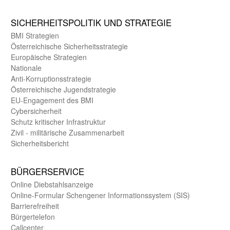
SICHER­HEITS­POLITIK UND STRATEGIE
BMI Strategien
Öster­reichische Sicherheits­strategie
Europäische Strategien
Nationale
Anti-Korruptions­strategie
Öster­reichische Jugend­strategie
EU-Engagement des BMI
Cybersicherheit
Schutz kritischer Infra­struktur
Zivil - militärische Zusammen­arbeit
Sicherheits­bericht
BÜRGER­SERVICE
Online Diebstahls­anzeige
Online-Formular Schengener Informationssystem (SIS)
Barriere­freiheit
Bürger­telefon
Call­center