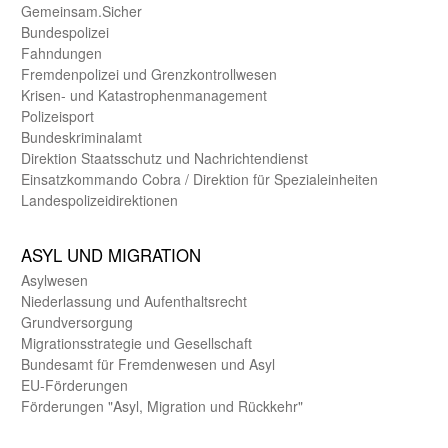
Gemein­sam.Sicher
Bundes­polizei
Fahndungen
Fremdenpolizei und Grenzkontrollwesen
Krisen- und Katastrophen­management
Polizeisport
Bundes­kriminal­amt
Direktion Staats­schutz und Nach­richten­dienst
Einsatz­kommando Cobra / Direktion für Spezialeinheiten
Landes­polizei­direk­tionen
ASYL UND MIGRA­TION
Asyl­wesen
Nieder­lassung und Aufent­halts­recht
Grund­versorgung
Migrations­strategie und Gesell­schaft
Bundes­amt für Fremden­wesen und Asyl
EU-Förde­rungen
Förderungen "Asyl, Migration und Rückkehr"