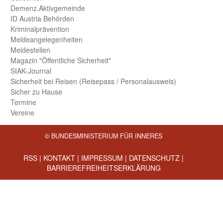
Demenz.Aktiv­gemeinde
ID Austria Behörden
Kriminal­prävention
Melde­an­ge­le­gen­heiten
Meld­estellen
Magazin "Öffentliche Sicherheit"
SIAK-Journal
Sicherheit bei Reisen (Reise­pass / Personal­ausweis)
Sicher zu Hause
Termine
Vereine
© BUNDESMINISTERIUM FÜR INNERES
RSS
|
KONTAKT
|
IMPRESSUM
|
DATENSCHUTZ
|
BARRIEREFREIHEITSERKLÄRUNG