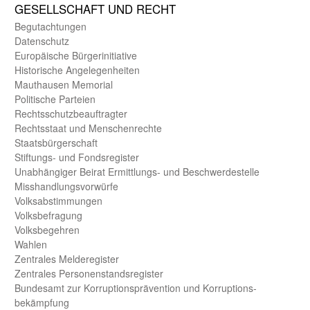
GE­SELL­SCHAFT UND RECHT
Begut­achtungen
Daten­schutz
Europäische Bürger­initiative
Historische Angelegen­heiten
Mauthausen Memorial
Politische Parteien
Rechts­schutz­beauftragter
Rechts­staat und Menschen­rechte
Staats­bürger­schaft
Stiftungs- und Fonds­register
Unab­hängiger Beirat Ermittlungs- und Beschwerde­stelle
Misshandlungs­vorwürfe
Volks­abstimmungen
Volks­befragung
Volks­begehren
Wahlen
Zentrales Melde­register
Zentrales Personen­stands­register
Bundes­amt zur Korrup­tions­prävention und Korrup­tions­
bekämpfung