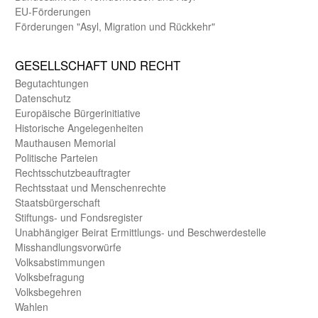
EU-Förde­rungen
Förderungen "Asyl, Migration und Rückkehr"
GE­SELL­SCHAFT UND RECHT
Begut­achtungen
Daten­schutz
Europäische Bürger­initiative
Historische Angelegen­heiten
Mauthausen Memorial
Politische Parteien
Rechts­schutz­beauftragter
Rechts­staat und Menschen­rechte
Staats­bürger­schaft
Stiftungs- und Fonds­register
Unab­hängiger Beirat Ermittlungs- und Beschwerde­stelle
Misshandlungs­vorwürfe
Volks­abstimmungen
Volks­befragung
Volks­begehren
Wahlen