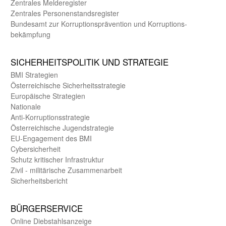
Zentrales Melde­register
Zentrales Personen­stands­register
Bundes­amt zur Korrup­tions­prävention und Korrup­tions­
bekämpfung
SICHER­HEITS­POLITIK UND STRATEGIE
BMI Strategien
Öster­reichische Sicherheits­strategie
Europäische Strategien
Nationale
Anti-Korruptions­strategie
Öster­reichische Jugend­strategie
EU-Engagement des BMI
Cybersicherheit
Schutz kritischer Infra­struktur
Zivil - militärische Zusammen­arbeit
Sicherheits­bericht
BÜRGER­SERVICE
Online Diebstahls­anzeige