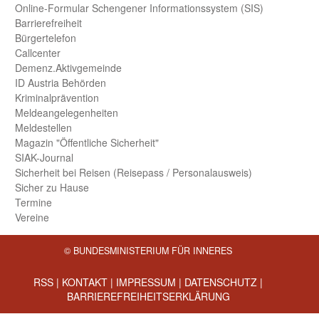
Online-Formular Schengener Informationssystem (SIS)
Barriere­freiheit
Bürger­telefon
Call­center
Demenz.Aktiv­gemeinde
ID Austria Behörden
Kriminal­prävention
Melde­an­ge­le­gen­heiten
Meld­estellen
Magazin "Öffentliche Sicherheit"
SIAK-Journal
Sicherheit bei Reisen (Reise­pass / Personal­ausweis)
Sicher zu Hause
Termine
Vereine
© BUNDESMINISTERIUM FÜR INNERES
RSS
|
KONTAKT
|
IMPRESSUM
|
DATENSCHUTZ
|
BARRIEREFREIHEITSERKLÄRUNG