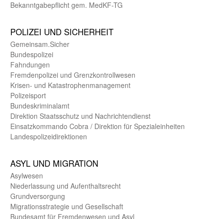
Bekanntgabepflicht gem. MedKF-TG
POLIZEI UND SICHER­HEIT
Gemein­sam.Sicher
Bundes­polizei
Fahndungen
Fremdenpolizei und Grenzkontrollwesen
Krisen- und Katastrophen­management
Polizeisport
Bundes­kriminal­amt
Direktion Staats­schutz und Nach­richten­dienst
Einsatz­kommando Cobra / Direktion für Spezialeinheiten
Landes­polizei­direk­tionen
ASYL UND MIGRA­TION
Asyl­wesen
Nieder­lassung und Aufent­halts­recht
Grund­versorgung
Migrations­strategie und Gesell­schaft
Bundes­amt für Fremden­wesen und Asyl