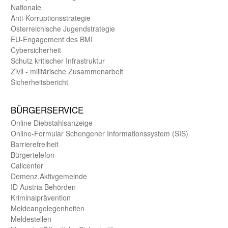
Nationale
Anti-Korruptions­strategie
Öster­reichische Jugend­strategie
EU-Engagement des BMI
Cybersicherheit
Schutz kritischer Infra­struktur
Zivil - militärische Zusammen­arbeit
Sicherheits­bericht
BÜRGER­SERVICE
Online Diebstahls­anzeige
Online-Formular Schengener Informationssystem (SIS)
Barriere­freiheit
Bürger­telefon
Call­center
Demenz.Aktiv­gemeinde
ID Austria Behörden
Kriminal­prävention
Melde­an­ge­le­gen­heiten
Meld­estellen