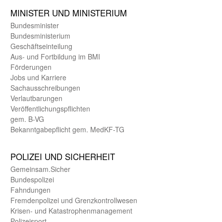
MINISTER UND MINIST­ERIUM
Bundes­minister
Bundes­ministerium
Geschäfts­einteilung
Aus- und Fortbildung im BMI
Förderungen
Jobs und Karriere
Sachaus­schreibungen
Verlautbarungen
Veröffentlichungspflichten
gem. B-VG
Bekanntgabepflicht gem. MedKF-TG
POLIZEI UND SICHER­HEIT
Gemein­sam.Sicher
Bundes­polizei
Fahndungen
Fremdenpolizei und Grenzkontrollwesen
Krisen- und Katastrophen­management
Polizeisport