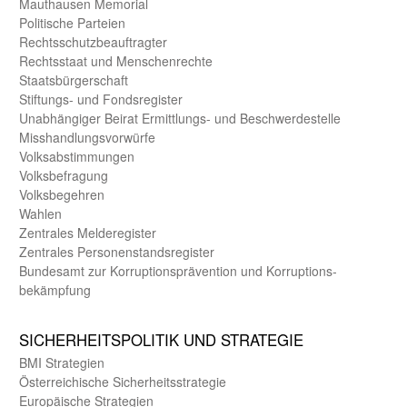
Mauthausen Memorial
Politische Parteien
Rechts­schutz­beauftragter
Rechts­staat und Menschen­rechte
Staats­bürger­schaft
Stiftungs- und Fonds­register
Unab­hängiger Beirat Ermittlungs- und Beschwerde­stelle
Misshandlungs­vorwürfe
Volks­abstimmungen
Volks­befragung
Volks­begehren
Wahlen
Zentrales Melde­register
Zentrales Personen­stands­register
Bundes­amt zur Korrup­tions­prävention und Korrup­tions­
bekämpfung
SICHER­HEITS­POLITIK UND STRATEGIE
BMI Strategien
Öster­reichische Sicherheits­strategie
Europäische Strategien