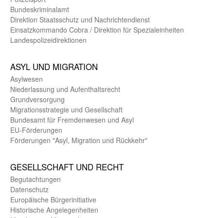
Bundes­kriminal­amt
Direktion Staats­schutz und Nach­richten­dienst
Einsatz­kommando Cobra / Direktion für Spezialeinheiten
Landes­polizei­direk­tionen
ASYL UND MIGRA­TION
Asyl­wesen
Nieder­lassung und Aufent­halts­recht
Grund­versorgung
Migrations­strategie und Gesell­schaft
Bundes­amt für Fremden­wesen und Asyl
EU-Förde­rungen
Förderungen "Asyl, Migration und Rückkehr"
GE­SELL­SCHAFT UND RECHT
Begut­achtungen
Daten­schutz
Europäische Bürger­initiative
Historische Angelegen­heiten