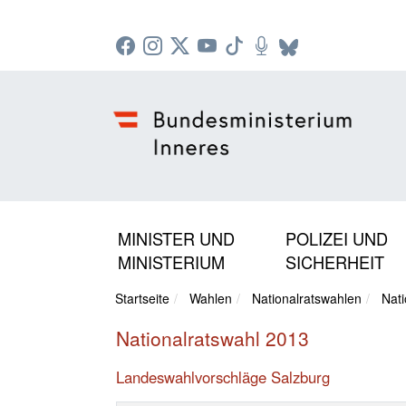
Zur Startseite: [Alt] +
Zum Hauptmenü: [Alt] +
Zum Headermenü: [Alt] +
Zum Inhalt: [Alt] +
Zum rechten Bereichsmenü: [Alt] +
Zur Sitemap: [Alt] +
Zum Footer: [Alt] +
[3]
[6]
[5]
[0]
[1]
[2]
[4]
MINISTER UND
POLIZEI UND
MINISTERIUM
SICHERHEIT
Startseite
Wahlen
Nationalratswahlen
Nati
Nationalratswahl 2013
Landeswahlvorschläge Salzburg