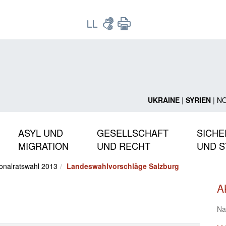
UKRAINE
|
SYRIEN
|
N
ASYL UND
GESELLSCHAFT
SICHE
MIGRATION
UND RECHT
UND S
onalratswahl 2013
Landeswahlvorschläge Salzburg
A
Na