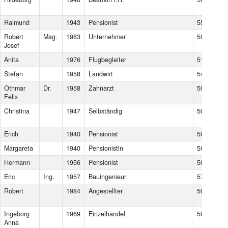
Po
Raimund
1943
Pensionist
5550
Ra
Robert
Mag.
1983
Unternehmer
5023
Sal
Josef
Anita
1976
Flugbegleiter
5151
Nu
Stefan
1958
Landwirt
5431
Ku
Othmar
Dr.
1958
Zahnarzt
5020
Sal
Felix
Christina
1947
Selbständig
5071
Wa
Si
Erich
1940
Pensionist
5020
Sal
Margareta
1940
Pensionistin
5020
Sal
Hermann
1956
Pensionist
5020
Sal
Eric
Ing.
1957
Bauingenieur
5700
Ze
Robert
1984
Angestellter
5023
Sal
Gni
Ingeborg
1969
Einzelhandel
5020
Sal
Anna