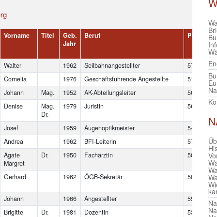
W
rg
Wa
Br
Vorname
Titel
Geb.
Beruf
PLZ
Or
Bu
Jahr
In
Wä
En
Walter
1962
Seilbahnangestellter
5723
Utt
Bu
Cornelia
1976
Geschäftsführende Angestellte
5111
Bü
Eu
Na
Johann
Mag.
1952
AK-Abteilungsleiter
5020
Sal
Ko
Denise
Mag.
1979
Juristin
5630
Ba
Dr.
Hof
N
Josef
1959
Augenoptikmeister
5421
Ad
Üb
Andrea
1962
BFI-Leiterin
5700
Ze
Hi
Agate
Dr.
1950
Fachärztin
5020
Sal
Vo
Wä
Margret
Wa
Gerhard
1962
ÖGB-Sekretär
5071
Wa
Wa
Wi
Si
ka
Johann
1966
Angestellter
5550
Ra
Na
Na
Brigitte
Dr.
1981
Dozentin
5301
Eu