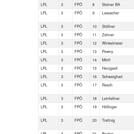
LPL
3
FPÖ
8
Steiner BA
LPL
3
FPÖ
9
Lassacher
LPL
3
FPÖ
10
Stöllner
LPL
3
FPÖ
11
Zehner
LPL
3
FPÖ
12
Winkelmeier
LPL
3
FPÖ
13
Pewny
LPL
3
FPÖ
14
Mörtl
LPL
3
FPÖ
15
Herzgsell
LPL
3
FPÖ
16
Schweighart
LPL
3
FPÖ
17
Resch
LPL
3
FPÖ
18
Leinfellner
LPL
3
FPÖ
19
Höllinger
LPL
3
FPÖ
20
Trattnig
LPL
3
FPÖ
21
Becker