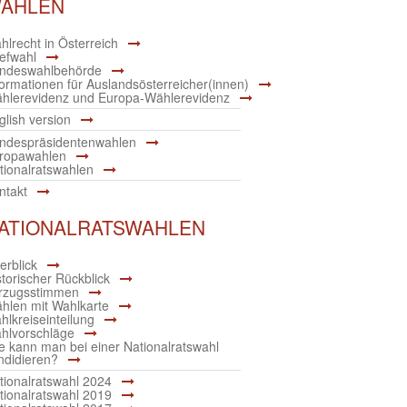
AHLEN
hlrecht in Österreich
iefwahl
t
ndeswahlbehörde
formationen für Auslandsösterreicher(innen)
hlerevidenz und Europa-Wählerevidenz
glish version
endorf
ndespräsidentenwahlen
rmoos
ropawahlen
tionalratswahlen
zburg
ntakt
d
gastein
ATIONALRATSWAHLEN
net
erblick
ll am See
storischer Rückblick
zburg
rzugsstimmen
hlen mit Wahlkarte
hlkreiseinteilung
ls-
hlvorschläge
e kann man bei einer Nationalratswahl
ezenheim
ndidieren?
dstadt
tionalratswahl 2024
tionalratswahl 2019
gendorf