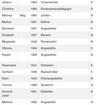
Johann
1960
Unternehmer
5721
Pie
Christina
1985
Kindergartenpädagogin
5423
St
Mahnaz
Mag.
1960
Juristin
5020
Sal
Markus
1991
Kellner
5612
Hüt
Bernhard
1991
Angestellter
5322
Ho
Elisabeth
1957
Bäuerin
5531
Eb
Margarete
1946
Pensionistin
5020
Sal
Viktoria
1994
Angestellte
5162
Ob
Rupert
1958
Angestellter
5621
St.
Po
Rosemarie
1941
Hotelierin
5761
Ma
Gerhard
1948
Bautechniker
5161
Eli
Karin
1963
Hotelangestellte
5090
Lof
Yvonne
1989
Studentin
5023
Sal
Dominik
1991
Elektriker
5322
Ho
Josef
Marlene
1992
Angestellte
5084
Gr