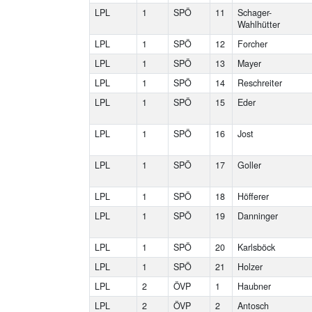
LPL
1
SPÖ
11
Schager-
Wahlhütter
LPL
1
SPÖ
12
Forcher
LPL
1
SPÖ
13
Mayer
LPL
1
SPÖ
14
Reschreiter
LPL
1
SPÖ
15
Eder
LPL
1
SPÖ
16
Jost
LPL
1
SPÖ
17
Goller
LPL
1
SPÖ
18
Höfferer
LPL
1
SPÖ
19
Danninger
LPL
1
SPÖ
20
Karlsböck
LPL
1
SPÖ
21
Holzer
LPL
2
ÖVP
1
Haubner
LPL
2
ÖVP
2
Antosch