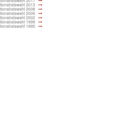
tionalratswahl 2017
tionalratswahl 2013
 Michael
tionalratswahl 2008
 Lungau
tionalratswahl 2006
tionalratswahl 2002
zburg
tionalratswahl 1999
tionalratswahl 1995
iapfarr
lein
lfelden
ls-
ezenheim
ldegg
zburg
rtenau-
.Leonhard
prun
lein
zburg
lein