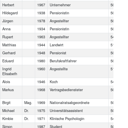
Herbert
1967
Unternehmer
5020
Sal
Hildegard
1938
Pensionistin
5020
Sal
Jürgen
1978
Angestellter
5020
Sal
Anna
1934
Pensionistin
5020
Sal
Rupert
1963
Angestellter
5431
Ku
Matthias
1944
Landwirt
5151
Nu
Gerhard
1948
Pensionist
5020
Sal
Eduard
1980
Berufskraftfahrer
5020
Sal
Ingrid
1960
Angestellte
5101
Be
Elisabeth
Alois
1946
Koch
5421
Ad
Markus
1968
Vertragsbediensteter
5071
Wa
Si
Birgit
Mag.
1969
Nationalratsabgeordnete
5020
Sal
Michael
Dr.
1975
Universitätsassistent
5020
Sal
Kimbie
Dr.
1971
Klinische Psychologin
5400
Hal
Simon
1987
Student
5020
Sal