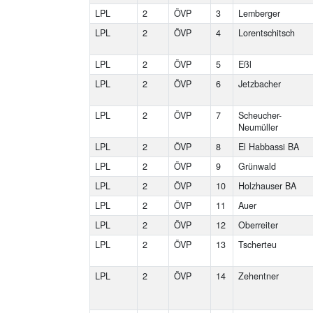
LPL
2
ÖVP
3
Lemberger
LPL
2
ÖVP
4
Lorentschitsch
LPL
2
ÖVP
5
Eßl
LPL
2
ÖVP
6
Jetzbacher
LPL
2
ÖVP
7
Scheucher-
Neumüller
LPL
2
ÖVP
8
El Habbassi BA
LPL
2
ÖVP
9
Grünwald
LPL
2
ÖVP
10
Holzhauser BA
LPL
2
ÖVP
11
Auer
LPL
2
ÖVP
12
Oberreiter
LPL
2
ÖVP
13
Tscherteu
LPL
2
ÖVP
14
Zehentner