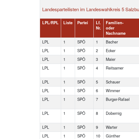
Landesparteilisten im Landeswahlkreis 5 Salzbu
LPL/RPL
Liste
Partei
Lf.
Familien-
Nr.
oder
Nachname
LPL
1
SPÖ
1
Bacher
LPL
1
SPÖ
2
Ecker
LPL
1
SPÖ
3
Maier
LPL
1
SPÖ
4
Reitsamer
LPL
1
SPÖ
5
Schauer
LPL
1
SPÖ
6
Wimmer
LPL
1
SPÖ
7
Burger-Rafael
LPL
1
SPÖ
8
Dobernig
LPL
1
SPÖ
9
Warter
LPL
1
SPÖ
10
Günther