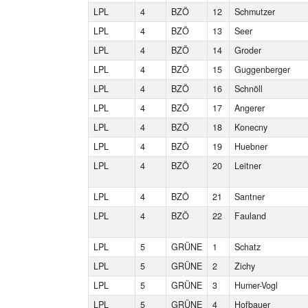
LPL
4
BZÖ
12
Schmutzer
LPL
4
BZÖ
13
Seer
LPL
4
BZÖ
14
Groder
LPL
4
BZÖ
15
Guggenberger
LPL
4
BZÖ
16
Schnöll
LPL
4
BZÖ
17
Angerer
LPL
4
BZÖ
18
Konecny
LPL
4
BZÖ
19
Huebner
LPL
4
BZÖ
20
Leitner
LPL
4
BZÖ
21
Santner
LPL
4
BZÖ
22
Fauland
LPL
5
GRÜNE
1
Schatz
LPL
5
GRÜNE
2
Zichy
LPL
5
GRÜNE
3
Humer-Vogl
LPL
5
GRÜNE
4
Hofbauer