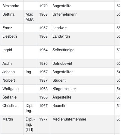
Alexandra
1970
Angestellte
5730
Mit
Bettina
MSc
1968
Unternehmerin
5020
Sal
MBA
Franz
1957
Landwirt
5580
Ta
Liesbeth
1968
Landwirtin
5621
St.
Po
Ingrid
1964
Selbständige
5084
Gr
Asdin
1986
Betriebswirt
5026
Sal
Johann
Ing.
1967
Angestellter
5453
We
Norbert
1987
Student
5020
Sal
Wolfgang
1968
Bürgermeister
5421
Ad
Stefanie
1965
Angestellte
5541
Alt
Christina
Dipl.-
1967
Beamtin
5163
Ma
Ing.
Martin
Dipl.-
1977
Medienunternehmer
5023
Sal
Ing.
(FH)