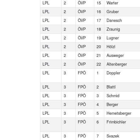
LPL
2
ÖVP
15
Warter
LPL
2
ÖVP
16
Gruber
LPL
2
ÖVP
17
Danesch
LPL
2
ÖVP
18
Zraunig
LPL
2
ÖVP
19
Lugner
LPL
2
ÖVP
20
Hölzl
LPL
2
ÖVP
21
Ausweger
LPL
2
ÖVP
22
Altenberger
LPL
3
FPÖ
1
Doppler
LPL
3
FPÖ
2
Blattl
LPL
3
FPÖ
3
Schmid
LPL
3
FPÖ
4
Berger
LPL
3
FPÖ
5
Hemetsberger
LPL
3
FPÖ
6
Frimbichler
LPL
3
FPÖ
7
Svazek