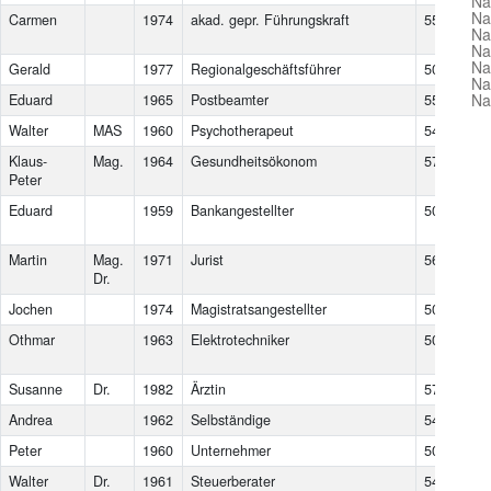
Na
Na
Carmen
1974
akad. gepr. Führungskraft
5582
St.
Na
im
Na
Na
Gerald
1977
Regionalgeschäftsführer
5020
Sal
Na
Na
Eduard
1965
Postbeamter
5571
Mar
Walter
MAS
1960
Psychotherapeut
5400
Hal
Klaus-
Mag.
1964
Gesundheitsökonom
5760
Saa
Peter
Eduard
1959
Bankangestellter
5071
Wa
Si
Martin
Mag.
1971
Jurist
5622
Go
Dr.
Jochen
1974
Magistratsangestellter
5020
Sal
Othmar
1963
Elektrotechniker
5083
Ga
St
Susanne
Dr.
1982
Ärztin
5710
Ka
Andrea
1962
Selbständige
5400
Hal
Peter
1960
Unternehmer
5023
Sal
Walter
Dr.
1961
Steuerberater
5400
Hal