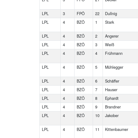
LPL
3
FPÖ
22
Dullnig
LPL
4
BZÖ
1
Stark
LPL
4
BZÖ
2
Angerer
LPL
4
BZÖ
3
Weiß
LPL
4
BZÖ
4
Frühmann
LPL
4
BZÖ
5
Mühlegger
LPL
4
BZÖ
6
Schäffer
LPL
4
BZÖ
7
Hauser
LPL
4
BZÖ
8
Ephardt
LPL
4
BZÖ
9
Brandner
LPL
4
BZÖ
10
Jakober
LPL
4
BZÖ
11
Kittenbaumer