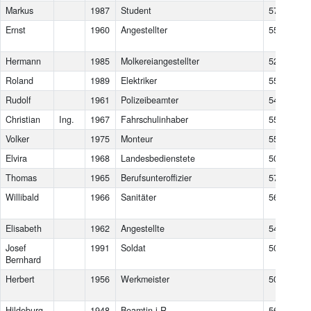
Markus
1987
Student
5722
Nie
Ernst
1960
Angestellter
5582
St.
im
Hermann
1985
Molkereiangestellter
5201
Se
Roland
1989
Elektriker
5580
Ta
Rudolf
1961
Polizeibeamter
5440
Sch
Christian
Ing.
1967
Fahrschulinhaber
5550
Ra
Volker
1975
Monteur
5592
Th
Elvira
1968
Landesbedienstete
5020
Sal
Thomas
1965
Berufsunteroffizier
5760
Saa
Willibald
1966
Sanitäter
5600
St.
Po
Elisabeth
1962
Angestellte
5431
Ku
Josef
1991
Soldat
5020
Sal
Bernhard
Herbert
1956
Werkmeister
5071
Wa
Si
Hildeburg
1948
Beamtin i.R.
5600
St.