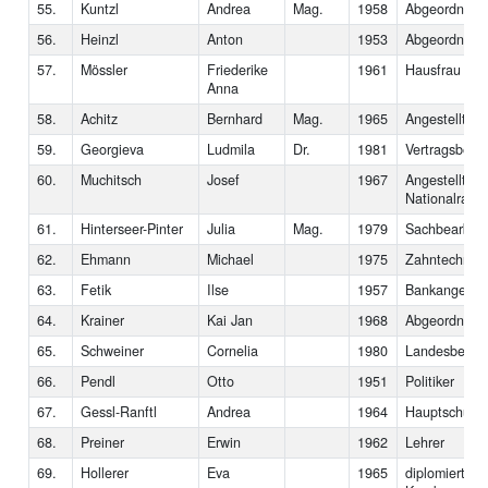
55.
Kuntzl
Andrea
Mag.
1958
Abgeordnete 
56.
Heinzl
Anton
1953
Abgeordneter
57.
Mössler
Friederike
1961
Hausfrau
Anna
58.
Achitz
Bernhard
Mag.
1965
Angestellter
59.
Georgieva
Ludmila
Dr.
1981
Vertragsbedi
60.
Muchitsch
Josef
1967
Angestellter
Nationalrat
61.
Hinterseer-Pinter
Julia
Mag.
1979
Sachbearbeit
62.
Ehmann
Michael
1975
Zahntechnike
63.
Fetik
Ilse
1957
Bankangestel
64.
Krainer
Kai Jan
1968
Abgeordneter
65.
Schweiner
Cornelia
1980
Landesbedien
66.
Pendl
Otto
1951
Politiker
67.
Gessl-Ranftl
Andrea
1964
Hauptschulleh
68.
Preiner
Erwin
1962
Lehrer
69.
Hollerer
Eva
1965
diplomierte 