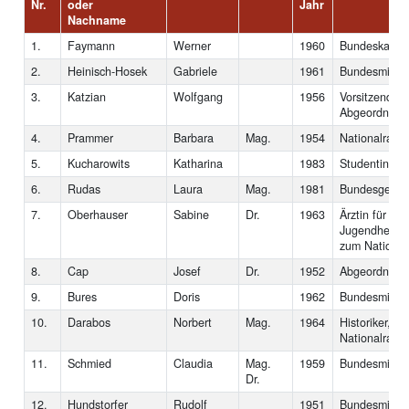
Nr.
oder
Jahr
Nachname
1.
Faymann
Werner
1960
Bundeskanzle
2.
Heinisch-Hosek
Gabriele
1961
Bundesminist
3.
Katzian
Wolfgang
1956
Vorsitzender
Abgeordneter
4.
Prammer
Barbara
Mag.
1954
Nationalratsp
5.
Kucharowits
Katharina
1983
Studentin
6.
Rudas
Laura
Mag.
1981
Bundesgeschä
7.
Oberhauser
Sabine
Dr.
1963
Ärztin für Kin
Jugendheilku
zum National
8.
Cap
Josef
Dr.
1952
Abgeordneter
9.
Bures
Doris
1962
Bundesminist
10.
Darabos
Norbert
Mag.
1964
Historiker, A
Nationalrat
11.
Schmied
Claudia
Mag.
1959
Bundesminist
Dr.
12.
Hundstorfer
Rudolf
1951
Bundesminist