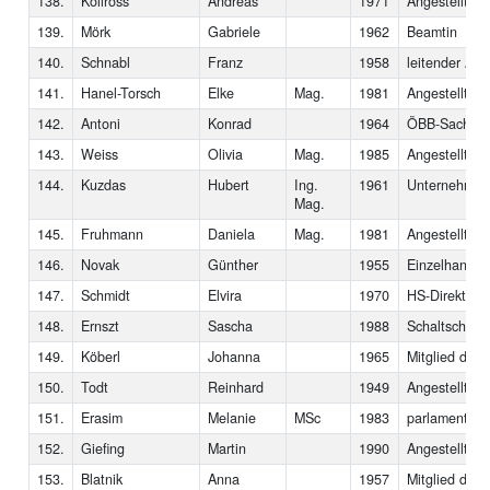
138.
Kollross
Andreas
1971
Angestellter
139.
Mörk
Gabriele
1962
Beamtin
140.
Schnabl
Franz
1958
leitender Ange
141.
Hanel-Torsch
Elke
Mag.
1981
Angestellte
142.
Antoni
Konrad
1964
ÖBB-Sachbea
143.
Weiss
Olivia
Mag.
1985
Angestellte
144.
Kuzdas
Hubert
Ing.
1961
Unternehmen
Mag.
145.
Fruhmann
Daniela
Mag.
1981
Angestellte
146.
Novak
Günther
1955
Einzelhandel
147.
Schmidt
Elvira
1970
HS-Direktorin
148.
Ernszt
Sascha
1988
Schaltschran
149.
Köberl
Johanna
1965
Mitglied des
150.
Todt
Reinhard
1949
Angestellter
151.
Erasim
Melanie
MSc
1983
parlamentaris
152.
Giefing
Martin
1990
Angestellter
153.
Blatnik
Anna
1957
Mitglied des