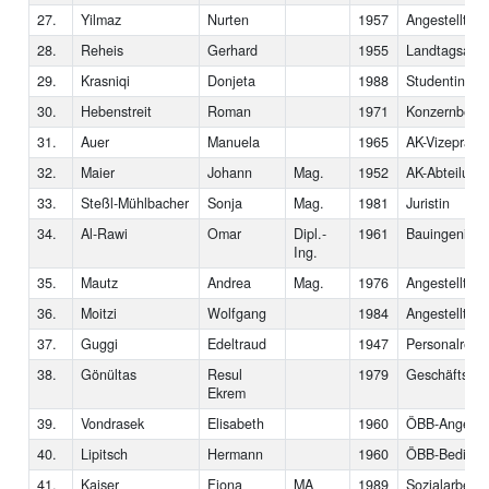
27.
Yilmaz
Nurten
1957
Angestellte
28.
Reheis
Gerhard
1955
Landtagsabge
29.
Krasniqi
Donjeta
1988
Studentin
30.
Hebenstreit
Roman
1971
Konzernbetrie
31.
Auer
Manuela
1965
AK-Vizepräsid
32.
Maier
Johann
Mag.
1952
AK-Abteilungs
33.
Steßl-Mühlbacher
Sonja
Mag.
1981
Juristin
34.
Al-Rawi
Omar
Dipl.-
1961
Bauingenieur
Ing.
35.
Mautz
Andrea
Mag.
1976
Angestellte
36.
Moitzi
Wolfgang
1984
Angestellter 
37.
Guggi
Edeltraud
1947
Personalrefer
38.
Gönültas
Resul
1979
Geschäftsfüh
Ekrem
39.
Vondrasek
Elisabeth
1960
ÖBB-Angestel
40.
Lipitsch
Hermann
1960
ÖBB-Bedienst
41.
Kaiser
Fiona
MA
1989
Sozialarbeiter