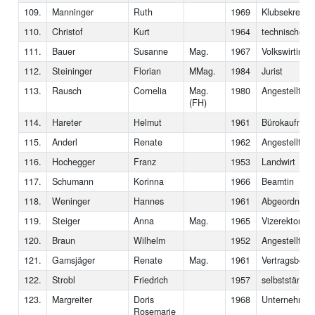
109.
Manninger
Ruth
1969
Klubsekretäri
110.
Christof
Kurt
1964
technischer A
111.
Bauer
Susanne
Mag.
1967
Volkswirtin
112.
Steininger
Florian
MMag.
1984
Jurist
113.
Rausch
Cornelia
Mag.
1980
Angestellte
(FH)
114.
Hareter
Helmut
1961
Bürokaufman
115.
Anderl
Renate
1962
Angestellte
116.
Hochegger
Franz
1953
Landwirt
117.
Schumann
Korinna
1966
Beamtin
118.
Weninger
Hannes
1961
Abgeordneter
119.
Steiger
Anna
Mag.
1965
Vizerektorin
120.
Braun
Wilhelm
1952
Angestellter
121.
Gamsjäger
Renate
Mag.
1961
Vertragsbedi
122.
Strobl
Friedrich
1957
selbstständig
123.
Margreiter
Doris
1968
Unternehmer
Rosemarie