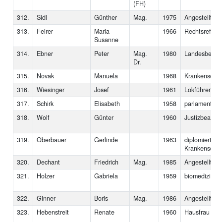
(FH)
312.
Sidl
Günther
Mag.
1975
Angestellter
313.
Feirer
Maria
1966
Rechtsreferen
Susanne
314.
Ebner
Peter
Mag.
1980
Landesbedien
Dr.
315.
Novak
Manuela
1968
Krankenschwe
316.
Wiesinger
Josef
1961
Lokführer
317.
Schirk
Elisabeth
1958
parlamentaris
318.
Wolf
Günter
1960
Justizbeamte
319.
Oberbauer
Gerlinde
1963
diplomierte 
Krankenschwe
320.
Dechant
Friedrich
Mag.
1985
Angestellter
321.
Holzer
Gabriela
1959
biomedizinisc
322.
Ginner
Boris
Mag.
1986
Angestellter
323.
Hebenstreit
Renate
1960
Hausfrau