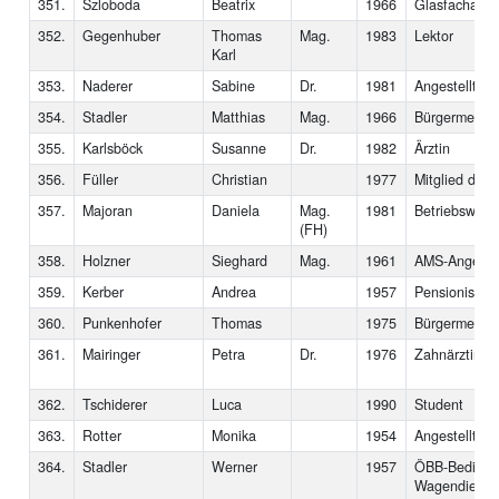
351.
Szloboda
Beatrix
1966
Glasfacharbei
352.
Gegenhuber
Thomas
Mag.
1983
Lektor
Karl
353.
Naderer
Sabine
Dr.
1981
Angestellte
354.
Stadler
Matthias
Mag.
1966
Bürgermeiste
355.
Karlsböck
Susanne
Dr.
1982
Ärztin
356.
Füller
Christian
1977
Mitglied des
357.
Majoran
Daniela
Mag.
1981
Betriebswirtin
(FH)
358.
Holzner
Sieghard
Mag.
1961
AMS-Angestel
359.
Kerber
Andrea
1957
Pensionistin
360.
Punkenhofer
Thomas
1975
Bürgermeiste
361.
Mairinger
Petra
Dr.
1976
Zahnärztin
362.
Tschiderer
Luca
1990
Student
363.
Rotter
Monika
1954
Angestellte
364.
Stadler
Werner
1957
ÖBB-Bedienst
Wagendienst