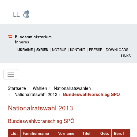
Zur Startseite: [Alt] +
Zum Hauptmenü: [Alt] +
Zum Headermenü: [Alt] +
Zum Inhalt: [Alt] +
Zum rechten Bereichsmenü: [Alt] +
Zur Sitemap: [Alt] +
Zum Footer: [Alt] +
[3]
[6]
[5]
[0]
[1]
[2]
[4]
|
|
|
|
|
|
UKRAINE
SYRIEN
NOTRUF
KONTAKT
PRESSE
DOWNLOADS
LINKS
Startseite
Wahlen
Nationalratswahlen
Nationalratswahl 2013
Bundeswahlvorschlag SPÖ
Nationalratswahl 2013
Bundeswahlvoranschlag SPÖ
Lfd.
Familienname
Vorname
Titel
Geb.
Beruf