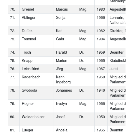
Krankenpflege
70.
Gremel
Marcus
Mag.
1983
Angestellter
71.
Ablinger
Sonja
1966
Lehrerin, Ab
Nationalrat
72.
Duffek
Karl
Mag.
1962
Direktor, Dr.-
73.
Tremmel
Gabi
Mag.
1984
Angestellte
74.
Troch
Harald
Dr.
1959
Beamter
75.
Knapp
Marion
Dr.
1965
Klubdirektori
76.
Leichtfried
Jörg
Mag.
1967
Jurist
77.
Kadenbach
Karin
1958
Mitglied des
Ingeborg
Parlaments
78.
Swoboda
Johannes
Dr.
1946
Mitglied des
Parlaments
79.
Regner
Evelyn
Mag.
1966
Mitglied des
Parlaments
80.
Weidenholzer
Josef
Dr.
1950
Mitglied des
Parlaments
81.
Lueger
Angela
1965
Beamtin