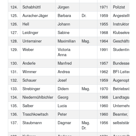
124.
Schabhüttl
Jürgen
1971
Polizist
125.
Auracher-Jäger
Barbara
Dr.
1959
Angestellte
126.
Hell
Johann
1955
Instruktor
127.
Leidinger
Sabine
1968
Klubsekretäri
128.
Unterrainer
Maximilian
Mag.
1964
Geschäftsfüh
129.
Weber
Victoria
1991
Studentin
Anna
130.
Anderle
Manfred
1957
Bundessekret
131.
Wimmer
Andrea
1962
BFI-Leiterin
132.
Schauer
Josef
1959
Augenoptiker
133.
Strebinger
Didem
Mag.
1970
Betriebsrätin
134.
Niedermühlbichler
Georg
1966
Landtagsabge
135.
Salber
Lucia
1960
Unternehmer
136.
Traschkowitsch
Peter
1960
Beamter, Proj
137.
Staubmann
Dagmar
Mag.
1956
selbstständig
Dr.