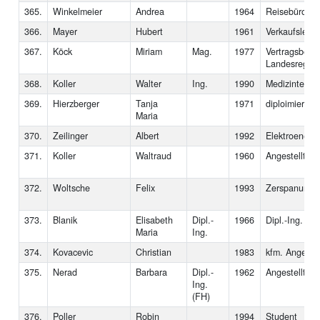
365.
Winkelmeier
Andrea
1964
Reisebüro-An
366.
Mayer
Hubert
1961
Verkaufsleiter
367.
Köck
Miriam
Mag.
1977
Vertragsbedi
Landesregier
368.
Koller
Walter
Ing.
1990
Medizintechni
369.
Hierzberger
Tanja
1971
diploimierte
Maria
370.
Zeilinger
Albert
1992
Elektroenergi
371.
Koller
Waltraud
1960
Angestellte
372.
Woltsche
Felix
1993
Zerspanungst
373.
Blanik
Elisabeth
Dipl.-
1966
Dipl.-Ing. für
Maria
Ing.
374.
Kovacevic
Christian
1983
kfm. Angestel
375.
Nerad
Barbara
Dipl.-
1962
Angestellten-
Ing.
(FH)
376.
Poller
Robin
1994
Student