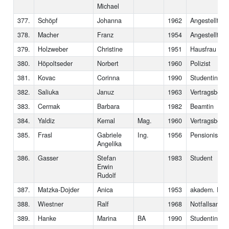
Michael
377.
Schöpf
Johanna
1962
Angestellte
378.
Macher
Franz
1954
Angestellter
379.
Holzweber
Christine
1951
Hausfrau
380.
Höpoltseder
Norbert
1960
Polizist
381.
Kovac
Corinna
1990
Studentin
382.
Saliuka
Januz
1963
Vertragsbedie
383.
Cermak
Barbara
1982
Beamtin
384.
Yaldiz
Kemal
Mag.
1960
Vertragsbedie
385.
Frasl
Gabriele
Ing.
1956
Pensionistin
Angelika
386.
Gasser
Stefan
1983
Student
Erwin
Rudolf
387.
Matzka-Dojder
Anica
1953
akadem. Pfle
388.
Wiestner
Ralf
1968
Notfallsanität
389.
Hanke
Marina
BA
1990
Studentin