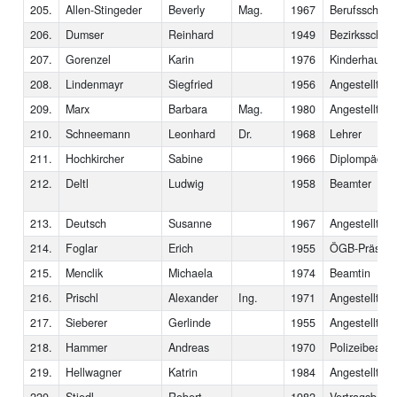
205.
Allen-Stingeder
Beverly
Mag.
1967
Berufsschulle
206.
Dumser
Reinhard
1949
Bezirksschuli
207.
Gorenzel
Karin
1976
Kinderhauslei
208.
Lindenmayr
Siegfried
1956
Angestellter
209.
Marx
Barbara
Mag.
1980
Angestellte
210.
Schneemann
Leonhard
Dr.
1968
Lehrer
211.
Hochkircher
Sabine
1966
Diplompädag
212.
Deltl
Ludwig
1958
Beamter
213.
Deutsch
Susanne
1967
Angestellte
214.
Foglar
Erich
1955
ÖGB-Präside
215.
Menclik
Michaela
1974
Beamtin
216.
Prischl
Alexander
Ing.
1971
Angestellter
217.
Sieberer
Gerlinde
1955
Angestellte
218.
Hammer
Andreas
1970
Polizeibeamt
219.
Hellwagner
Katrin
1984
Angestellte
220.
Stiedl
Robert
1982
Vertragsbedie