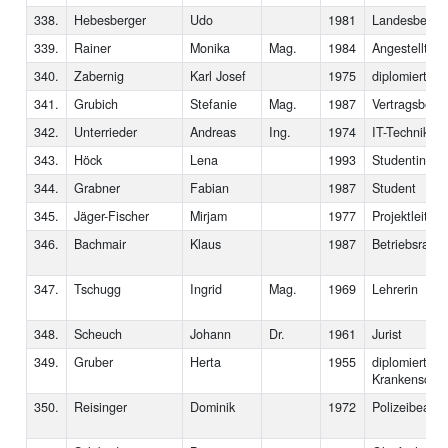
338.
Hebesberger
Udo
1981
Landesbedien
339.
Rainer
Monika
Mag.
1984
Angestellte 
340.
Zabernig
Karl Josef
1975
diplomierter 
341.
Grubich
Stefanie
Mag.
1987
Vertragsbedi
342.
Unterrieder
Andreas
Ing.
1974
IT-Techniker
343.
Höck
Lena
1993
Studentin
344.
Grabner
Fabian
1987
Student
345.
Jäger-Fischer
Mirjam
1977
Projektleiteri
346.
Bachmair
Klaus
1987
Betriebsrat
347.
Tschugg
Ingrid
Mag.
1969
Lehrerin
348.
Scheuch
Johann
Dr.
1961
Jurist
349.
Gruber
Herta
1955
diplomierte 
Krankenschwe
350.
Reisinger
Dominik
1972
Polizeibeamt