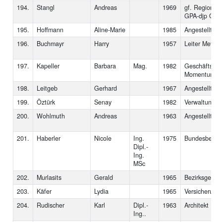
194.
Stangl
Andreas
1969
gf. Regionalg
GPA-djp OÖ
195.
Hoffmann
Aline-Marie
1985
Angestellte
196.
Buchmayr
Harry
1957
Leiter Metalla
197.
Kapeller
Barbara
Mag.
1982
Geschäftsfüh
Momentum
198.
Leitgeb
Gerhard
1967
Angestellter
199.
Öztürk
Senay
1982
Verwaltungsa
200.
Wohlmuth
Andreas
1963
Angestellter
201.
Haberler
Nicole
Ing.
1975
Bundesbedien
Dipl.-
Ing.
MSc
202.
Murlasits
Gerald
1965
Bezirksgeschä
203.
Käfer
Lydia
1965
Versicherung
204.
Rudischer
Karl
Dipl.-
1963
Architekt
Ing..