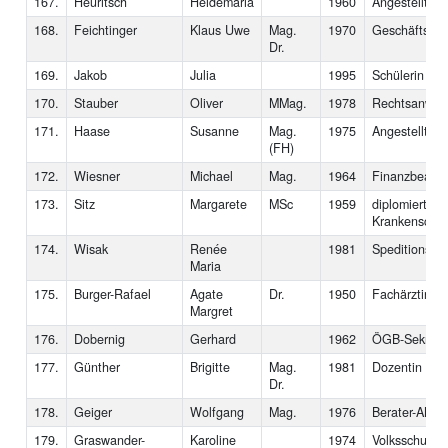
167.
Heuritsch
Heidemaria
1960
Angestellte, 
168.
Feichtinger
Klaus Uwe
Mag.
1970
Geschäftsfüh
Dr.
169.
Jakob
Julia
1995
Schülerin
170.
Stauber
Oliver
MMag.
1978
Rechtsanwalt
171.
Haase
Susanne
Mag.
1975
Angestellte
(FH)
172.
Wiesner
Michael
Mag.
1964
Finanzbeamt
173.
Sitz
Margarete
MSc
1959
diplomierte 
Krankenschwe
174.
Wisak
Renée
1981
Speditionskau
Maria
175.
Burger-Rafael
Agate
Dr.
1950
Fachärztin
Margret
176.
Dobernig
Gerhard
1962
ÖGB-Sekretä
177.
Günther
Brigitte
Mag.
1981
Dozentin
Dr.
178.
Geiger
Wolfgang
Mag.
1976
Berater-AMS
179.
Graswander-
Karoline
1974
Volksschuldir