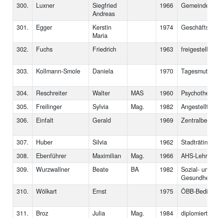
300.
Luxner
Siegfried
1966
Gemeindebed
Andreas
301.
Egger
Kerstin
1974
Geschäftsführ
Maria
302.
Fuchs
Friedrich
1963
freigestellter
303.
Kollmann-Smole
Daniela
1970
Tagesmutter
304.
Reschreiter
Walter
MAS
1960
Psychotherap
305.
Freilinger
Sylvia
Mag.
1982
Angestellte
306.
Einfalt
Gerald
1969
Zentralbetrie
307.
Huber
Silvia
1962
Stadträtin
308.
Ebenführer
Maximilian
Mag.
1966
AHS-Lehrer
309.
Wurzwallner
Beate
BA
1982
Sozial- und
Gesundheitsw
310.
Wölkart
Ernst
1975
ÖBB-Bedienst
311.
Broz
Julia
Mag.
1984
diplomierte So