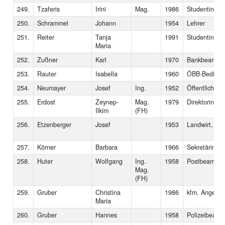
249.
Tzaferis
Irini
Mag.
1986
Studentin
250.
Schrammel
Johann
1954
Lehrer
251.
Reiter
Tanja
1991
Studentin
Maria
252.
Zußner
Karl
1970
Bankbeamter
253.
Rauter
Isabella
1960
ÖBB-Bediens
254.
Neumayer
Josef
Ing.
1952
Öffentlich-Be
255.
Erdost
Zeynep-
Mag.
1979
Direktorin
Ilkim
(FH)
256.
Etzenberger
Josef
1953
Landwirt, La
257.
Körner
Barbara
1966
Sekretärin
258.
Huter
Wolfgang
Ing.
1958
Postbeamter
Mag.
(FH)
259.
Gruber
Christina
1986
kfm. Angestel
Maria
260.
Gruber
Hannes
1958
Polizeibeamt