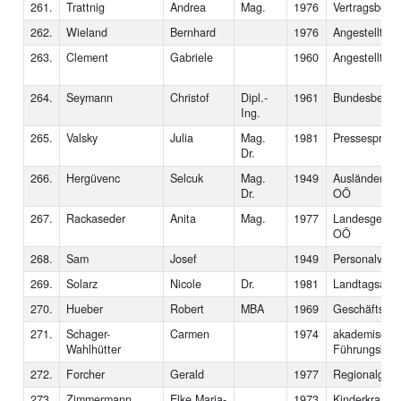
261.
Trattnig
Andrea
Mag.
1976
Vertragsbedi
262.
Wieland
Bernhard
1976
Angestellter
263.
Clement
Gabriele
1960
Angestellte
264.
Seymann
Christof
Dipl.-
1961
Bundesbedien
Ing.
265.
Valsky
Julia
Mag.
1981
Pressesprech
Dr.
266.
Hergüvenc
Selcuk
Mag.
1949
Ausländerbea
Dr.
OÖ
267.
Rackaseder
Anita
Mag.
1977
Landesgeschä
OÖ
268.
Sam
Josef
1949
Personalvertr
269.
Solarz
Nicole
Dr.
1981
Landtagsabg
270.
Hueber
Robert
MBA
1969
Geschäftsführ
271.
Schager-
Carmen
1974
akademisch g
Wahlhütter
Führungskraf
272.
Forcher
Gerald
1977
Regionalgesc
273.
Zimmermann
Elke Maria-
1973
Kinderkranke