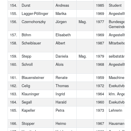
154.
Durst
Andreas
1985
Student
155.
Lagger-Pöllinger
Marika
1969
Angestellte
156.
Czernohorszky
Jürgen
Mag.
1977
Bundesgeschä
Gemeinderat
157.
Böhm
Elisabeth
1969
Angestellte
158.
Scheiblauer
Albert
1987
Mitarbeiter 
159.
Stepp
Daniela
Mag.
1979
selbstständig
160.
Schroll
Alois
1968
Angestellter
161.
Blauensteiner
Renate
1959
Maschinenarb
162.
Celig
Thomas
1972
Exekutivbeam
163.
Klauninger
Ingrid
1964
kfm. Angestel
164.
Segall
Harald
1960
Exekutivbedie
165.
Kapeller
Petra
1973
Lehrerin
166.
Stopper
Heimo
1967
Hausmann