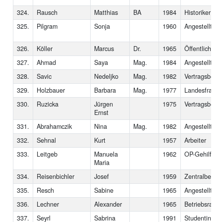
324.
Rausch
Matthias
BA
1984
Historiker
325.
Pilgram
Sonja
1960
Angestellte
326.
Köller
Marcus
Dr.
1965
Öffentlich-Be
327.
Ahmad
Saya
Mag.
1984
Angestellte
328.
Savic
Nedeljko
Mag.
1982
Vertragsbedie
329.
Holzbauer
Barbara
Mag.
1977
Landesfrauen
330.
Ruzicka
Jürgen
1975
Vertragsbedie
Ernst
331.
Abrahamczik
Nina
Mag.
1982
Angestellte
332.
Sehnal
Kurt
1957
Arbeiter
333.
Leitgeb
Manuela
1962
OP-Gehilfin
Maria
334.
Reisenbichler
Josef
1959
Zentralbetrie
335.
Resch
Sabine
1965
Angestellte
336.
Lechner
Alexander
1965
Betriebsratsv
337.
Seyrl
Sabrina
1991
Studentin