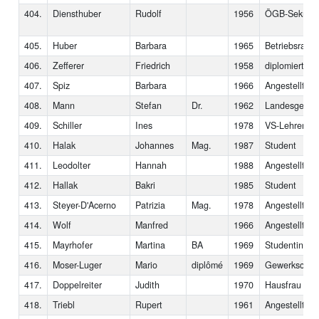
404.
Diensthuber
Rudolf
1956
ÖGB-Sekretä
405.
Huber
Barbara
1965
Betriebsrats
406.
Zefferer
Friedrich
1958
diplomierter 
407.
Spiz
Barbara
1966
Angestellte
408.
Mann
Stefan
Dr.
1962
Landesgeschä
409.
Schiller
Ines
1978
VS-Lehrerin
410.
Halak
Johannes
Mag.
1987
Student
411.
Leodolter
Hannah
1988
Angestellte
412.
Hallak
Bakri
1985
Student
413.
Steyer-D'Acerno
Patrizia
Mag.
1978
Angestellte
414.
Wolf
Manfred
1966
Angestellter
415.
Mayrhofer
Martina
BA
1969
Studentin
416.
Moser-Luger
Mario
diplômé
1969
Gewerkschaft
417.
Doppelreiter
Judith
1970
Hausfrau
418.
Triebl
Rupert
1961
Angestellter