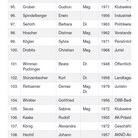
95.
Gruber
Gudrun
Mag.
1971
Klubsekretäri
96.
Spindelberger
Erwin
1956
Industriekau
97.
Serloth
Barbara
Dr.
1963
Politikwissen
98.
Hoscher
Dietmar
Mag.
1962
Vorstandsdire
99.
Kögler
Sylvia
Mag.
1971
Persönlichkeit
100.
Drobits
Christian
Mag.
1968
Jurist
101.
Wimmer-
Beate
Dr.
1948
Öffentlich-Be
Puchinger
102.
Stürzenbecher
Kurt
Dr.
1958
Landtagsabge
103.
Reitsamer
Denise
Mag.
1979
Juristin
Dr.
104.
Winkler
Gottfried
1956
ÖBB-Bedienst
105.
Seuss
Sabine
Mag.
1972
Klubsekretäri
106.
Kaske
Rudolf
1955
AK-Präsident
107.
König
Alexandra
1972
Geschäftsführ
108.
Hechtl
Johann
1957
AKNÖ-Angeste