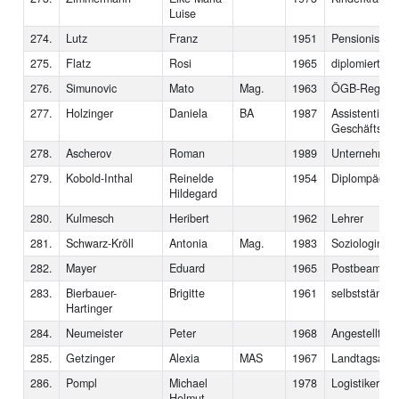
Luise
274.
Lutz
Franz
1951
Pensionist
275.
Flatz
Rosi
1965
diplomierte So
276.
Simunovic
Mato
Mag.
1963
ÖGB-Regional
277.
Holzinger
Daniela
BA
1987
Assistentin d
Geschäftsfüh
278.
Ascherov
Roman
1989
Unternehmer
279.
Kobold-Inthal
Reinelde
1954
Diplompädag
Hildegard
280.
Kulmesch
Heribert
1962
Lehrer
281.
Schwarz-Kröll
Antonia
Mag.
1983
Soziologin
282.
Mayer
Eduard
1965
Postbeamter
283.
Bierbauer-
Brigitte
1961
selbstständig
Hartinger
284.
Neumeister
Peter
1968
Angestellter
285.
Getzinger
Alexia
MAS
1967
Landtagsabg
286.
Pompl
Michael
1978
Logistiker
Helmut