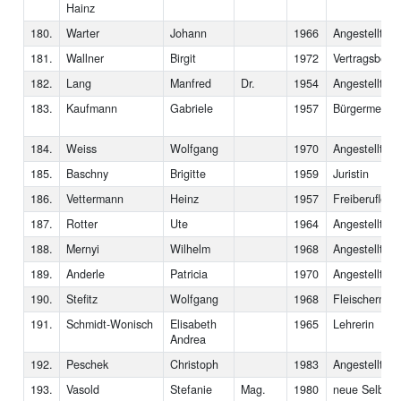
Hainz
180.
Warter
Johann
1966
Angestellter
181.
Wallner
Birgit
1972
Vertragsbedi
182.
Lang
Manfred
Dr.
1954
Angestellter
183.
Kaufmann
Gabriele
1957
Bürgermeister
184.
Weiss
Wolfgang
1970
Angestellter
185.
Baschny
Brigitte
1959
Juristin
186.
Vettermann
Heinz
1957
Freiberufler
187.
Rotter
Ute
1964
Angestellte
188.
Mernyi
Wilhelm
1968
Angestellter
189.
Anderle
Patricia
1970
Angestellte
190.
Stefitz
Wolfgang
1968
Fleischermeis
191.
Schmidt-Wonisch
Elisabeth
1965
Lehrerin
Andrea
192.
Peschek
Christoph
1983
Angestellter
193.
Vasold
Stefanie
Mag.
1980
neue Selbsts