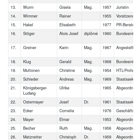
13.
Wurm
Gisela
Mag.
1957
Juristin
14.
Wimmer
Rainer
1955
Vorsitzender 
15.
Hakel
Elisabeth
1977
PR-Beraterin
16.
Stöger
Alois Josef
diplômé
1960
Bundesminist
17.
Greiner
Karin
Mag.
1967
Angestellte
18.
Klug
Gerald
Mag.
1968
Bundesminist
19.
Muttonen
Christine
Mag.
1954
HTL-Professo
20.
Schieder
Andreas
Mag.
1969
Staatssekretä
21.
Königsberger-
Ulrike
1965
Abgeordnete 
Ludwig
22.
Ostermayer
Josef
Dr.
1961
Staatssekretä
23.
Ecker
Cornelia
1976
Geschäftsfüh
24.
Mayer
Elmar
1953
Abgeordneter
25.
Becher
Ruth
Mag.
1956
Abgeordnete 
26.
Matznetter
Christoph
Dr.
1959
Abgeordneter