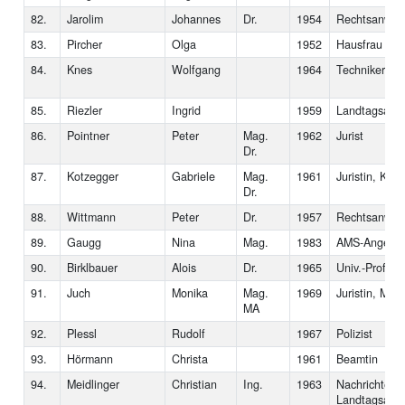
82.
Jarolim
Johannes
Dr.
1954
Rechtsanwalt
83.
Pircher
Olga
1952
Hausfrau
84.
Knes
Wolfgang
1964
Techniker
85.
Riezler
Ingrid
1959
Landtagsabg
86.
Pointner
Peter
Mag.
1962
Jurist
Dr.
87.
Kotzegger
Gabriele
Mag.
1961
Juristin, Klub
Dr.
88.
Wittmann
Peter
Dr.
1957
Rechtsanwalt
89.
Gaugg
Nina
Mag.
1983
AMS-Angestel
90.
Birklbauer
Alois
Dr.
1965
Univ.-Prof.
91.
Juch
Monika
Mag.
1969
Juristin, Medi
MA
92.
Plessl
Rudolf
1967
Polizist
93.
Hörmann
Christa
1961
Beamtin
94.
Meidlinger
Christian
Ing.
1963
Nachrichtente
Landtagsabge