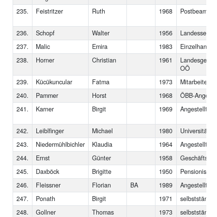
235.
Feistritzer
Ruth
1968
Postbeamtin
236.
Schopf
Walter
1956
Landessekret
237.
Malic
Emira
1983
Einzelhandels
238.
Horner
Christian
1961
Landesgeschä
OÖ
239.
Kücükuncular
Fatma
1973
Mitarbeiterin
240.
Pammer
Horst
1968
ÖBB-Angestel
241.
Karner
Birgit
1969
Angestellte
242.
Leiblfinger
Michael
1980
Universitätsb
243.
Niedermühlbichler
Klaudia
1964
Angestellte
244.
Ernst
Günter
1958
Geschäftsfüh
245.
Daxböck
Brigitte
1950
Pensionistin
246.
Fleissner
Florian
BA
1989
Angestellter
247.
Ponath
Birgit
1971
selbstständig
248.
Gollner
Thomas
1973
selbstständig