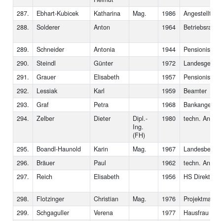
287.
Ebhart-Kubicek
Katharina
Mag.
1986
Angestellte
288.
Solderer
Anton
1964
Betriebsratsv
289.
Schneider
Antonia
1944
Pensionistin
290.
Steindl
Günter
1972
Landesgeschä
291.
Grauer
Elisabeth
1957
Pensionistin
292.
Lessiak
Karl
1959
Beamter
293.
Graf
Petra
1968
Bankangestel
294.
Zelber
Dieter
Dipl.-
1980
techn. Angest
Ing.
(FH)
295.
Boandl-Haunold
Karin
Mag.
1967
Landesbedien
296.
Bräuer
Paul
1962
techn. Angest
297.
Reich
Elisabeth
1956
HS Direktorin
298.
Flotzinger
Christian
Mag.
1976
Projektmanag
299.
Schgaguller
Verena
1977
Hausfrau