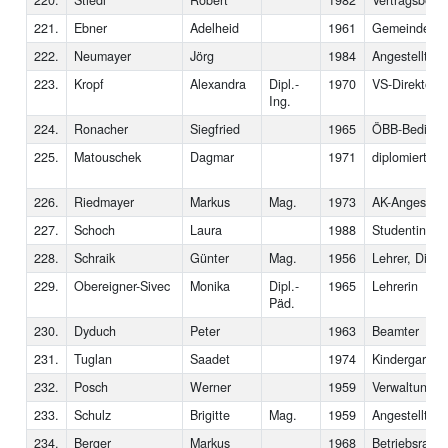
221.
Ebner
Adelheid
1961
Gemeindesekr
222.
Neumayer
Jörg
1984
Angestellter
223.
Kropf
Alexandra
Dipl.-
1970
VS-Direktorin
Ing.
224.
Ronacher
Siegfried
1965
ÖBB-Bedienst
225.
Matouschek
Dagmar
1971
diplomierte So
226.
Riedmayer
Markus
Mag.
1973
AK-Angestellt
227.
Schoch
Laura
1988
Studentin
228.
Schraik
Günter
Mag.
1956
Lehrer, Direkt
229.
Obereigner-Sivec
Monika
Dipl.-
1965
Lehrerin
Päd.
230.
Dyduch
Peter
1963
Beamter
231.
Tuglan
Saadet
1974
Kindergarten
232.
Posch
Werner
1959
Verwaltungsan
233.
Schulz
Brigitte
Mag.
1959
Angestellte
234.
Berger
Markus
1968
Betriebsrats