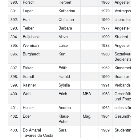
390.
Porsch
Herbert
1960
Angestellter
391.
Luger
Katharina
1979
Vertragsbedi
392.
Putz
Christian
1960
chem. techn. 
393.
Teiber
Barbara
1977
Angestellte
394.
Buljubasic
Mirza
1990
Student
395.
Wernisch
Luise
1983
Angestellte
396.
Burghardt
Kurt
1960
Sozialversich
Bediensteter
397.
Pirker
Edith
1962
Kinderbetreue
398.
Brandl
Harald
1960
Beamter
399.
Kastner
Sybilla
1991
Verbandssekr
400.
Wahl
Erich
MBA
1963
Geschäftsfüh
und Freizeit 
401.
Holzer
Andrea
1962
selbstständig
402.
Eder
Klaus-
Mag.
1964
Gesundheits
Peter
403.
Do Amaral
Sara
1989
Studentin
Tavares da Costa