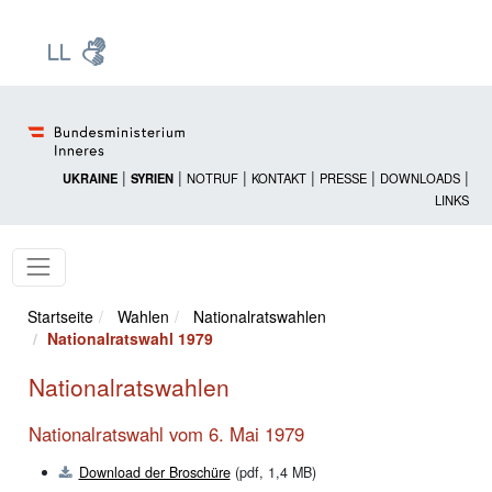
Zur Startseite: [Alt] +
Zum Hauptmenü: [Alt] +
Zum Headermenü: [Alt] +
Zum Inhalt: [Alt] +
Zum rechten Bereichsmenü: [Alt] +
Zur Sitemap: [Alt] +
Zum Footer: [Alt] +
[3]
[6]
[5]
[0]
[1]
[2]
[4]
|
|
|
|
|
|
UKRAINE
SYRIEN
NOTRUF
KONTAKT
PRESSE
DOWNLOADS
LINKS
Startseite
Wahlen
Nationalratswahlen
Nationalratswahl 1979
Nationalratswahlen
Nationalratswahl vom 6. Mai 1979
Download der Broschüre
(pdf, 1,4 MB)