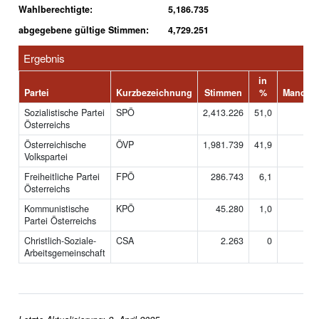
Wahlberechtigte:
5,186.735
abgegebene gültige Stimmen:
4,729.251
Ergebnis
in
Partei
Kurzbezeichnung
Stimmen
%
Mandate
Sozialistische Partei
SPÖ
2,413.226
51,0
95
Österreichs
Österreichische
ÖVP
1,981.739
41,9
77
Volkspartei
Freiheitliche Partei
FPÖ
286.743
6,1
11
Österreichs
Kommunistische
KPÖ
45.280
1,0
-
Partei Österreichs
Christlich-Soziale-
CSA
2.263
0
-
Arbeitsgemeinschaft