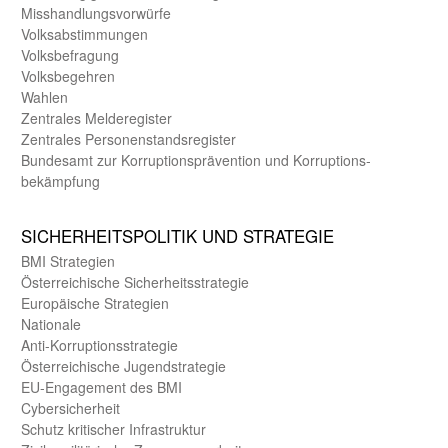
Misshandlungs­vorwürfe
Volks­abstimmungen
Volks­befragung
Volks­begehren
Wahlen
Zentrales Melde­register
Zentrales Personen­stands­register
Bundes­amt zur Korrup­tions­prävention und Korrup­tions­
bekämpfung
SICHER­HEITS­POLITIK UND STRATEGIE
BMI Strategien
Öster­reichische Sicherheits­strategie
Europäische Strategien
Nationale
Anti-Korruptions­strategie
Öster­reichische Jugend­strategie
EU-Engagement des BMI
Cybersicherheit
Schutz kritischer Infra­struktur