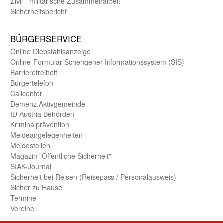
Zivil - militärische Zusammen­arbeit
Sicherheits­bericht
BÜRGER­SERVICE
Online Diebstahls­anzeige
Online-Formular Schengener Informationssystem (SIS)
Barriere­freiheit
Bürger­telefon
Call­center
Demenz.Aktiv­gemeinde
ID Austria Behörden
Kriminal­prävention
Melde­an­ge­le­gen­heiten
Meld­estellen
Magazin "Öffentliche Sicherheit"
SIAK-Journal
Sicherheit bei Reisen (Reise­pass / Personal­ausweis)
Sicher zu Hause
Termine
Vereine