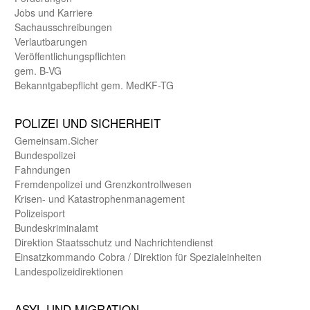
Jobs und Karriere
Sachaus­schreibungen
Verlautbarungen
Veröffentlichungspflichten
gem. B-VG
Bekanntgabepflicht gem. MedKF-TG
POLIZEI UND SICHER­HEIT
Gemein­sam.Sicher
Bundes­polizei
Fahndungen
Fremdenpolizei und Grenzkontrollwesen
Krisen- und Katastrophen­management
Polizeisport
Bundes­kriminal­amt
Direktion Staats­schutz und Nach­richten­dienst
Einsatz­kommando Cobra / Direktion für Spezialeinheiten
Landes­polizei­direk­tionen
ASYL UND MIGRA­TION