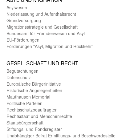
Asyl­wesen
Nieder­lassung und Aufent­halts­recht
Grund­versorgung
Migrations­strategie und Gesell­schaft
Bundes­amt für Fremden­wesen und Asyl
EU-Förde­rungen
Förderungen "Asyl, Migration und Rückkehr"
GE­SELL­SCHAFT UND RECHT
Begut­achtungen
Daten­schutz
Europäische Bürger­initiative
Historische Angelegen­heiten
Mauthausen Memorial
Politische Parteien
Rechts­schutz­beauftragter
Rechts­staat und Menschen­rechte
Staats­bürger­schaft
Stiftungs- und Fonds­register
Unab­hängiger Beirat Ermittlungs- und Beschwerde­stelle