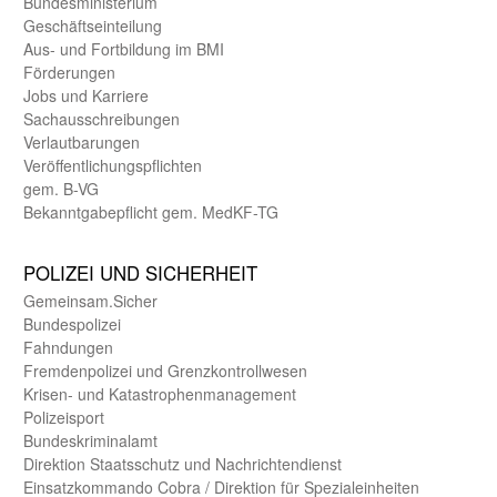
Bundes­ministerium
Geschäfts­einteilung
Aus- und Fortbildung im BMI
Förderungen
Jobs und Karriere
Sachaus­schreibungen
Verlautbarungen
Veröffentlichungspflichten
gem. B-VG
Bekanntgabepflicht gem. MedKF-TG
POLIZEI UND SICHER­HEIT
Gemein­sam.Sicher
Bundes­polizei
Fahndungen
Fremdenpolizei und Grenzkontrollwesen
Krisen- und Katastrophen­management
Polizeisport
Bundes­kriminal­amt
Direktion Staats­schutz und Nach­richten­dienst
Einsatz­kommando Cobra / Direktion für Spezialeinheiten