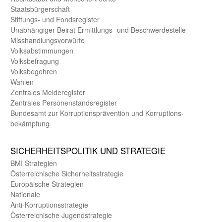
Staats­bürger­schaft
Stiftungs- und Fonds­register
Unab­hängiger Beirat Ermittlungs- und Beschwerde­stelle
Misshandlungs­vorwürfe
Volks­abstimmungen
Volks­befragung
Volks­begehren
Wahlen
Zentrales Melde­register
Zentrales Personen­stands­register
Bundes­amt zur Korrup­tions­prävention und Korrup­tions­
bekämpfung
SICHER­HEITS­POLITIK UND STRATEGIE
BMI Strategien
Öster­reichische Sicherheits­strategie
Europäische Strategien
Nationale
Anti-Korruptions­strategie
Öster­reichische Jugend­strategie