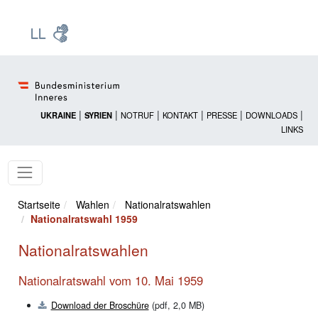
Zur Startseite: [Alt] +
Zum Hauptmenü: [Alt] +
Zum Headermenü: [Alt] +
Zum Inhalt: [Alt] +
Zum rechten Bereichsmenü: [Alt] +
Zur Sitemap: [Alt] +
Zum Footer: [Alt] +
[3]
[6]
[5]
[0]
[1]
[2]
[4]
|
|
|
|
|
|
UKRAINE
SYRIEN
NOTRUF
KONTAKT
PRESSE
DOWNLOADS
LINKS
Startseite
Wahlen
Nationalratswahlen
Nationalratswahl 1959
Nationalratswahlen
Nationalratswahl vom 10. Mai 1959
Download der Broschüre
(pdf, 2,0 MB)