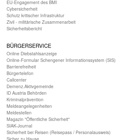
EU-Engagement des BMI
Cybersicherheit
Schutz kritischer Infra­struktur
Zivil - militärische Zusammen­arbeit
Sicherheits­bericht
BÜRGER­SERVICE
Online Diebstahls­anzeige
Online-Formular Schengener Informationssystem (SIS)
Barriere­freiheit
Bürger­telefon
Call­center
Demenz.Aktiv­gemeinde
ID Austria Behörden
Kriminal­prävention
Melde­an­ge­le­gen­heiten
Meld­estellen
Magazin "Öffentliche Sicherheit"
SIAK-Journal
Sicherheit bei Reisen (Reise­pass / Personal­ausweis)
Sicher zu Hause