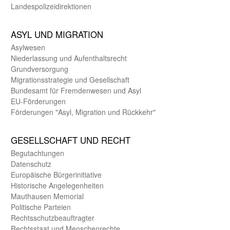
Landes­polizei­direk­tionen
ASYL UND MIGRA­TION
Asyl­wesen
Nieder­lassung und Aufent­halts­recht
Grund­versorgung
Migrations­strategie und Gesell­schaft
Bundes­amt für Fremden­wesen und Asyl
EU-Förde­rungen
Förderungen "Asyl, Migration und Rückkehr"
GE­SELL­SCHAFT UND RECHT
Begut­achtungen
Daten­schutz
Europäische Bürger­initiative
Historische Angelegen­heiten
Mauthausen Memorial
Politische Parteien
Rechts­schutz­beauftragter
Rechts­staat und Menschen­rechte