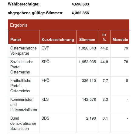
Wahlberechtigte:
4,696.603
abgegebene gültige Stimmen:
4,362.856
Ergebnis
in
Partei
Kurzbezeichnung
Stimmen
%
Mandate
Österreichische
ÖVP
1,928.043
44,2
79
Volkspartei
Sozialistische
SPÖ
1,953.935
44,8
78
Partei
Österreichs
Freiheitliche
FPÖ
336.110
7,7
8
Partei
Österreichs
Kommunisten
KLS
142.578
3,3
-
und
Linkssozialisten
Bund
BDS
2.190
0,1
-
demokratischer
Sozialisten