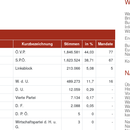
W
Wa
Br
Bu
In
Wä
En
Kurzbezeichnung
Stimmen
in %
Mandate
Bu
Eu
Ö.V.P.
1,846.581
44,03
77
Na
S.P.Ö.
1,623.524
38,71
67
Ko
Linksblock
213.066
5,08
5
N
W. d. U.
489.273
11,7
16
Üb
Hi
D. U.
12.059
0,29
-
Vo
Wä
Vierte Partei
7.134
0,17
-
Wa
D. F.
2.088
0,05
-
Wa
Wi
D. P. Ö.
5
0
-
ka
Na
Wirtschaftspartei d. H. u.
3
0
-
Na
G.