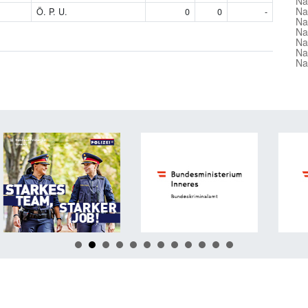
Na
Na
Ö. P. U.
0
0
-
Na
Na
Na
Na
Na