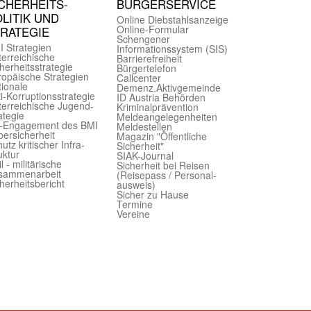
CHER­HEITS­
BÜRGER­SERVICE
LITIK UND
Online Diebstahls­anzeige
Online-Formular
TRATEGIE
Schengener
I Strategien
Informationssystem (SIS)
er­reichische
Barriere­freiheit
herheits­strategie
Bürger­telefon
ropäische Strategien
Call­center
ionale
Demenz.Aktiv­gemeinde
i-Korruptions­strategie
ID Austria Behörden
er­reichische Jugend­
Kriminal­prävention
ategie
Melde­an­ge­le­gen­heiten
-Engagement des BMI
Meld­estellen
ersicherheit
Magazin "Öffentliche
utz kritischer Infra­
Sicherheit"
uktur
SIAK-Journal
il - militärische
Sicherheit bei Reisen
sammen­arbeit
(Reise­pass / Personal­
herheits­bericht
ausweis)
Sicher zu Hause
Termine
Vereine