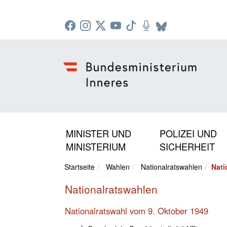
Zur Startseite: [Alt] +
Zum Hauptmenü: [Alt] +
Zum Headermenü: [Alt] +
Zum Inhalt: [Alt] +
Zum rechten Bereichsmenü: [Alt] +
Zur Sitemap: [Alt] +
Zum Footer: [Alt] +
[3]
[6]
[5]
[0]
[1]
[2]
[4]
MINISTER UND
POLIZEI UND
MINISTERIUM
SICHERHEIT
Startseite
Wahlen
Nationalratswahlen
Nati
Nationalratswahlen
Nationalratswahl vom 9. Oktober 1949