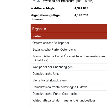
Download der Broschüre
(pdf, 2,6 MB)
Wahlberechtigte:
4,391.815
abgegebene gültige
4,193.733
Stimmen:
Ergebnis
Partei
Österreichische Volkspartei
Sozialistische Partei Österreichs
Kommunistische Partei Österreichs u. Linkssozialisten
(Linksblock)
Wahlpartei der Unabhängigen
Demokratische Union
Vierte Partei (Ergokraten)
Demokraticna fronta delovnegna ljudstva
Demokratische Partei Österreichs
Wirtschaftspartei der Haus- und Grundbesitzer