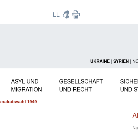
UKRAINE
|
SYRIEN
|
N
ASYL UND
GESELLSCHAFT
SICHE
MIGRATION
UND RECHT
UND S
onalratswahl 1949
A
Na