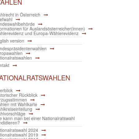
AHLEN
hlrecht in Österreich
iefwahl
ndeswahlbehörde
formationen für Auslandsösterreicher(innen)
hlerevidenz und Europa-Wählerevidenz
glish version
ndespräsidentenwahlen
ropawahlen
tionalratswahlen
ntakt
ATIONALRATSWAHLEN
erblick
storischer Rückblick
rzugsstimmen
hlen mit Wahlkarte
hlkreiseinteilung
hlvorschläge
e kann man bei einer Nationalratswahl
ndidieren?
tionalratswahl 2024
tionalratswahl 2019