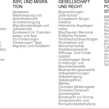
ASYL UND MIGRA­
GE­SELL­SCHAFT
SI
TION
UND RECHT
PO
S
Asyl­wesen
Begut­achtungen
Nieder­lassung und
Daten­schutz
BM
Aufent­halts­recht
Europäische Bürger­
Öst
Grund­versorgung
initiative
Sic
Migrations­strategie und
Historische Angelegen­
Eu
phen­
Gesell­schaft
heiten
Nat
Bundes­amt für Fremden­
Mauthausen Memorial
Ant
wesen und Asyl
Politische Parteien
Öst
EU-Förde­rungen
Rechts­schutz­beauftragter
str
z
Förderungen "Asyl,
Rechts­staat und
EU
t
Migration und Rückkehr"
Menschen­rechte
Cyb
obra
Staats­bürger­schaft
Sch
Stiftungs- und Fonds­
str
register
Ziv
onen
Unab­hängiger Beirat
Zu
Ermittlungs- und
Sic
Beschwerde­stelle
Misshandlungs­vorwürfe
Volks­abstimmungen
Volks­befragung
Volks­begehren
Wahlen
Zentrales Melde­register
Zentrales Personen­
stands­register
Bundes­amt zur Korrup­
tions­prävention und
Korrup­tions­bekämpfung