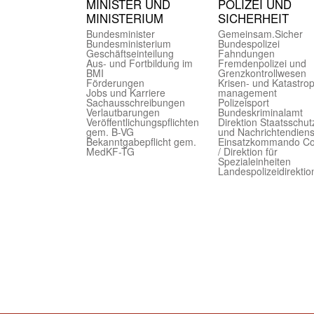
MINISTER UND
POLIZEI UND
MINIST­ERIUM
SICHER­HEIT
Bundes­minister
Gemein­sam.Sicher
Bundes­ministerium
Bundes­polizei
Geschäfts­einteilung
Fahndungen
Aus- und Fortbildung im
Fremdenpolizei und
BMI
Grenzkontrollwesen
Förderungen
Krisen- und Katastro
Jobs und Karriere
management
Sachaus­schreibungen
Polizeisport
Verlautbarungen
Bundes­kriminal­amt
Veröffentlichungspflichten
Direktion Staats­schut
gem. B-VG
und Nach­richten­diens
Bekanntgabepflicht gem.
Einsatz­kommando C
MedKF-TG
/ Direktion für
Spezialeinheiten
Landes­polizei­direk­ti