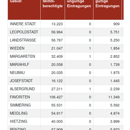
Gebiet
Stimm-
ungültige
gültige
Unt
berechtigte
Eintragungen
Eintragungen
stü
erk
INNERE STADT
13.223
0
909
LEOPOLDSTADT
56.964
0
5.751
LANDSTRASSE
56.767
0
5.250
WIEDEN
21.047
1
1.854
MARGARETEN
32.409
1
2.852
MARIAHILF
20.058
0
1.739
NEUBAU
20.035
0
1.875
JOSEFSTADT
16.122
0
1.445
ALSERGRUND
27.211
1
2.239
FAVORITEN
106.427
0
11.349
SIMMERING
55.531
0
5.592
MEIDLING
54.917
0
4.874
HIETZING
40.003
0
3.899
PENZING
57.909
0
5.923