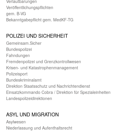
Verlautbarungen
Veröffentlichungspflichten
gem. B-VG
Bekanntgabepflicht gem. MedKF-TG
POLIZEI UND SICHER­HEIT
Gemein­sam.Sicher
Bundes­polizei
Fahndungen
Fremdenpolizei und Grenzkontrollwesen
Krisen- und Katastrophen­management
Polizeisport
Bundes­kriminal­amt
Direktion Staats­schutz und Nach­richten­dienst
Einsatz­kommando Cobra / Direktion für Spezialeinheiten
Landes­polizei­direk­tionen
ASYL UND MIGRA­TION
Asyl­wesen
Nieder­lassung und Aufent­halts­recht