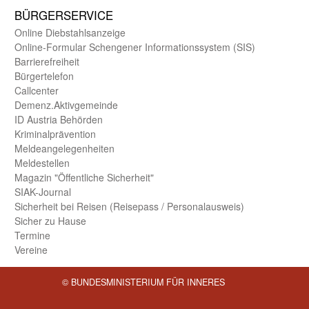
BÜRGER­SERVICE
Online Diebstahls­anzeige
Online-Formular Schengener Informationssystem (SIS)
Barriere­freiheit
Bürger­telefon
Call­center
Demenz.Aktiv­gemeinde
ID Austria Behörden
Kriminal­prävention
Melde­an­ge­le­gen­heiten
Meld­estellen
Magazin "Öffentliche Sicherheit"
SIAK-Journal
Sicherheit bei Reisen (Reise­pass / Personal­ausweis)
Sicher zu Hause
Termine
Vereine
© BUNDESMINISTERIUM FÜR INNERES