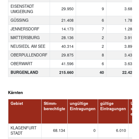
EISENSTADT
29.950
9
3.685
UMGEBUNG
GÜSSING
21.408
6
1.788
JENNERSDORF
14.173
7
1.280
MATTERSBURG
28.136
2
3.913
NEUSIEDL AM SEE
40.314
2
3.896
OBERPULLENDORF
29.875
8
3.430
OBERWART
41.596
6
3.633
BURGENLAND
215.660
40
22.424
Kärnten
Gebiet
Stimm-
ungültige
gültige
Unte
berechtigte
Eintragungen
Eintragungen
stüt
erkl
KLAGENFURT
68.134
0
6.010
STADT