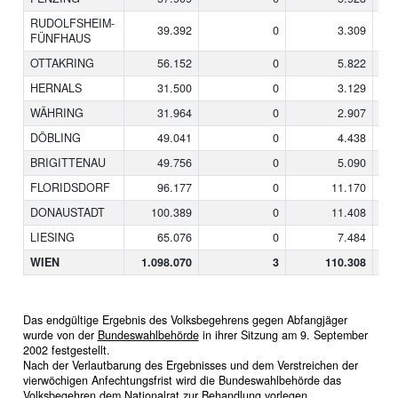
RUDOLFSHEIM-
39.392
0
3.309
FÜNFHAUS
OTTAKRING
56.152
0
5.822
HERNALS
31.500
0
3.129
WÄHRING
31.964
0
2.907
DÖBLING
49.041
0
4.438
BRIGITTENAU
49.756
0
5.090
FLORIDSDORF
96.177
0
11.170
DONAUSTADT
100.389
0
11.408
LIESING
65.076
0
7.484
WIEN
1.098.070
3
110.308
Das endgültige Ergebnis des Volksbegehrens gegen Abfangjäger
wurde von der
Bundeswahlbehörde
in ihrer Sitzung am 9. September
2002 festgestellt.
Nach der Verlautbarung des Ergebnisses und dem Verstreichen der
vierwöchigen Anfechtungsfrist wird die Bundeswahlbehörde das
Volksbegehren dem Nationalrat zur Behandlung vorlegen.