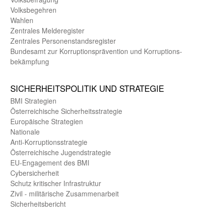
Volks­begehren
Wahlen
Zentrales Melde­register
Zentrales Personen­stands­register
Bundes­amt zur Korrup­tions­prävention und Korrup­tions­
bekämpfung
SICHER­HEITS­POLITIK UND STRATEGIE
BMI Strategien
Öster­reichische Sicherheits­strategie
Europäische Strategien
Nationale
Anti-Korruptions­strategie
Öster­reichische Jugend­strategie
EU-Engagement des BMI
Cybersicherheit
Schutz kritischer Infra­struktur
Zivil - militärische Zusammen­arbeit
Sicherheits­bericht