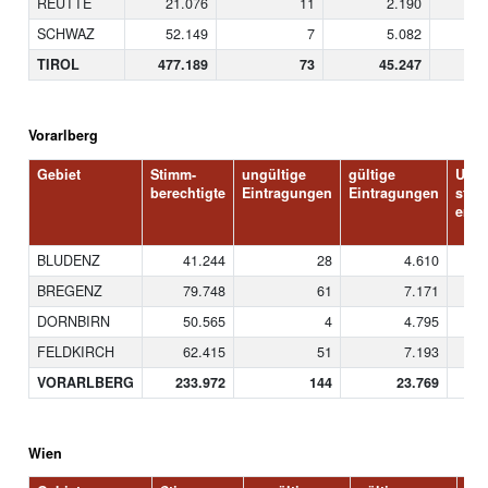
REUTTE
21.076
11
2.190
SCHWAZ
52.149
7
5.082
TIROL
477.189
73
45.247
Vorarlberg
Gebiet
Stimm-
ungültige
gültige
Unte
berechtigte
Eintragungen
Eintragungen
stüt
erkl
BLUDENZ
41.244
28
4.610
BREGENZ
79.748
61
7.171
DORNBIRN
50.565
4
4.795
FELDKIRCH
62.415
51
7.193
VORARLBERG
233.972
144
23.769
Wien