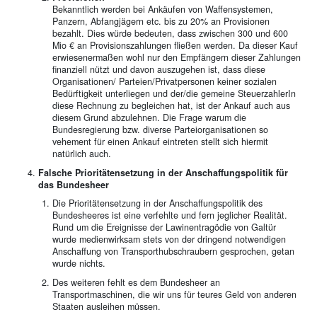
Bekanntlich werden bei Ankäufen von Waffensystemen,
Panzern, Abfangjägern etc. bis zu 20% an Provisionen
bezahlt. Dies würde bedeuten, dass zwischen 300 und 600
Mio € an Provisionszahlungen fließen werden. Da dieser Kauf
erwiesenermaßen wohl nur den Empfängern dieser Zahlungen
finanziell nützt und davon auszugehen ist, dass diese
Organisationen/ Parteien/Privatpersonen keiner sozialen
Bedürftigkeit unterliegen und der/die gemeine SteuerzahlerIn
diese Rechnung zu begleichen hat, ist der Ankauf auch aus
diesem Grund abzulehnen. Die Frage warum die
Bundesregierung bzw. diverse Parteiorganisationen so
vehement für einen Ankauf eintreten stellt sich hiermit
natürlich auch.
Falsche Prioritätensetzung in der Anschaffungspolitik für
das Bundesheer
Die Prioritätensetzung in der Anschaffungspolitik des
Bundesheeres ist eine verfehlte und fern jeglicher Realität.
Rund um die Ereignisse der Lawinentragödie von Galtür
wurde medienwirksam stets von der dringend notwendigen
Anschaffung von Transporthubschraubern gesprochen, getan
wurde nichts.
Des weiteren fehlt es dem Bundesheer an
Transportmaschinen, die wir uns für teures Geld von anderen
Staaten ausleihen müssen.