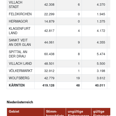
VILLACH
42.308
6
4.370
STADT
FELDKIRCHEN
22.299
0
1.945
HERMAGOR
14.879
0
1.375
KLAGENFURT
42.817
4
4.172
LAND
SANKT VEIT
44.061
9
4.355
AN DER GLAN
SPITTAL AN
60.438
8
5.474
DER DRAU
VILLACH LAND
48.501
1
5.500
VÖLKERMARKT
32.912
1
3.198
WOLFSBERG
42.779
19
3.612
KÄRNTEN
419.128
48
40.011
Niederösterreich
Gebiet
Stimm-
ungültige
gültige
berechtigte
Eintragungen
Eintragungen