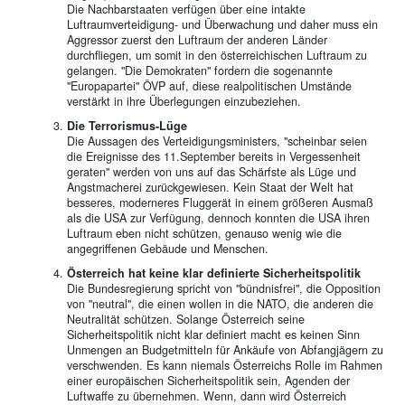
Die Nachbarstaaten verfügen über eine intakte
Luftraumverteidigung- und Überwachung und daher muss ein
Aggressor zuerst den Luftraum der anderen Länder
durchfliegen, um somit in den österreichischen Luftraum zu
gelangen. "Die Demokraten" fordern die sogenannte
"Europapartei" ÖVP auf, diese realpolitischen Umstände
verstärkt in ihre Überlegungen einzubeziehen.
Die Terrorismus-Lüge
Die Aussagen des Verteidigungsministers, "scheinbar seien
die Ereignisse des 11.September bereits in Vergessenheit
geraten" werden von uns auf das Schärfste als Lüge und
Angstmacherei zurückgewiesen. Kein Staat der Welt hat
besseres, moderneres Fluggerät in einem größeren Ausmaß
als die USA zur Verfügung, dennoch konnten die USA ihren
Luftraum eben nicht schützen, genauso wenig wie die
angegriffenen Gebäude und Menschen.
Österreich hat keine klar definierte Sicherheitspolitik
Die Bundesregierung spricht von "bündnisfrei", die Opposition
von "neutral", die einen wollen in die NATO, die anderen die
Neutralität schützen. Solange Österreich seine
Sicherheitspolitik nicht klar definiert macht es keinen Sinn
Unmengen an Budgetmitteln für Ankäufe von Abfangjägern zu
verschwenden. Es kann niemals Österreichs Rolle im Rahmen
einer europäischen Sicherheitspolitik sein, Agenden der
Luftwaffe zu übernehmen. Wenn, dann wird Österreich