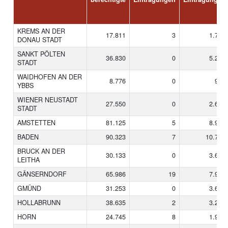
KREMS AN DER
17.811
3
1.738
DONAU STADT
SANKT PÖLTEN
36.830
0
5.210
STADT
WAIDHOFEN AN DER
8.776
0
905
YBBS
WIENER NEUSTADT
27.550
0
2.624
STADT
AMSTETTEN
81.125
5
8.937
BADEN
90.323
7
10.760
BRUCK AN DER
30.133
0
3.659
LEITHA
GÄNSERNDORF
65.986
19
7.918
GMÜND
31.253
0
3.617
HOLLABRUNN
38.635
2
3.265
HORN
24.745
8
1.939