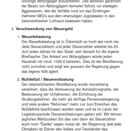
unnötige Abfangjäger anzuschaffen. Des weiteren garantiert
der Besitz von Abfangjägern keinerlei Schutz vor etwaigen
Aggressoren, wie die Vorfälle rund um das Eindringen
mehrerer MIG's aus dem ehemaligen Jugoslawien in den
österreichischen Luftraum bewiesen haben.
Verschwendung von Steuergeld
Steuerbelastung
Die Steuerbelastung ist in Österreich so hoch wie noch nie.
Jede Steuerzahlerin und jeder Steuerzahler arbeitet bis 23.
Juni jedes Jahres für den Staat, erst danach für die eigene
Brieftasche. Der Ankauf von Abfangjägern würde jeden
Haushalt mit mind. 1000 € belasten. Dies ist der Bevölkerung
nicht zumutbar und zeigt wie grausam die Regierung gegen
das eigene Volk agiert.
Nulldefizit / Steuerentlastung
Der österreichischen Bevölkerung wurde monatelang
versichert, dass die Verteuerung der Autobahnvignette, die
Besteuerung der Unfallrenten, die Einführung der
Studiengebühren, die mehr als dürftige Pensionssteigerung
und viele andere "Reformen" mehr, nur zum Erreichen des
Nulldefizits beschlossen worden seien und es im Laufe der
Legislaturperiode Steuerentlastungen geben soll. Wir lehnen
jegliches Wahlzuckerl (für das man dann als Steuerzahler
auch noch "Danke" sagen muss) ab, die Regierung (wie jede
Obrigkeit) ist Diener des Volkes und Treuhänder des