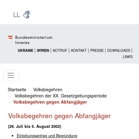
Zur Startseite: [Alt] +
Zum Hauptmenü: [Alt] +
Zum Headermenü: [Alt] +
Zum Inhalt: [Alt] +
Zum rechten Bereichsmenü: [Alt] +
Zur Sitemap: [Alt] +
Zum Footer: [Alt] +
[3]
[6]
[5]
[0]
[1]
[2]
[4]
|
|
|
|
|
|
UKRAINE
SYRIEN
NOTRUF
KONTAKT
PRESSE
DOWNLOADS
LINKS
Startseite
Volksbegehren
Volksbegehren der XX. Gesetzgebungsperiode
Volksbegehren gegen Abfangjäger
Volksbegehren gegen Abfangjäger
(29. Juli bis 5. August 2002)
Einleitungsantrag und Begründung