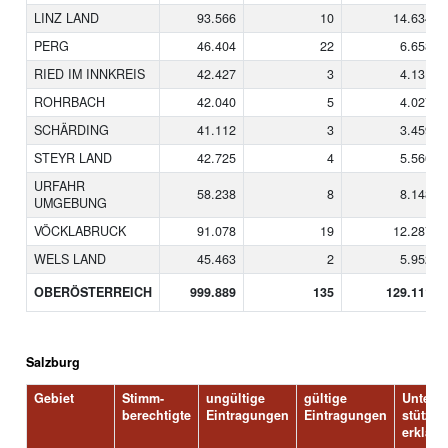
LINZ LAND
93.566
10
14.634
PERG
46.404
22
6.658
RIED IM INNKREIS
42.427
3
4.131
ROHRBACH
42.040
5
4.027
SCHÄRDING
41.112
3
3.459
STEYR LAND
42.725
4
5.560
URFAHR
58.238
8
8.148
UMGEBUNG
VÖCKLABRUCK
91.078
19
12.287
WELS LAND
45.463
2
5.952
OBERÖSTERREICH
999.889
135
129.111
Salzburg
Gebiet
Stimm-
ungültige
gültige
Unter-
berechtigte
Eintragungen
Eintragungen
stützun
erklär