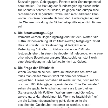
Spezialtruppen, Gebirgsjäger, Pioniere oder Sanitätspersonal
bereitstellen. Die Haltung der Bundesregierung dieses nicht
zur Kenntnis nehmen zu wollen, ist gegen eine europäische
Sicherheitspolitik gerichtet, wobei man nicht erkennen kann,
wohin uns diese bornierte Haltung der Bundesregierung auf
der Weiterentwicklung der Sicherheitspolitik eigentlich führen
soll.
Die Staatsvertrags-Lüge
Vermehrt werden Regierungsmitglieder mit den Worten "die
Luftraumüberwachung ist im Staatsvertrag festgelegt", zitiert.
Dies ist unwahr. Im Staatsvertrag ist lediglich eine
Verteidigung "mit allen zu Gebote stehenden" Mitteln
festgeschrieben. In einem befriedeten Mitteleuropa, ohne eine
erkennbare Bedrohung unseres Staatsgebietes, steht wohl
eine Verteidigung mittels Luftwaffe nicht zu Gebot.
Die Frage der Effektivität
Wenn Österreich seinen Luftraum tatsächlich schützen will,
muss man dieses Wollen wohl mit dem der Schweiz
vergleichen. Dieses Vorhaben ist weder mit 24, noch mit 50,
noch mit 100 Abfangjägern gewährleistet. "Die Demokraten"
sehen die geplante Anschaffung mehr als Erwerb eines
Statussymbols für Politiker, Waffennarren und Generäle,
welche ganz klar abzulehnen ist. Wenn es tatsächlich "nur"
um die Luftraumüberwachung geht, dann sollte die
bestehende "Goldhaube" modernisiert werden, anstatt