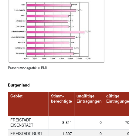
Präsentationsgrafik © BMI
Burgenland
Gebiet
Stimm-
ungültige
gültige
berechtigte
Eintragungen
Eintragungen
FREISTADT
8.811
0
708
EISENSTADT
FREISTADT RUST
1.397
0
91