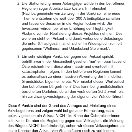
Die Stationierung neuer Abfangjäger würde in den betroffenen
Regionen sogar Arbeitsplätze kosten. In Fohnsdorf
(Nachbargemeinde von Zeltweg in der Stmk) soll eine neue
Therme entstehen die weit über 300 Arbeitsplätze schaffen
und tausende Besucher in die Region locken wird. Die
Investoren würden bei einer Erhöhung der Flugtätigkeit
Abstand von der Realisierung dieses Projektes nehmen. Des
weiteren steht ein Ankauf und damit verbundene Belastungen
die unter 6.1 aufgezählt sind, sicher im Widerspruch zum oft
gepriesenen "Wellness- und Urlaubsland Steiermark".
Ein sehr wichtiger Punkt, der gegen den Ankauf spricht,
betrifft zwar in der Gesamtheit gesehen "nur" ein paar tausend
ÖsterreicherInnen, diese aber massiv und eventuell mit
katastrophalen Folgen. In den betroffenen Regionen kommt
es automatisch zu einer massiven Abwertung der Immobilien,
Grundstücke, Eigenheime etc. Wer ersetzt diesen Wertverlust
den betroffenen BürgerInnen? Dies kann bei grundbücherlich
besicherten Darlehen, durch den veränderten Schätzwert, bis
hin zur Zwangsversteigerung der eigenen vier Wände führen!
Diese 6 Punkte sind der Grund des Antrages auf Einleitung eines
Volksbegehrens und zeigen wohl bei genauer Betrachtung, dass
objektiv gesehen ein Ankauf NICHT im Sinne der ÖsterreicherInnen
sein kann. Da aber die Regierung gegen das Volk agiert, die Meinung
des Bürgers NICHT berücksichtigt, sehen wir dieses Volksbegehren als
letzte Chance den Ankauf von Abfangjägern noch zu verhindern.