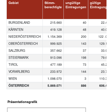
Gebiet
Stimm-
ungültige
gültige
berechtigte
Eintragungen
Eintragungen
BURGENLAND
215.660
40
22.424
KÄRNTEN
419.128
48
40.010
NIEDERÖSTERREICH
1.154.369
200
122 .022
OBERÖSTERREICH
999.925
143
129.101
SALZBURG
357.662
37
33.954
STEIERMARK
913.096
198
79.647
TIROL
477.189
73
45.247
VORARLBERG
233.972
144
23.769
WIEN
1.098.070
3
110.308
ÖSTERREICH
5.869.071
886
606.482
Präsentationsgrafik