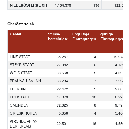
NIEDERÖSTERREICH
1.154.379
136
122.061
Oberösterreich
Gebiet
Stimm-
ungültige
gültige
berechtigte
Eintragungen
Eintragungen
LINZ STADT
135.267
4
19.973
STEYR STADT
27.982
0
4.189
WELS STADT
38.568
5
4.091
BRAUNAU AM INN
68.284
7
7.294
EFERDING
22.472
5
2.667
FREISTADT
47.079
10
6.291
GMUNDEN
72.325
8
9.791
GRIESKIRCHEN
45.358
4
5.400
KIRCHDORF AN
39.501
16
4.559
DER KREMS