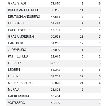
GRAZ STADT
178.870
2
19.82
BRUCK AN DER MUR
50.255
11
5.66
DEUTSCHLANDSBERG
47.513
13
3.49
FELDBACH
51.478
7
2.57
FÜRSTENFELD
17.731
10
1.14
GRAZ UMGEBUNG
100.558
23
7.89
HARTBERG
51.265
19
3.17
JUDENBURG
37.099
1
2.74
KNITTELFELD
22.615
10
2.21
LEIBNITZ
57.100
9
3.04
LEOBEN
53.342
3
5.41
LIEZEN
61.202
39
6.12
MÜRZZUSCHLAG
33.873
21
4.48
MURAU
23.804
6
1.63
RADKERSBURG
18.484
8
98
VOITSBERG
42.429
3
3.38