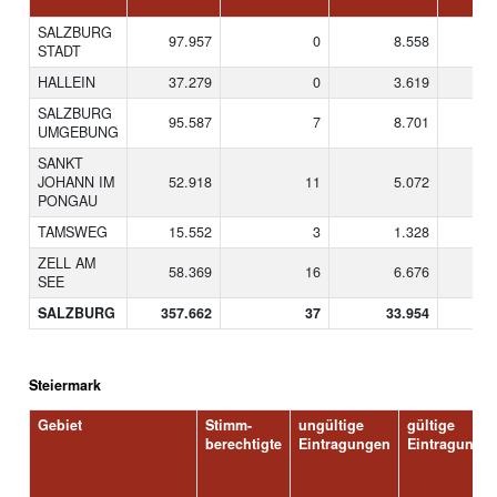
SALZBURG
97.957
0
8.558
STADT
HALLEIN
37.279
0
3.619
SALZBURG
95.587
7
8.701
UMGEBUNG
SANKT
JOHANN IM
52.918
11
5.072
PONGAU
TAMSWEG
15.552
3
1.328
ZELL AM
58.369
16
6.676
SEE
SALZBURG
357.662
37
33.954
Steiermark
Gebiet
Stimm-
ungültige
gültige
berechtigte
Eintragungen
Eintragunge