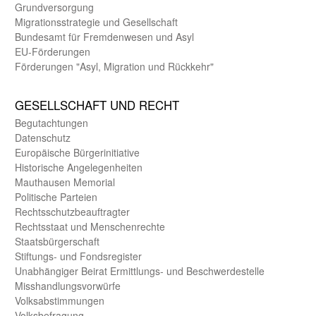
Grund­versorgung
Migrations­strategie und Gesell­schaft
Bundes­amt für Fremden­wesen und Asyl
EU-Förde­rungen
Förderungen "Asyl, Migration und Rückkehr"
GE­SELL­SCHAFT UND RECHT
Begut­achtungen
Daten­schutz
Europäische Bürger­initiative
Historische Angelegen­heiten
Mauthausen Memorial
Politische Parteien
Rechts­schutz­beauftragter
Rechts­staat und Menschen­rechte
Staats­bürger­schaft
Stiftungs- und Fonds­register
Unab­hängiger Beirat Ermittlungs- und Beschwerde­stelle
Misshandlungs­vorwürfe
Volks­abstimmungen
Volks­befragung