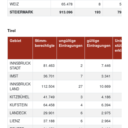
WEIZ
65.478
8
5.84
STEIERMARK
913.096
193
79.64
Tirol
Gebiet
Stimm-
ungültige
gültige
Unter-
berechtigte
Eintragungen
Eintragungen
stützun
erklär
INNSBRUCK
81.463
2
7.446
STADT
IMST
36.701
7
3.341
INNSBRUCK
112.504
27
10.669
LAND
KITZBÜHEL
41.749
3
4.186
KUFSTEIN
64.458
4
6.394
LANDECK
29.901
6
2.975
LIENZ
37.188
6
2.964