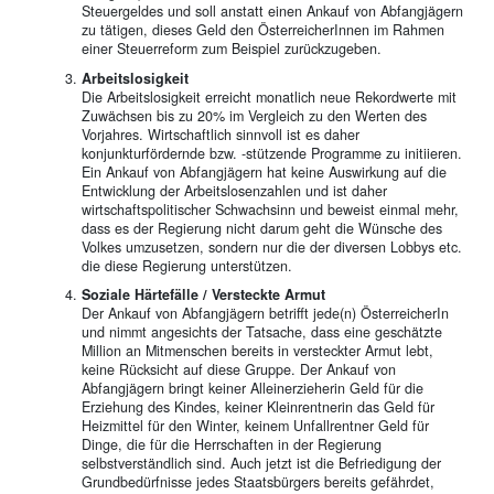
Steuergeldes und soll anstatt einen Ankauf von Abfangjägern
zu tätigen, dieses Geld den ÖsterreicherInnen im Rahmen
einer Steuerreform zum Beispiel zurückzugeben.
Arbeitslosigkeit
Die Arbeitslosigkeit erreicht monatlich neue Rekordwerte mit
Zuwächsen bis zu 20% im Vergleich zu den Werten des
Vorjahres. Wirtschaftlich sinnvoll ist es daher
konjunkturfördernde bzw. -stützende Programme zu initiieren.
Ein Ankauf von Abfangjägern hat keine Auswirkung auf die
Entwicklung der Arbeitslosenzahlen und ist daher
wirtschaftspolitischer Schwachsinn und beweist einmal mehr,
dass es der Regierung nicht darum geht die Wünsche des
Volkes umzusetzen, sondern nur die der diversen Lobbys etc.
die diese Regierung unterstützen.
Soziale Härtefälle / Versteckte Armut
Der Ankauf von Abfangjägern betrifft jede(n) ÖsterreicherIn
und nimmt angesichts der Tatsache, dass eine geschätzte
Million an Mitmenschen bereits in versteckter Armut lebt,
keine Rücksicht auf diese Gruppe. Der Ankauf von
Abfangjägern bringt keiner Alleinerzieherin Geld für die
Erziehung des Kindes, keiner Kleinrentnerin das Geld für
Heizmittel für den Winter, keinem Unfallrentner Geld für
Dinge, die für die Herrschaften in der Regierung
selbstverständlich sind. Auch jetzt ist die Befriedigung der
Grundbedürfnisse jedes Staatsbürgers bereits gefährdet,