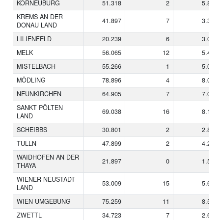
KORNEUBURG
51.318
2
5.802
KREMS AN DER
41.897
7
3.396
DONAU LAND
LILIENFELD
20.239
6
3.076
MELK
56.065
12
5.486
MISTELBACH
55.266
1
5.056
MÖDLING
78.896
4
8.080
NEUNKIRCHEN
64.905
7
7.056
SANKT PÖLTEN
69.038
16
8.144
LAND
SCHEIBBS
30.801
2
2.808
TULLN
47.899
2
4.255
WAIDHOFEN AN DER
21.897
0
1.567
THAYA
WIENER NEUSTADT
53.009
15
5.640
LAND
WIEN UMGEBUNG
75.259
11
8.523
ZWETTL
34.723
7
2.600