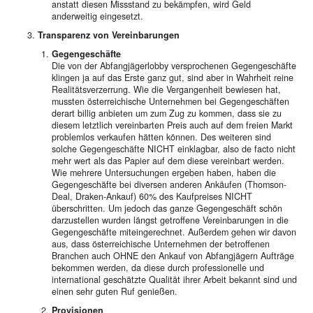
anstatt diesen Missstand zu bekämpfen, wird Geld
anderweitig eingesetzt.
Transparenz von Vereinbarungen
Gegengeschäfte
Die von der Abfangjägerlobby versprochenen Gegengeschäfte
klingen ja auf das Erste ganz gut, sind aber in Wahrheit reine
Realitätsverzerrung. Wie die Vergangenheit bewiesen hat,
mussten österreichische Unternehmen bei Gegengeschäften
derart billig anbieten um zum Zug zu kommen, dass sie zu
diesem letztlich vereinbarten Preis auch auf dem freien Markt
problemlos verkaufen hätten können. Des weiteren sind
solche Gegengeschäfte NICHT einklagbar, also de facto nicht
mehr wert als das Papier auf dem diese vereinbart werden.
Wie mehrere Untersuchungen ergeben haben, haben die
Gegengeschäfte bei diversen anderen Ankäufen (Thomson-
Deal, Draken-Ankauf) 60% des Kaufpreises NICHT
überschritten. Um jedoch das ganze Gegengeschäft schön
darzustellen wurden längst getroffene Vereinbarungen in die
Gegengeschäfte miteingerechnet. Außerdem gehen wir davon
aus, dass österreichische Unternehmen der betroffenen
Branchen auch OHNE den Ankauf von Abfangjägern Aufträge
bekommen werden, da diese durch professionelle und
international geschätzte Qualität ihrer Arbeit bekannt sind und
einen sehr guten Ruf genießen.
Provisionen