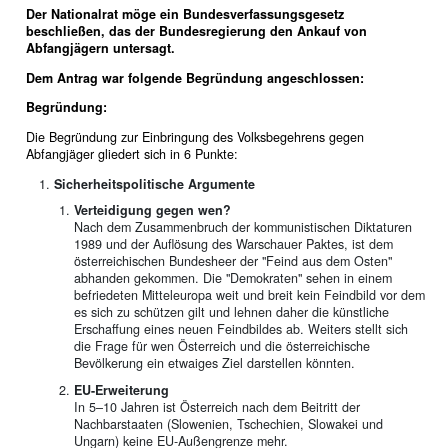
Der Nationalrat möge ein Bundesverfassungsgesetz
beschließen, das der Bundesregierung den Ankauf von
Abfangjägern untersagt.
Dem Antrag war folgende Begründung angeschlossen:
Begründung:
Die Begründung zur Einbringung des Volksbegehrens gegen
Abfangjäger gliedert sich in 6 Punkte:
Sicherheitspolitische Argumente
Verteidigung gegen wen?
Nach dem Zusammenbruch der kommunistischen Diktaturen
1989 und der Auflösung des Warschauer Paktes, ist dem
österreichischen Bundesheer der "Feind aus dem Osten"
abhanden gekommen. Die "Demokraten" sehen in einem
befriedeten Mitteleuropa weit und breit kein Feindbild vor dem
es sich zu schützen gilt und lehnen daher die künstliche
Erschaffung eines neuen Feindbildes ab. Weiters stellt sich
die Frage für wen Österreich und die österreichische
Bevölkerung ein etwaiges Ziel darstellen könnten.
EU-Erweiterung
In 5–10 Jahren ist Österreich nach dem Beitritt der
Nachbarstaaten (Slowenien, Tschechien, Slowakei und
Ungarn) keine EU-Außengrenze mehr.